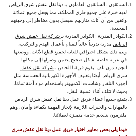
السائقون : السائقون العاملون بـ
دينا نقل عفش شرق الرياض
لديه خبرة على جميع طرق المملكة، مما يجعل جميع عملائنا
واثقين من أن أثاث منازلهم سيصل بدون مخاطر إلى وجهتهم
المحددة.
الكوادر المدربة : الكوادر المدربة بـ
شركة نقل عفش شرق
الرياض
مدربة تدريباً عالياً للقيام بأعمال الهدم والتركيب،
ويتم ذلك بشكل احترافي للغاية لجميع قطع الأثاث، ووضعها
في عربة خاصة بشكل صحيح يضمن وصولها إلى مكانها
الجديد دون تلف. يقوم فريقنا الخاص بـ
شركة نقل عفش
شرق الرياض
أيضًا بتغليف الأجهزة الكهربائية الحساسة مثل
أجهزة التلفاز وشاشات الكمبيوتر باستخدام مواد آمنة تمامًا،
بحيث لا تتلف أثناء عملية النقل.
يتمتع جميع أعضاء فريق عمل
دينا نقل عفش شرق الرياض
بالمهارات والخبرات اللازمة لإنجاز المهمة بكفاءة وأمان، وهم
ملتزمون بتقديم خدمة متميزة لعملائنا.
فيما يلي بعض معايير اختيار فريق عمل
دينا نقل عفش شرق