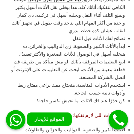
الكافي لتفكيك أثاثك كله. هذا بيخلي نقل الأثاث أسهل بكتير
ويمنع التلف أثناء النقل ويخليه أسهل في تركيبه. دي كمان
واحدة من أكثر المهام اللي بتاخد وقت طويل في تجهيز أثاثك
لنقله، عشان كده خطط بدري.
نصائح لفك الأثاث قبل النقل:
ابدأ بالأثاث الكبير والصعوبة، زي الدواليب والخزائن. ده
هيخليه أسهل في الوصول للأثاث الصغيرة والأكثر تعقيدًا.
اتبع التعليمات المرفقة بأثاثك. لو مش متأكد من طريقة فك
قطعة معينة من الأثاث، ابحث عن التعليمات على الإنترنت أو
اتصل بالشركة المصنعة.
استخدم الأدوات المناسبة. هتحتاج مفك براغي مفتاح ربط
وأدوات تانية حسب الحاجة.
كن حذرًا عند فك الاثاث. ما تحبش تكسر حاجة!
قطع الأثاث اللي لازم تفكها:
الأثاث الكبير والصعوبة: الدواليب والخزائن والطاولات