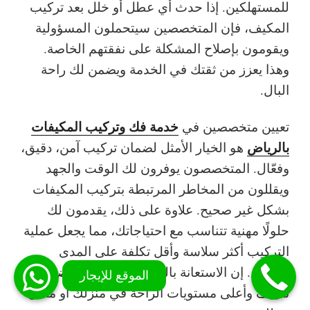
للمستهلكين. إذا حدث أي عطل أو خلل بعد تركيب
المكيف، فإن المتخصصين سيتحملون المسؤولية
ويقومون بإصلاح المشكلة على نفقتهم الخاصة.
وهذا يعزز من ثقتك في الخدمة ويضمن لك راحة
البال.
خدمة فك وتركيب المكيفات
تعيين
متخصصين في
بالرياض
هو الخيار الأمثل لضمان تركيب آمن، دقيق،
وفعّال. المتخصصون يوفرون لك الوقت والجهد
ويقللون من المخاطر المرتبطة بتركيب المكيفات
بشكل غير صحيح. علاوة على ذلك، يقدمون لك
حلولًا مهنية
تتناسب مع احتياجاتك، مما يجعل عملية
التركيب أكثر سلاسة وأقل تكلفة على المدى
الطويل. إن الاستعانة بالخبراء يضمن لك أفضل
أداء
تكييف
وأعلى مستويات
الراحة
في منزلك أو مكان