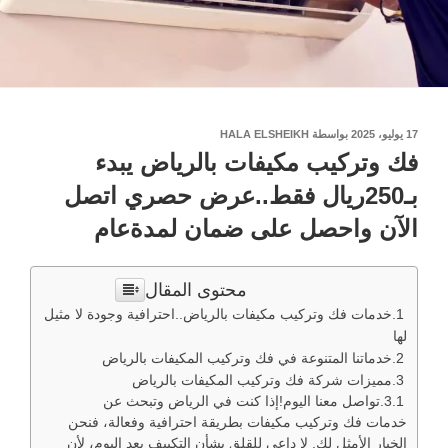
نُشر
17 يوليو، 2025
بواسطة
HALA ELSHEIKH
في
فك وتركيب مكيفات بالرياض يبدء
بـ250ريال فقط..عرض حصري اتصل
الآن واحصل على ضمان لمدةعام
محتوى المقال
خدمات فك وتركيب مكيفات بالرياض..احترافية وجودة لا مثيل
لها
خدماتنا المتنوعة في فك وتركيب المكيفات بالرياض
مميزات شركة فك وتركيب المكيفات بالرياض
تواصل معنا اليوم!إذا كنت في الرياض وتبحث عن
خدمات فك وتركيب مكيفات بطريقة احترافية وفعالة، فنحن
الخيار الأمثل لك. لا داعي للقلق بشأن التكييف بعد اليوم، لأن