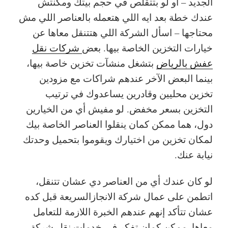
الجديد – أو لو بتتقلص في حجم بيتك ومكنتش
عندك خطة بعد ايه اللي هتعمله بالعناصر اللي مش
محتاجها – اسأل الشركة اللي هتتنقل معاها عن
خيارات التخزين الخاصة بيها. بعض
شركات نقل
عفش بالرياض
بتشغل منشآت تخزين خاصة بيها،
بينما البعض الآخر عندهم شراكات مع مزودين
تخزين محليين وقادرين يساعدوك في ترتيب
التخزين بسعر مخفض. لو مفيش أي من الخيارين
دول، هما ممكن كمان ينقلوا العناصر الخاصة بيك
لمكان تخزين من اختيارك ويقوموا بتحميل وحدتك
نيابة عنك.
لو كان عندك أي من العناصر دي عشان تتنقل،
اتطمن على عمال شركة الانجازالسريعة قبل كده
عشان تتأكد إنهم عندهم الخبرة اللازمة للتعامل
معاها. ممكن كمان تفكر في خدمات نقل شركة