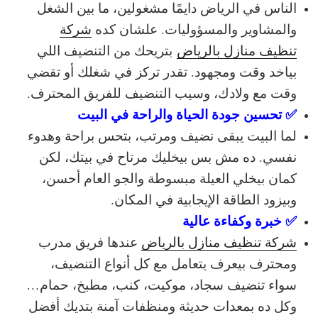
الناس في الرياض دايمًا مشغولين، ما بين الشغل
والمشاوير والمسؤوليات. علشان كده
شركة
تنظيف منازل بالرياض
بتريحك من التنضيف اللي
بياخد وقت ومجهود. تقدر تركز في شغلك أو تقضي
وقت مع ولادك، وسيب التنضيف للفريق المحترف.
✅ تحسين جودة الحياة والراحة في البيت
لما البيت يبقى نضيف ومرتب، بتحس براحة وهدوء
نفسي. ده مش بس بيخليك مرتاح في بيتك، لكن
كمان بيخلي العيلة مبسوطة والجو العام أحسن،
وبيزود الطاقة الإيجابية في المكان.
✅ خبرة وكفاءة عالية
شركة تنظيف منازل بالرياض
عندها فريق مدرب
ومحترف بيعرف يتعامل مع كل أنواع التنضيف،
سواء تنضيف سجاد، موكيت، كنب، مطبخ، حمام…
وكل ده بمعدات حديثة ومنظفات آمنة بتديك أفضل