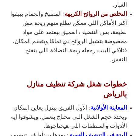
الغبار.
التخلص من الروائح الكريهة
:
المطبخ والحمام بيبقوا
أكتر الأماكن اللي ممكن تطلع منهم ريحة مش
لطيفة، بس التنضيف العميق بيعتمد على مواد
مخصوصة بتشيل الروائح دي تمامًا وبتعقم المكان،
فتلاقي البيت رجعله ريحة النضافة اللي بتفتح
النفس.
خطوات شغل شركة تنظيف منازل
بالرياض
المعاينة الأولانية
: الأول الفريق بينزل يعاين المكان
ويحدد حجم الشغل اللي محتاج يتعمل، ويشوفوا إيه
الأدوات والمنظفات اللي هيحتاجوها.
البدء في التنضيف العميق
: بعدها بيبدأوا في تنضيف