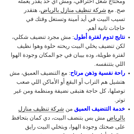
ومحتاج شغل احترافي، ومش أي حد يقدر يعمله
صح. مع
شركة تنظيف منازل بالرياض
، هتقدر
تسيب البيت في أيد أمينة وتستغل وقتك في
حاجات تانية أهم.
نتايج تدوم لفترة أطول
: مش مجرد تنضيف شكلي،
لكن تنضيف يخلي البيت ريحته حلوة وهوا نظيف
لفترة طويلة، وده بيبان في جو المكان وجودة الهوا
اللي بتتنفسه.
راحة نفسية وذهن مرتاح
: مع التنضيف العميق، مش
هتشيل هم التراب أو البقع أو الأماكن اللي صعب
توصلها، كل حاجة هتبقى نضيفة ومنظمة ومن غير
توتر.
خدمة التنضيف العميق
من
شركة تنظيف منازل
بالرياض
مش بس بتنضف البيت، دي كمان بتحافظ
على صحتك وجودة الهوا، وبتخلي البيت رايق