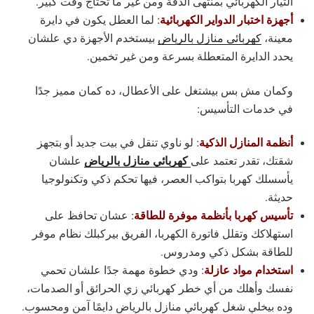
التيار الكهربائي بمنتهى الدقة ومن غير ما تحتاج وقت كبير.
أجهزة اختبار الدواير الكهربائية
:
لما العطل يكون في دايرة
معينة،
كهربائي منازل بالرياض
بيستخدم الأجهزة دي علشان
يحدد الدايرة المتعطلة بسرعة ومن غير تخمين.
وكمان مش بس بيشتغل على الأعطال، ده كمان مميز جدًا
في خدمات التأسيس:
أنظمة المنازل الذكية
:
لو ناوي تنقل في بيت جديد أو بتجهز
كهربائي منازل بالرياض
شقتك، تقدر تعتمد على
علشان
يأسسلك كهربا بتواكب العصر، فيها تحكم ذكي وتكنولوجيا
حديثة.
تأسيس كهربا بأنظمة موفرة للطاقة
:
عشان تحافظ على
استهلاكك وتقلل فاتورة الكهربا، الفريق بيركبلك نظام موفر
للطاقة بشكل ذكي ومدروس.
استخدام مواد عازلة
:
ودي خطوة مهمة جدًا علشان تحمي
نفسك وأهلك من أي خطر كهربائي زي الحرائق أو الصدمات،
وده بيخلي شغل كهربائي منازل بالرياض دايمًا آمن ومحسوب.