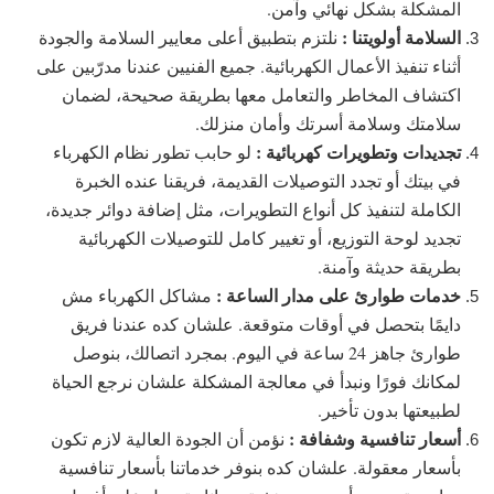
المشكلة بشكل نهائي وآمن.
السلامة أولويتنا :
نلتزم بتطبيق أعلى معايير السلامة والجودة
أثناء تنفيذ الأعمال الكهربائية. جميع الفنيين عندنا مدرّبين على
اكتشاف المخاطر والتعامل معها بطريقة صحيحة، لضمان
سلامتك وسلامة أسرتك وأمان منزلك.
تجديدات وتطويرات كهربائية :
لو حابب تطور نظام الكهرباء
في بيتك أو تجدد التوصيلات القديمة، فريقنا عنده الخبرة
الكاملة لتنفيذ كل أنواع التطويرات، مثل إضافة دوائر جديدة،
تجديد لوحة التوزيع، أو تغيير كامل للتوصيلات الكهربائية
بطريقة حديثة وآمنة.
خدمات طوارئ على مدار الساعة :
مشاكل الكهرباء مش
دايمًا بتحصل في أوقات متوقعة. علشان كده عندنا فريق
طوارئ جاهز 24 ساعة في اليوم. بمجرد اتصالك، بنوصل
لمكانك فورًا ونبدأ في معالجة المشكلة علشان نرجع الحياة
لطبيعتها بدون تأخير.
أسعار تنافسية وشفافة :
نؤمن أن الجودة العالية لازم تكون
بأسعار معقولة. علشان كده بنوفر خدماتنا بأسعار تنافسية