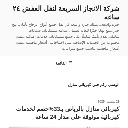
لتجاوز
شركة الانجاز السريعة لنقل العفش ٢٤
لى
ساعه
لمحتوى
خبرة واسعة..نمتلك خبرة واسعة في نقل جميع أنواع الزجاج بأمان. نهج
حذر..نتبع نهجًا حذرًا للغاية لضمان سلامة ممتلكاتك. ضمانات
شاملة..نقدم تأمينًا شاملًا على جميع ممتلكاتك. خدمات إضافية..نقدم
مجموعة من الخدمات الإضافية تلبي احتياجاتك. أسعار تنافسية..نقدم
أسعارًا تنافسية تناسب جميع ميزانيات
القائمة
الوسم:
رقم فني كهربائي منازل
نُشر
29 سبتمبر، 2025
في
كهربائي منازل بالرياض بـ33%خصم لخدمات
كهربائية موثوقة على مدار 24 ساعة