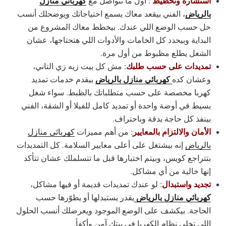
استشارة وتخطيط
كهربائي منازل
:
أول ما تتواصل مع
بالرياض
، الفني بيقعد معاك يسمع احتياجاتك ويوضحلك أنسب
حل حسب الوضع اللي عندك. بيخطط معاك المشروع من
البداية وبيحدد كل الخامات والأدوات اللي هتحتاجها، عشان
الشغل يطلع مظبوط من أول مرة.
تمديدات على حسب طلبك
:
مش كل بيت زيه زي التاني،
كهربائي منازل بالرياض
وعشان كده
بيقدم خدمات تمديد
كهربا مخصصة على حسب متطلباتك بالظبط. سواء شغل
بسيط في أوضة واحدة أو تمديد كامل للفيلا أو الشقة، الفني
بينفذ كل حاجة بدقة وباحتراف.
الأمان والالتزام بالمعايير
:
من أهم مميزات
كهربائي منازل
بالرياض
إنه بيشتغل على أعلى معايير السلامة. كل التمديدات
بتتراجع كويس، وبيتم اختبارها قبل ما تتسلملك عشان تتأكد
إنها خالية من أي مشاكل.
تجديد واستبدال
:
لو عندك تمديدات قديمة أو فيها مشاكل،
كهربائي منازل بالرياض
يقدر يستبدلها أو يطوّرها حسب
الحاجة. بيكشف على الوضع الموجود ويعرضلك أنسب الحلول
اللي تخلي نظام الكهربا في بيتك آمن وأكفأ.