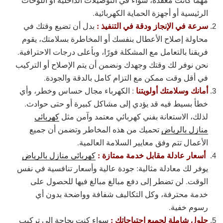
الرئيسية أو أجهزة الحماية الكهربائية.
سرعة في الإنجاز ودقة في التنفيذ :
بدل أن تضيع وقتك في
محاولة إصلاح الأعطال بنفسك أو المخاطرة بسلامتك، يقوم
فريقنا بالتعامل مع المشكلة فورًا، وبأعلى درجات الاحترافية.
نحن نوفر لك وقتك وجهدك ونضمن أن يتم الإصلاح أو التركيب
في أقل وقت ممكن مع التزام كامل بالدقة والجودة.
أمانك وسلامتك أولويتنا
: الكهرباء مجال حساس وخطر، وأي
خطأ بسيط فيه قد يؤدي إلى مشاكل كبيرة أو حتى حوادث.
لذلك، الاستعانة بفني كهربائي معتمد وآمن مثل
كهربائي
منازل بالرياض
تحميك من هذه المخاطر وتضمن أن جميع
الأعمال تتم وفق معايير السلامة العالمية.
أسعار عادلة مقابل خدمة ممتازة :
كهربائي منازل بالرياض
يوفر لك معادلة مثالية: جودة عالية وأسعار تنافسية في نفس
الوقت. لن تضطر إلى دفع مبالغ مبالغ فيها للحصول على
خدمة محترفة، وكل التكاليف شفافة وواضحة بدون أي
رسوم خفية.
حلول شاملة لجميع احتياجاتك :
سواء كنت بحاجة إلى تركيب