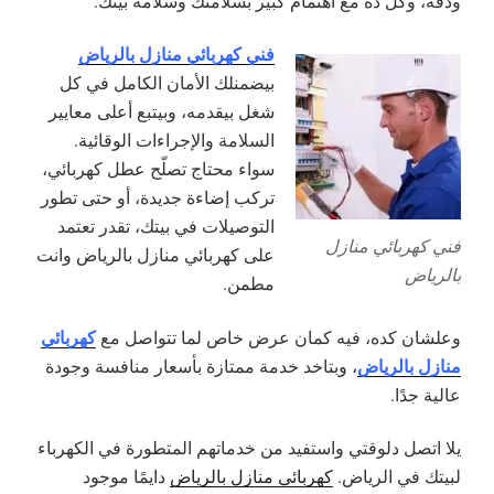
ودقة، وكل ده مع اهتمام كبير بسلامتك وسلامة بيتك.
فني كهربائي منازل بالرياض
بيضمنلك الأمان الكامل في كل
شغل بيقدمه، وبيتبع أعلى معايير
السلامة والإجراءات الوقائية.
سواء محتاج تصلّح عطل كهربائي،
تركب إضاءة جديدة، أو حتى تطور
التوصيلات في بيتك، تقدر تعتمد
فني كهربائي منازل
على كهربائي منازل بالرياض وانت
بالرياض
مطمن.
كهربائي
وعلشان كده، فيه كمان عرض خاص لما تتواصل مع
منازل بالرياض
، وبتاخد خدمة ممتازة بأسعار منافسة وجودة
عالية جدًا.
يلا اتصل دلوقتي واستفيد من خدماتهم المتطورة في الكهرباء
لبيتك في الرياض.
كهربائي منازل بالرياض
دايمًا موجود