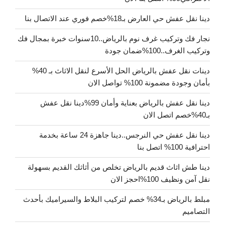
دينا نقل عفش حي العارض بـ18%خصم فوري عند الاتصال بنا
نجار فك وتركيب غرف نوم بالرياض..10سنوات خبرة بمجال فك
وتركيب الغرف..100%ضمان جودة
دينات نقل عفش بالرياض الحل الأسرع لنقل الاثاث بـ 40%
بأمان وجودة مضمونة 100% تواصل الان
دينا نقل عفش بالرياض بعناية وأمان 99%دينا نقل عفش
بـ40%خصم اتصل الان
دينا نقل عفش حي النرجس..دينا جاهزة 24 ساعة بخدمة
احترافية 100% اتصل بنا
دينا طش اثاث قديم بالرياض تخلص من أثاثك القديم بسهولة
نقل آمن ونظيف 100%احجز الان
مبلط بالرياض بـ34% خصم لتركيب البلاط والسيراميك بأحدث
التصاميم