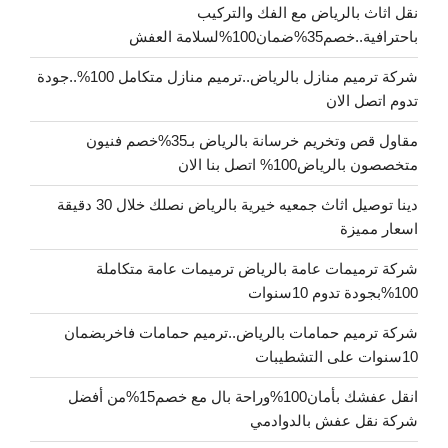
نقل اثاث بالرياض مع الفك والتركيب
باحترافية..خصم35%ضمان100%لسلامة العفش
شركة ترميم منازل بالرياض..ترميم منازل متكامل 100%..جودة
تدوم اتصل الان
مقاول قص وتخريم خرسانة بالرياض بـ35%خصم فنيون
متخصصون بالرياض100% اتصل بنا الان
دينا توصيل اثاث جمعيه خيرية بالرياض نصلك خلال 30 دقيقة
اسعار مميزة
شركة ترميمات عامة بالرياض ترميمات عامة متكاملة
100%بجودة تدوم 10سنوات
شركة ترميم حمامات بالرياض..ترميم حمامات فاخربضمان
10سنوات على التشطيبات
انقل عفشك بأمان100%وراحة بال مع خصم15%من أفضل
شركة نقل عفش بالدوادمي