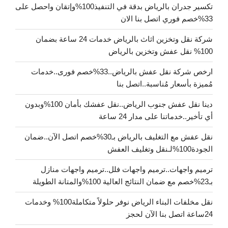
تكسير جدران بالرياض بدقة في التنفيذ100%وإتقان واحصل على
33%خصم فوري اتصل بنا الان
شركة نقل وتخزين اثاث بالرياض خدمات 24 ساعة بضمان
100% نقل عفش وتخزين بالرياض
ارخص شركة نقل عفش بالرياض..33%خصم فورى..خدمات
مُميزة بأسعار مُناسبة..اتصل بنا
دينا نقل عفش جنوب الرياض..نقل عفشك بأمان 100%وبدون
أي تأخير..خدماتنا على مدار 24 ساعة
نقل عفش مع التغليف بالرياض بـ30%خصم اتصل الآن..ضمان
الجودة100%لـنقل وتغليف العفش
ترميم واجهات..ترميم واجهات فلل..ترميم واجهات منازل
بـ23%خصم مع ضمان النتائج العالية 100%والمتانة الطويلة
نقل مخلفات البناء الرياض نوفر حلولاً متكاملة100% وخدمات
24ساعة اتصل بنا الآن لحجز