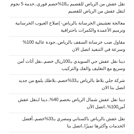
نقل عفش من الرياض للقصيم بـ18%خصم فوري..خدمة 5 نجوم
لنقل عفش من الرياض للقصيم
معالجة تعشيش الخرسانة بالرياض- إصلاح العيوب الخرسانية
وترميم الأعمدة والكمرات باحترافية
مقاول صب خرسانة السقف بالرياض..جودة عالية 100%
وسرعة في التنفيذ اتصل الان
دينا نقل عفش حي السويدي بـ100ريال خصم..نقل أثاث آمن
وسريع مع التغليف والفك والتركيب
شركة جلي بلاط بالرياض بـ33%خصم..بلاطك يلمع من جديد
اتصل بنا الان
دينا نقل عفش شمال الرياض بخصم 40%..دينا لـنقل عفش
آمن100%..اتصل الآن
نقل عفش بالرياض باكستاني ومصري بـ33%خصم..أفضل
الخدمات وأكثرها تميزًا..اتصل بنا