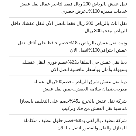
نقل عفش بالرياض 200 ريال فقط لتاجير عمال نقل عفش
خدمات مميزه 100%..عرض حصري
نقل اثاث بالرياض 300 ريال فقط..اتصل الآن لنقل عفشك داخل
الرياض تبدء بـ300 ريال
ونيت نقل عفش بالرياض بـ18%خصم حافظ على أثاثك..نقل
عفش احترافي100%اتصل الان
دينا نقل عفش حي الملقا بـ23%خصم فوري لنقل عفشك
بسهولة وأمان وبأسعار تنافسية اتصل الان
دينا نقل عفش شرق الرياض..خصم100ريال..عمالة
مدربة..ضمان سلامة العفش..حقين نقل عفش
شركة نقل عفش بالخرج بـ45%خصم على التغليف بأسعارًا
مُناسبة نقل العفش من فك وتركيب
شركة تنظيف بالزلفي بـ35%خصم حلول تنظيف متكاملة
للمنازل والفلل والقصور اتصل بنا الان