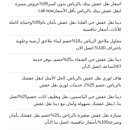
اسعار نقل عفش بيتك بالرياض بدون كسر99%عروض مميزة
لنقل عفش بيتك بالرياض بأقل الأسعارcall now
دينا نقل عفش حي العليا..نقل عفش بأمان تام99%وحماية كاملة
للأثاث..أسعار تنافسية
مقاول ملاحق الرياض بـ18%خصم لبناء ملاحق أرضية وعلوية
باحتراف 100% اتصل الان
دينا نقل عفش حي الشفاء بـ25%خصم..نوفر خدمة
24/7ساعة..اتصل الـأن
هاف لوري نقل عفش بالرياض..الحل الأمثل لنقل عفشك
بالرياض..خصم 25%لـ خدمات لوري نقل عفش
دينا نقل عفش حي الياسمين..نقل وتغليف اثاث..خصم25%اتصل
بنا..لـنقل عفشك بسهولة وأمان مع دينا نقل عفش
سيارة نقل عفش صغيرة بالرياض بـ20%خصم نقل عفشك بأمان
وسرعة100%بأسعار تنافسية..اتصل بنا الـأن