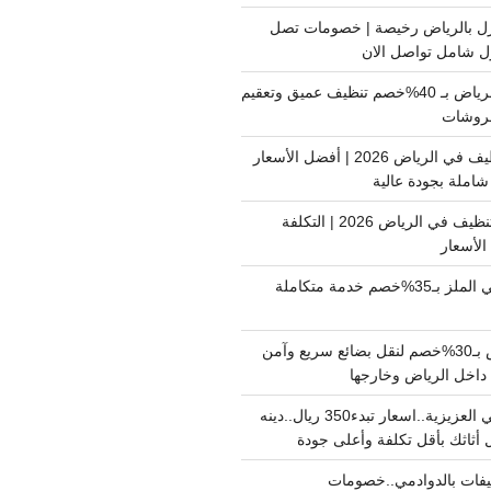
ل بالرياض رخيصة | خصومات تصل
غسيل فرشات بالرياض بـ 40%خصم تنظيف عميق وتعقيم
فروشات
ارخص شركة تنظيف في الرياض 2026 | أفضل الأسعار
املة بجودة عالية
اسعار شركات التنظيف في الرياض 2026 | التكلفة
الأسعار
دينا نقل عفش حي الملز بـ35%خصم خدمة متكاملة
نقل بضائع الرياض بـ30%خصم لنقل بضائع سريع وآمن
دينا نقل عفش حي العزيزية..اسعار تبدء350 ريال..دينه
أثاثك بأقل تكلفة وأعلى جودة
فات بالدوادمي..خصومات