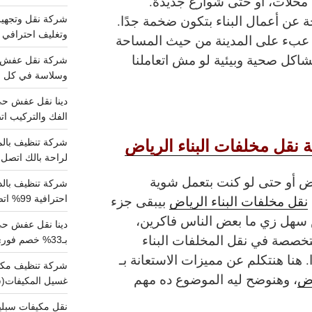
 محلات، أو حتى شوارع جديدة.
جة عن أعمال البناء بتكون ضخمة جدًا.
وتغليف احترافي 
بء على المدينة من حيث المساحة
كل صحية وبيئية لو مش اتعاملنا
وسلاسة في كل خط
الفك والتركيب اتص
 نقل مخلفات البناء الرياض
لراحة بالك اتصل ب
ض أو حتى لو كنت بتعمل شوية
نقل مخلفات البناء الرياض
بيبقى جزء
احترافية 99% اتصل بنا الان
سهل زي ما بعض الناس فاكرين،
دينا نقل عفش ح
خصصة في نقل المخلفات البناء
بـ33% خصم فوري
 هنا هنتكلم عن مميزات الاستعانة بـ
اض
، وهنوضح ليه الموضوع ده مهم
غسيل المكيفات(