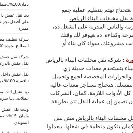
بأمان100%..ضمان سلامتك وراحتك
تحتاج تهتم بتنظيم عملية جمع
نقل مخلفات البناء الرياض
على أفضل تجربة 
زمة والناس المدربة على الشغل ده،
مميزة
سرعة وكفاءة. ده هيوفر لك وقتك
نب مشروعك، سواء كان بناء أو
المطابخ بجودة 100% اتصل الان
شركة نقل عفش ب
رة :
شركة نقل مخلفات البناء بالرياض
نقل عفش بالدرعية بـ100ريال خصم على خدما
ناء بتستخدم معدات حديثة زي
، والجرارات المخصصة لجمع وتحميل
تنافسية 100% دينا نقل عفش داخل الرياض
بنفسك، هتحتاج تستأجر معدات غالية
ل الأدوات اللازمة. كمان، الشركات
عطلات..دينا سريع
ن تضمن إن عملية النقل تتم بطريقة
ونيت نقل عفش ح
وأمان..
 مخلفات البناء بالرياض
مش بس
السويدي
كمان بتكون منظمة في شغلها. بيعملوا