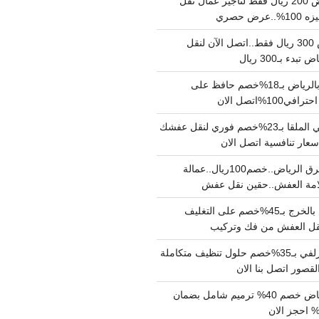
نقل عفش بالرياض 200 ريال فقط لتاجير عمال نقل
 حصري
نقل اثاث بالرياض 300 ريال فقط..اتصل الآن لنقل
ء بـ300 ريال
ونيت نقل عفش بالرياض بـ18%خصم حافظ على
1%اتصل الان
دينا نقل عفش حي الملقا بـ23%خصم فوري لنقل عفشك
سعار تنافسية اتصل الان
دينا نقل عفش شرق الرياض..خصم100ريال..عمالة
امة العفش..حقين نقل عفش
شركة نقل عفش بالخرج بـ45%خصم على التغليف
 نقل العفش من فك وتركيب
شركة تنظيف بالزلفي بـ35%خصم حلول تنظيف متكاملة
لقصور اتصل بنا الان
مقاول ترميم الرياض خصم 40% ترميم شامل بضمان