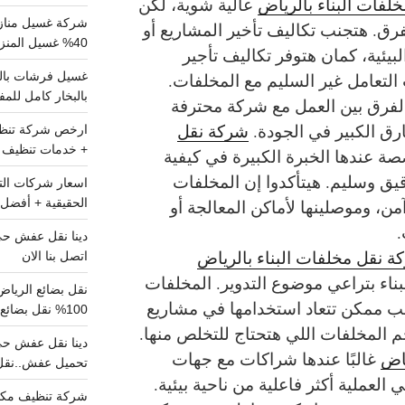
لفات البناء بالرياض
عالية شوية، لكن
شركة غسيل مناز
رق. هتجنب تكاليف تأخير المشاريع أو
40% غسيل المنزل شامل تواصل الان
لبيئية، كمان هتوفر تكاليف تأجير
التعامل غير السليم مع المخلفات.
بالبخار كامل للم
لفرق بين العمل مع شركة محترفة
ق الكبير في الجودة.
شركة نقل
+ خدمات تنظيف ش
ة عندها الخبرة الكبيرة في كيفية
يق وسليم. هيتأكدوا إن المخلفات
، وموصلينها لأماكن المعالجة أو
الحقيقية + أفضل 
.
ة نقل مخلفات البناء بالرياض
اتصل بنا الان
اء بتراعي موضوع التدوير. المخلفات
ب ممكن تتعاد استخدامها في مشاريع
100% نقل بضائع داخل الرياض وخارجها
جم المخلفات اللي هتحتاج للتخلص منها.
ياض
غالبًا عندها شراكات مع جهات
تحميل عفش..نقل 
العملية أكثر فاعلية من ناحية بيئية.
شركة تنظيف مكي