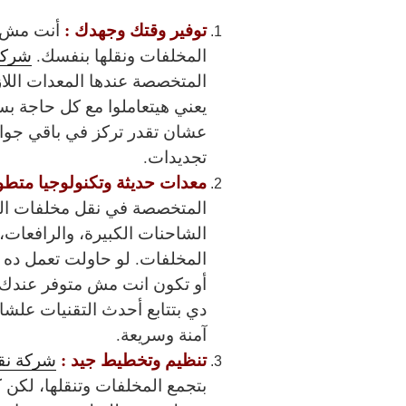
توفير وقتك وجهدك :
أنت مش ه
المخلفات ونقلها بنفسك.
شركة 
المتخصصة عندها المعدات اللا
يعني هيتعاملوا مع كل حاجة ب
عشان تقدر تركز في باقي جوا
تجديدات.
معدات حديثة وتكنولوجيا متطو
المتخصصة في نقل مخلفات الب
الشاحنات الكبيرة، والرافعات
المخلفات. لو حاولت تعمل ده 
أو تكون انت مش متوفر عندك ك
دي بتتابع أحدث التقنيات علشا
آمنة وسريعة.
تنظيم وتخطيط جيد :
شركة نقل
بتجمع المخلفات وتنقلها، لكن 