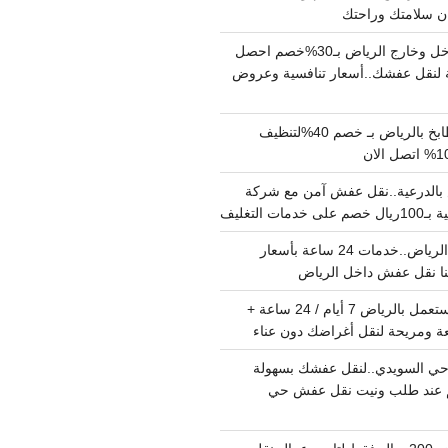
دينا نقل عفش داخل وخارج الرياض بـ30%خصم احصل
لنقل عفشك..أسعار تنافسية وعروض
شركة تنظيف مطابخ بالرياض بـ خصم 40%لتنظيف
الدرعية..نقل عفش آمن مع شركة
ت التغليف
نقل عفش داخل الرياض..خدمات 24 ساعة بأسعار
دينا تشيل اثاث مستعمل بالرياض 7 أيام / 24 ساعة +
ة ومريحة لنقل أغراضك دون عناء
ي السويدي..لنقل عفشك بسهولة
15%خصم عند طلب ونيت نقل عفش حي