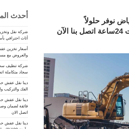
أحدث المق
اض نوفر حلولاً
متكاملة100% وخدمات 24ساعة اتصل بنا الآن
أثاث احترافي بأس
والعروض مع مستودعات آمن
سجاد متكاملة اتصل
الفك والتركيب وا
فائقة لضمان وصو
اتصل الان
دينا نقل عفش حي