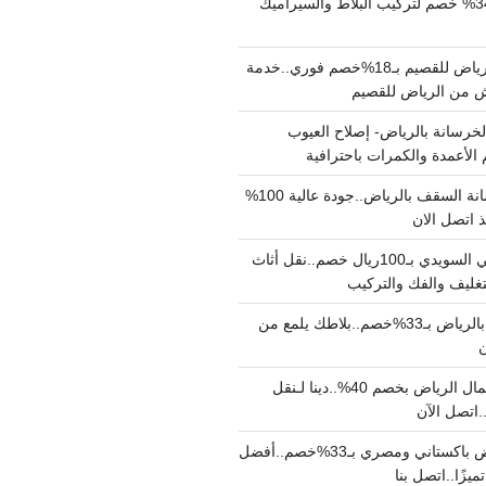
مبلط بالرياض بـ34% خصم لتركيب البلاط والسيراميك
نقل عفش من الرياض للقصيم بـ18%خصم فوري..خدمة
خرسانة بالرياض- إصلاح العيوب
 الأعمدة والكمرات باحترافية
مقاول صب خرسانة السقف بالرياض..جودة عالية 100%
 اتصل الان
دينا نقل عفش حي السويدي بـ100ريال خصم..نقل أثاث
غليف والفك والتركيب
شركة جلي بلاط بالرياض بـ33%خصم..بلاطك يلمع من
ن
دينا نقل عفش شمال الرياض بخصم 40%..دينا لـنقل
نقل عفش بالرياض باكستاني ومصري بـ33%خصم..أفضل
يزًا..اتصل بنا