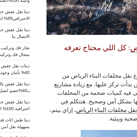
وآمنة 100%اتصل بنا الان
دينا نقل عفش حي 
الاحترافي99% اتصل بنا الان
الاتصال بنا
اض
: كل اللي محتاج تعرفه
بمجال فك وتركيب الغرف..
دينات نقل عفش با
40% بأمان وجودة مضمونة 100% تواصل الان
ع نقل مخلفات البناء الرياض من
بدأت تركز عليها. مع زيادة مشاريع
بـ40%خصم اتصل الان
بقى فيه كميات ضخمة من المخلفات
نها بشكل آمن وصحيح. هنتكلم في
قل مخلفات البناء الرياض
، إزاي بيتم،
احترافية 100% اتصل بنا
حية وبيئية.
دينا طش اثاث قدي
بسهولة نقل آمن ونظيف 100