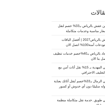
الات
شركة نقل وتخزين عفش بالرياض بـ33% خصم لنقل
عار مناسبة وخدمات متكاملة
أسعار تخزين عفش بالرياض2027 | أفضل الباقات
ة100% اتصل الان
شركة تنظيف سجاد بالرياض بـ40%خصم خدمات تنظيف
 بنا الان
دينا نقل عفش حي المهدية بـ 15% نقل أثاث آمن مع
لتغليف الاحترافي
دينا نقل عفش حي الرمال بـ33%خصم نُنقل أثاثك بعناية
له سليمًا دون أي خدوش أو كسور
 طويق..خدمة نقل متكاملة منظمة