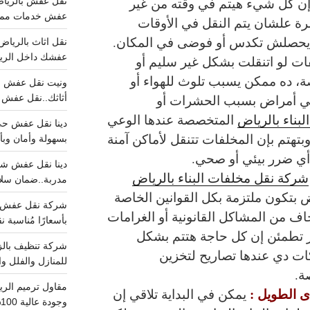
إن كل شيء هيتم في وقته من غير
عفش خدمات مميزه 100%..عرض
رة علشان يتم النقل في الأوقات
ا يحصلش تكدس أو فوضى في المكان.
عفشك داخل الرياض تبد
ات لو اتنقلت بشكل غير سليم أو
، ده ممكن يسبب تلوث للهواء أو
في أمراض بسبب الحشرات أو
أثاثك..نقل عفش احترافي00
بناء بالرياض
المتخصصة عندها الوعي
تهتم بإن المخلفات تتنقل لأماكن آمنة
بسهولة وأمان وبأ
أي ضرر بيئي أو صحي.
شركة نقل مخلفات البناء بالرياض
مدربة..ضمان سل
 بتكون ملتزمة بكل القوانين الخاصة
ف من المشاكل القانونية أو الغرامات
بأسعارًا مُناسبة
در تطمئن إن كل حاجة هتتم بشكل
ات دي عندها تصاريح لتخزين
للمنازل والفلل وا
ة.
ى الطويل :
يمكن في البداية تلاقي إن
وجودة عالية 100% احجز الان