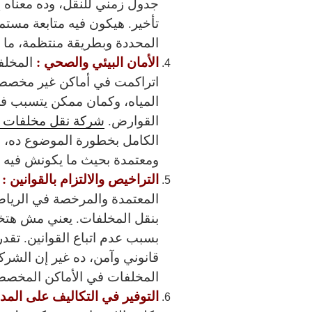
جدول زمني للنقل، وده معناه 
تأخير. هيكون فيه متابعة مستم
المحددة وبطريقة منتظمة، م
الأمان البيئي والصحي :
المخلف
اتراكمت في أماكن غير مخصصة
المياه، وكمان ممكن يتسبب 
القوارض.
شركة نقل مخلفات ال
الكامل بخطورة الموضوع ده، وب
ومعتمدة بحيث ما يكونش فيه 
التراخيص والالتزام بالقوانين :
المعتمدة والمرخصة في الرياض
بنقل المخلفات. يعني مش هتخا
بسبب عدم اتباع القوانين. تق
قانوني وآمن، ده غير إن الشرك
المخلفات في الأماكن المخصص
التوفير في التكاليف على المد