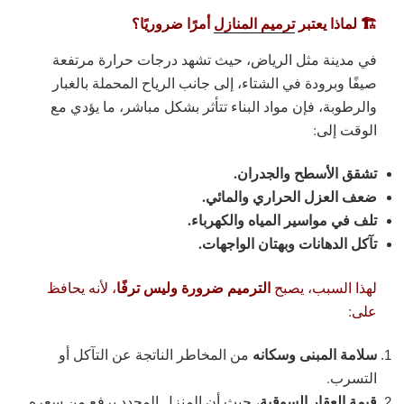
🏗️ لماذا يعتبر
ترميم المنازل
أمرًا ضروريًا؟
في مدينة مثل
الرياض
، حيث تشهد درجات حرارة مرتفعة
صيفًا وبرودة في الشتاء، إلى جانب الرياح المحملة بالغبار
والرطوبة، فإن مواد البناء تتأثر بشكل مباشر، ما يؤدي مع
الوقت إلى:
تشقق الأسطح والجدران.
ضعف العزل الحراري والمائي.
تلف في مواسير المياه والكهرباء.
تآكل الدهانات وبهتان الواجهات.
الترميم ضرورة وليس ترفًا
لهذا السبب، يصبح
، لأنه يحافظ
على:
سلامة المبنى وسكانه
من المخاطر الناتجة عن التآكل أو
التسرب.
قيمة العقار السوقية
، حيث أن المنزل المجدد يرفع من سعره