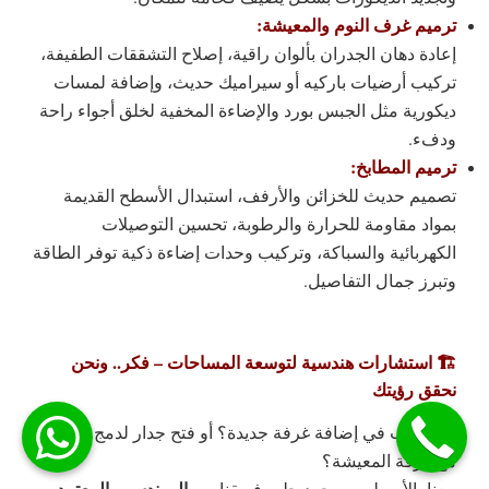
ترميم غرف النوم والمعيشة:
إعادة دهان الجدران بألوان راقية، إصلاح التشققات الطفيفة،
تركيب أرضيات باركيه أو سيراميك حديث، وإضافة لمسات
ديكورية مثل الجبس بورد والإضاءة المخفية لخلق أجواء راحة
ودفء.
ترميم المطابخ:
تصميم حديث للخزائن والأرفف، استبدال الأسطح القديمة
بمواد مقاومة للحرارة والرطوبة، تحسين التوصيلات
الكهربائية والسباكة، وتركيب وحدات إضاءة ذكية توفر الطاقة
وتبرز جمال التفاصيل.
🏗️ استشارات هندسية لتوسعة المساحات – فكر.. ونحن
نحقق رؤيتك
هل ترغب في إضافة غرفة جديدة؟ أو فتح جدار لدمج المطبخ
مع غرفة المعيشة؟
المهندسين المعتمدين
معنا، الأمر ليس مجرد حلم. فريقنا من