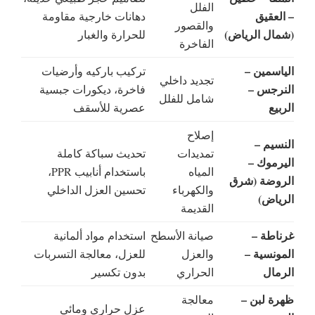
الفلل
– العقيق
دهانات خارجية مقاومة
والقصور
(شمال الرياض)
للحرارة والغبار
الفاخرة
الياسمين –
تركيب باركيه وأرضيات
تجديد داخلي
النرجس –
فاخرة، ديكورات جبسية
شامل للفلل
الربيع
عصرية للأسقف
إصلاح
النسيم –
تمديدات
تحديث سباكة كاملة
اليرموك –
المياه
باستخدام أنابيب PPR،
الروضة (شرق
والكهرباء
تحسين العزل الداخلي
الرياض)
القديمة
غرناطة –
صيانة الأسطح
استخدام مواد ألمانية
المونسية –
والعزل
للعزل، معالجة التسربات
الرمال
الحراري
بدون تكسير
ظهرة لبن –
معالجة
عزل حراري ومائي