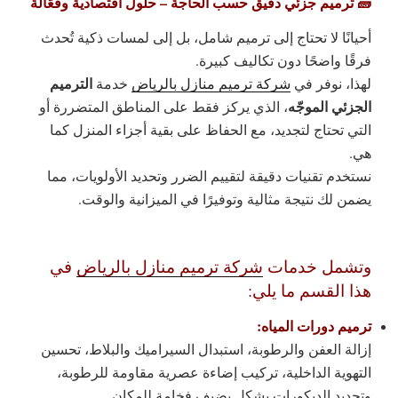
🧱 ترميم جزئي دقيق حسب الحاجة – حلول اقتصادية وفعّالة
أحيانًا لا تحتاج إلى ترميم شامل، بل إلى لمسات ذكية تُحدث
فرقًا واضحًا دون تكاليف كبيرة.
الترميم
لهذا، نوفر في
شركة ترميم منازل بالرياض
خدمة
الجزئي الموجّه
، الذي يركز فقط على المناطق المتضررة أو
التي تحتاج لتجديد، مع الحفاظ على بقية أجزاء المنزل كما
هي.
نستخدم تقنيات دقيقة لتقييم الضرر وتحديد الأولويات، مما
يضمن لك نتيجة مثالية وتوفيرًا في الميزانية والوقت.
وتشمل خدمات
شركة ترميم منازل بالرياض
في
هذا القسم ما يلي:
ترميم دورات المياه:
إزالة العفن والرطوبة، استبدال السيراميك والبلاط، تحسين
التهوية الداخلية، تركيب إضاءة عصرية مقاومة للرطوبة،
وتجديد الديكورات بشكل يضيف فخامة للمكان.