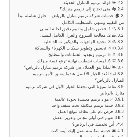
🎯 فوائد ترميم المنازل الحديثة
🏘️ متى تحتاج إلى ترميم منزلك؟
🏠 خدمات شركة ترميم منازل بالرياض – حلول شاملة تبدأ
من التقييم وتنتهي بالتشطيب الكامل
🔍 1. فحص شامل وتقييم دقيق لحالة المبنى
🧱 2. معالجة الشروخ والعزل الكامل للمبنى
🎨 3. تجديد الواجهات والديكورات الداخلية
⚙️ 4. تحسين وتطوير شبكات الكهرباء والسباكة
🚿 5. ترميم وتجديد الحمامات والمطابخ
💡 6. لمسات تشطيب نهائية ترفع قيمة منزلك
🌟 لماذا يثق العملاء في شركة ترميم منازل بالرياض؟
لماذا نُعد الخيار الأفضل عندما يتعلق الأمر بترميم
المنازل بالرياض؟
نقاط تميزنا التي تجعلنا الخيار الأول في شركة ترميم
منازل بالرياض
✅ مواد ترميم معتمدة بجودة عالمية
خدمة ترميم متكاملة تحت سقف واحد
حرص تام على نظافة موقع العمل
تقييم فني أولي مجاني وتقرير مفصل
📍 أين نخدمك في الرياض؟
🌆 خدمة متكاملة تصل إليك أينما كنت