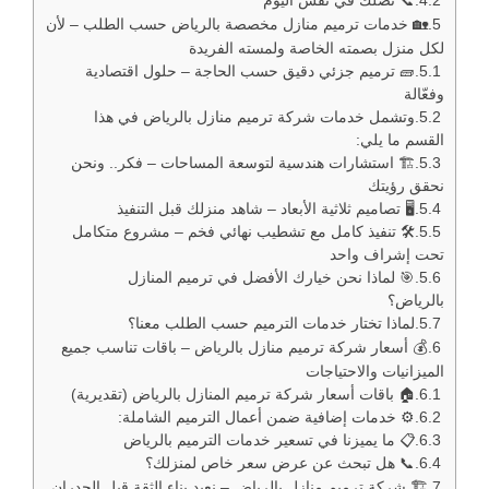
📞 نصلك في نفس اليوم
🏡 خدمات ترميم منازل مخصصة بالرياض حسب الطلب – لأن
لكل منزل بصمته الخاصة ولمسته الفريدة
🧱 ترميم جزئي دقيق حسب الحاجة – حلول اقتصادية
وفعّالة
وتشمل خدمات شركة ترميم منازل بالرياض في هذا
القسم ما يلي:
🏗️ استشارات هندسية لتوسعة المساحات – فكر.. ونحن
نحقق رؤيتك
🖥️ تصاميم ثلاثية الأبعاد – شاهد منزلك قبل التنفيذ
🛠️ تنفيذ كامل مع تشطيب نهائي فخم – مشروع متكامل
تحت إشراف واحد
🎯 لماذا نحن خيارك الأفضل في ترميم المنازل
بالرياض؟
لماذا تختار خدمات الترميم حسب الطلب معنا؟
💰 أسعار شركة ترميم منازل بالرياض – باقات تناسب جميع
الميزانيات والاحتياجات
🏠 باقات أسعار شركة ترميم المنازل بالرياض (تقديرية)
⚙️ خدمات إضافية ضمن أعمال الترميم الشاملة:
📋 ما يميزنا في تسعير خدمات الترميم بالرياض
📞 هل تبحث عن عرض سعر خاص لمنزلك؟
🏗️ شركة ترميم منازل بالرياض – نعيد بناء الثقة قبل الجدران.