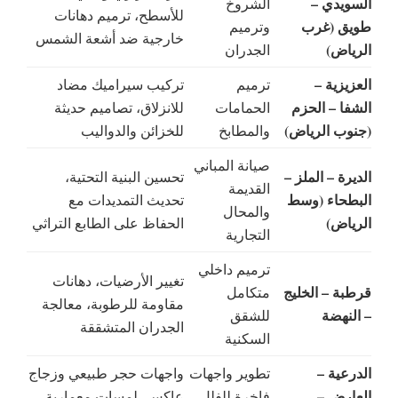
السويدي –
الشروخ
للأسطح، ترميم دهانات
طويق (غرب
وترميم
خارجية ضد أشعة الشمس
الرياض)
الجدران
العزيزية –
ترميم
تركيب سيراميك مضاد
الشفا – الحزم
الحمامات
للانزلاق، تصاميم حديثة
(جنوب الرياض)
والمطابخ
للخزائن والدواليب
صيانة المباني
الديرة – الملز –
تحسين البنية التحتية،
القديمة
البطحاء (وسط
تحديث التمديدات مع
والمحال
الرياض)
الحفاظ على الطابع التراثي
التجارية
ترميم داخلي
تغيير الأرضيات، دهانات
قرطبة – الخليج
متكامل
مقاومة للرطوبة، معالجة
– النهضة
للشقق
الجدران المتشققة
السكنية
الدرعية –
تطوير واجهات
واجهات حجر طبيعي وزجاج
العارض –
فاخرة للفلل
عاكس، لمسات معمارية