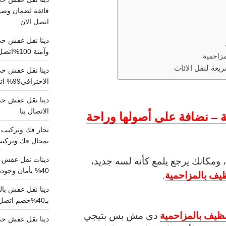
فائقة لضمان وصو
اتصل الان
دينا نقل عفش حي
وآمنة 100%اتصل بنا الان
زاحمية
يعة لنقل الاثاث
دينا نقل عفش حي 
الاحترافي99% اتصل بنا الان
الاتصال بنا
 – نضافة على أصولها وراحة
بمجال فك وتركيب الغرف..
ق، ومكانك يرجع يلمع كأنه لسه جديد،
دينات نقل عفش با
40% بأمان وجودة مضمونة 100% تواصل الان
يف بالمزاحمية
.
بـ40%خصم اتصل الان
ظيف بالمزاحمية
دى مش بس بتيجي