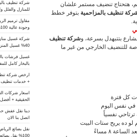
م، هتحتاج تنضيف مستمر علشان
للمنازل والفلل وا
ركة تنظيف بالمزاحمية
بتوفر خطط
ة.
وجودة عالية 100% احجز الان
ي
شركة تنظيف
لشارع بتتبهدل بسرعة، و
شركة غسيل مناز
صة للتنضيف الخارجي من غير ما
40% غسيل المنزل شامل تواصل الان
بالبخار كامل للم
+ خدمات تنظيف ش
ت كل فترة
الحقيقية + أفضل 
 في نفس اليوم
رتاحي نفسياً
اتصل بنا الان
 لو ده يريح ستات البيت
ساعة ٨ مساءً
100% نقل بضائع داخل الرياض وخارجها