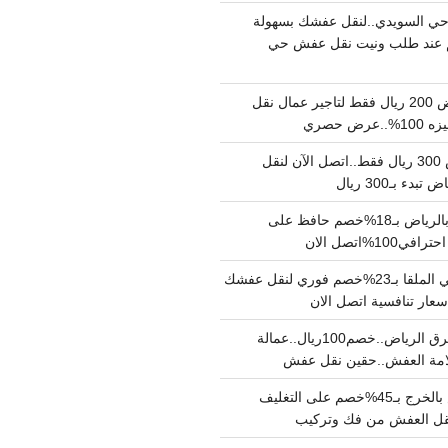
ي السويدي..لنقل عفشك بسهولة
15%خصم عند طلب ونيت نقل عفش حي
نقل عفش بالرياض 200 ريال فقط لتاجير عمال نقل
 حصري
نقل اثاث بالرياض 300 ريال فقط..اتصل الآن لنقل
ء بـ300 ريال
ونيت نقل عفش بالرياض بـ18%خصم حافظ على
1%اتصل الان
دينا نقل عفش حي الملقا بـ23%خصم فوري لنقل عفشك
سعار تنافسية اتصل الان
دينا نقل عفش شرق الرياض..خصم100ريال..عمالة
امة العفش..حقين نقل عفش
شركة نقل عفش بالخرج بـ45%خصم على التغليف
 نقل العفش من فك وتركيب