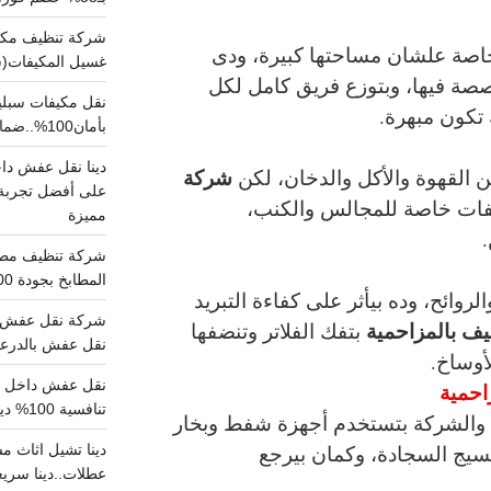
خاصة علشان مساحتها كبيرة، ودى
غسيل المكيفات(
ة فيها، وبتوزع فريق كامل لكل
تكون مبهرة.
بأمان100%..ضمان سلامتك وراحتك
شركة
ن القهوة والأكل والدخان، لكن
على أفضل تجربة 
ات خاصة للمجالس والكنب،
مميزة
المطابخ بجودة 100% اتصل الان
الروائح، وده بيأثر على كفاءة التبريد
شركة نقل عفش ب
ف بالمزاحمية
بتفك الفلاتر وتنضفها
نقل عفش بالدرعية بـ100ريال خصم على خدما
أوساخ.
تنافسية 100% دينا نقل عفش داخل الرياض
، والشركة بتستخدم أجهزة شفط وبخار
سيج السجادة، وكمان بيرجع
عطلات..دينا سريع