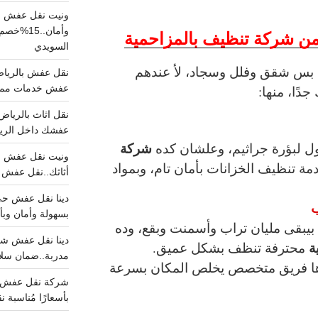
ونيت نقل عفش ح
وأمان..
ن شركة تنظيف بالمزاحمية
السويدي
س شقق وفلل وسجاد، لأ عندهم
دًا، منها:
عفش خدمات مميزه 100%..عرض
عفشك داخل الرياض تبد
شركة
ل لبؤرة جراثيم، وعلشان كده
ة تنظيف الخزانات بأمان تام، وبمواد
أثاثك..نقل عفش احترافي00
ب
بسهولة وأمان وبأ
بيبقى مليان تراب وأسمنت وبقع، وده
ة
محترفة تنظف بشكل عميق.
مدربة..ضمان سل
ا فريق متخصص يخلص المكان بسرعة
بأسعارًا مُناسبة