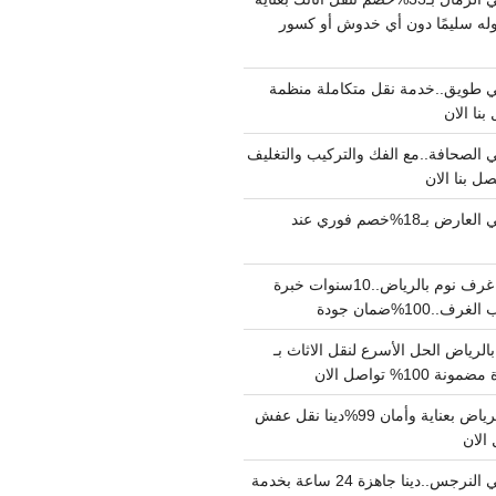
له سليمًا دون أي خدوش أو كسور
 طويق..خدمة نقل متكاملة منظمة
الصحافة..مع الفك والتركيب والتغليف
دينا نقل عفش حي العارض بـ18%خصم فوري عند
نجار فك وتركيب غرف نوم بالرياض..10سنوات خبرة
100%ضمان جودة
لرياض الحل الأسرع لنقل الاثاث بـ
دينا نقل عفش بالرياض بعناية وأمان 99%دينا نقل عفش
دينا نقل عفش حي النرجس..دينا جاهزة 24 ساعة بخدمة