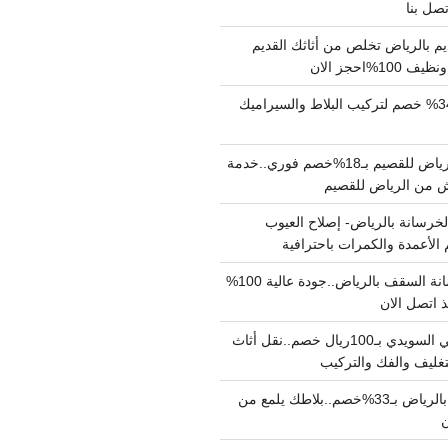
م بالرياض تخلص من أثاثك القديم
%احجز الان
مبلط بالرياض بـ34% خصم لتركيب البلاط والسيراميك
نقل عفش من الرياض للقصيم بـ18%خصم فوري..خدمة
خرسانة بالرياض- إصلاح العيوب
 الأعمدة والكمرات باحترافية
مقاول صب خرسانة السقف بالرياض..جودة عالية 100%
 اتصل الان
دينا نقل عفش حي السويدي بـ100ريال خصم..نقل أثاث
غليف والفك والتركيب
شركة جلي بلاط بالرياض بـ33%خصم..بلاطك يلمع من
ن