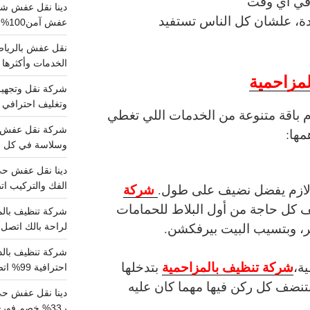
 في أي وقت
ة، علشان كل الناس تستفيد
عفش آمن100%..اتصل الآن
الخدمات وأكثرها تم
مزاحمية
وتغليف احترافي 
 باقة متنوعة من الخدمات اللي تغطي
مها:
وسلاسة في كل خط
شركة
الفك والتركيب اتص
 لازم يفضل نضيف على طول.
 كل حاجة من أول البلاط للحمامات
ر، وبتسيب البيت بيرفكشن.
لراحة بالك اتصل ب
شركة تنظيف بالمزاحمية
ة،
بتدخلها
احترافية 99% اتصل بنا الان
بتنضف كل ركن فيها مهما كان عليه
دينا نقل عفش ح
بـ33% خصم فوري