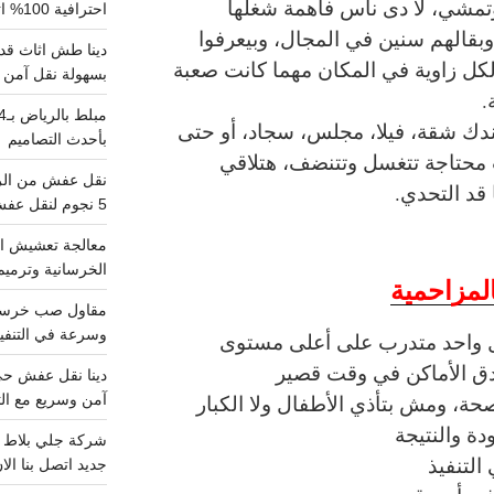
مشي، لأ دى ناس فاهمة شغلها
احترافية 100% اتصل بنا
بقالهم سنين في المجال، وبيعرفوا
دينا طش اثاث قدي
لكل زاوية في المكان مهما كانت صعبة
بسهولة نقل آمن ونظيف 100
.
دك شقة، فيلا، مجلس، سجاد، أو حتى
بأحدث التصاميم
محتاجة تتغسل وتتنضف، هتلاقي
 قد التحدي.
5 نجوم لنقل عفش من الرياض للقصيم
معالجة تعشيش ال
الخرسانية وترميم
لمزاحمية
وسرعة في التنفيذ
ل واحد متدرب على أعلى مستوى
دق الأماكن في وقت قصير
ة، ومش بتأذي الأطفال ولا الكبار
آمن وسريع مع الت
دة والنتيجة
التنفيذ
جديد اتصل بنا الا