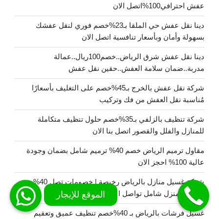
عفش احترافي100%اتصل الان
دينا نقل عفش حي الملقا بـ23%خصم فوري لنقل عفشك
بسهولة وأمان وبأسعار تنافسية اتصل الان
دينا نقل عفش شرق الرياض..خصم100ريال..عمالة
مدربة..ضمان سلامة العفش..حقين نقل عفش
شركة نقل عفش بالخرج بـ45%خصم على التغليف بأسعارًا
مُناسبة نقل العفش من فك وتركيب
شركة تنظيف بالزلفي بـ35%خصم حلول تنظيف متكاملة
للمنازل والفلل والقصور اتصل بنا الان
مقاول ترميم الرياض خصم 40% ترميم شامل بضمان وجودة
عالية 100% احجز الان
شركة غسيل منازل بالرياض رخيصة | خصومات تصل 40%
غسيل المنزل شامل تواصل الان
غسيل فرشات بالرياض بـ 40%خصم تنظيف عميق وتعقيم