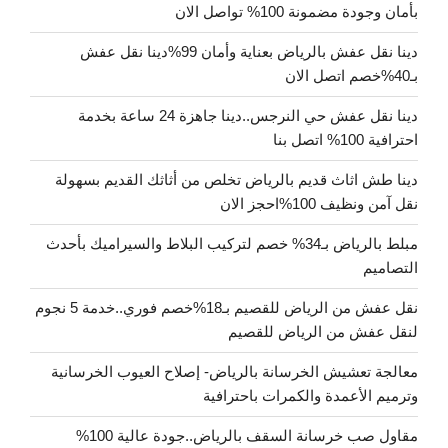
بأمان وجودة مضمونة 100% تواصل الان
دينا نقل عفش بالرياض بعناية وأمان 99%دينا نقل عفش
بـ40%خصم اتصل الان
دينا نقل عفش حي النرجس..دينا جاهزة 24 ساعة بخدمة
احترافية 100% اتصل بنا
دينا طش اثاث قديم بالرياض تخلص من أثاثك القديم بسهولة
نقل آمن ونظيف 100%احجز الان
مبلط بالرياض بـ34% خصم لتركيب البلاط والسيراميك بأحدث
التصاميم
نقل عفش من الرياض للقصيم بـ18%خصم فوري..خدمة 5 نجوم
لنقل عفش من الرياض للقصيم
معالجة تعشيش الخرسانة بالرياض- إصلاح العيوب الخرسانية
وترميم الأعمدة والكمرات باحترافية
مقاول صب خرسانة السقف بالرياض..جودة عالية 100%