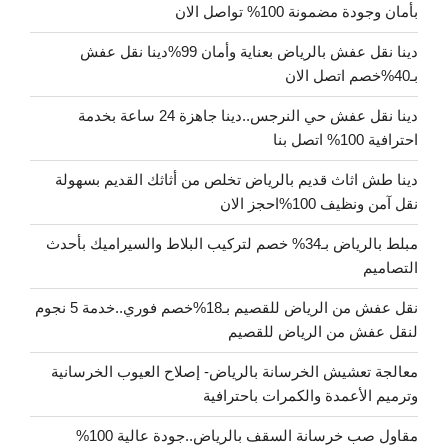
بأمان وجودة مضمونة 100% تواصل الان
دينا نقل عفش بالرياض بعناية وأمان 99%دينا نقل عفش
بـ40%خصم اتصل الان
دينا نقل عفش حي النرجس..دينا جاهزة 24 ساعة بخدمة
احترافية 100% اتصل بنا
دينا طش اثاث قديم بالرياض تخلص من أثاثك القديم بسهولة
نقل آمن ونظيف 100%احجز الان
مبلط بالرياض بـ34% خصم لتركيب البلاط والسيراميك بأحدث
التصاميم
نقل عفش من الرياض للقصيم بـ18%خصم فوري..خدمة 5 نجوم
لنقل عفش من الرياض للقصيم
معالجة تعشيش الخرسانة بالرياض- إصلاح العيوب الخرسانية
وترميم الأعمدة والكمرات باحترافية
مقاول صب خرسانة السقف بالرياض..جودة عالية 100%