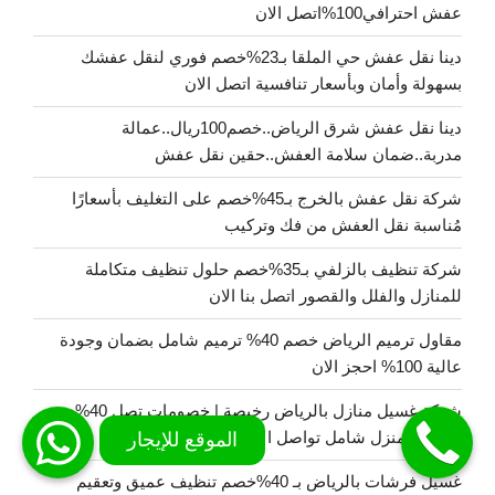
عفش احترافي100%اتصل الان
دينا نقل عفش حي الملقا بـ23%خصم فوري لنقل عفشك
بسهولة وأمان وبأسعار تنافسية اتصل الان
دينا نقل عفش شرق الرياض..خصم100ريال..عمالة
مدربة..ضمان سلامة العفش..حقين نقل عفش
شركة نقل عفش بالخرج بـ45%خصم على التغليف بأسعارًا
مُناسبة نقل العفش من فك وتركيب
شركة تنظيف بالزلفي بـ35%خصم حلول تنظيف متكاملة
للمنازل والفلل والقصور اتصل بنا الان
مقاول ترميم الرياض خصم 40% ترميم شامل بضمان وجودة
عالية 100% احجز الان
شركة غسيل منازل بالرياض رخيصة | خصومات تصل 40%
غسيل المنزل شامل تواصل الان
غسيل فرشات بالرياض بـ 40%خصم تنظيف عميق وتعقيم