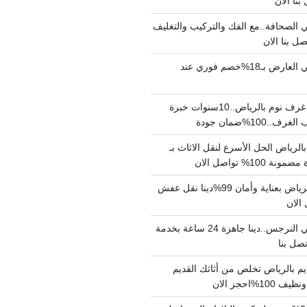
الصحافة..مع الفك والتركيب والتغليف
دينا نقل عفش حي العارض بـ18%خصم فوري عند
نجار فك وتركيب غرف نوم بالرياض..10سنوات خبرة
100%ضمان جودة
لرياض الحل الأسرع لنقل الاثاث بـ
دينا نقل عفش بالرياض بعناية وأمان 99%دينا نقل عفش
دينا نقل عفش حي النرجس..دينا جاهزة 24 ساعة بخدمة
م بالرياض تخلص من أثاثك القديم
%احجز الان