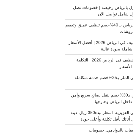
ل بالرياض رخيصة | خصومات تصل
غسيل فرشات بالرياض بـ 40%خصم تنظيف عميق وتعقيم
فروشات
ارخص شركة تنظيف في الرياض 2026 | أفضل الأسعار
املة بجودة عالية
اسعار شركات التنظيف في الرياض 2026 | التكلفة
الأسعار
دينا نقل عفش حي الملز بـ35%خصم خدمة متكاملة
نقل بضائع الرياض بـ30%خصم لنقل بضائع سريع وآمن
دينا نقل عفش حي العزيزية..اسعار تبدء350 ريال..دينه
أثاثك بأقل تكلفة وأعلى جودة
فات بالدوادمي..خصومات