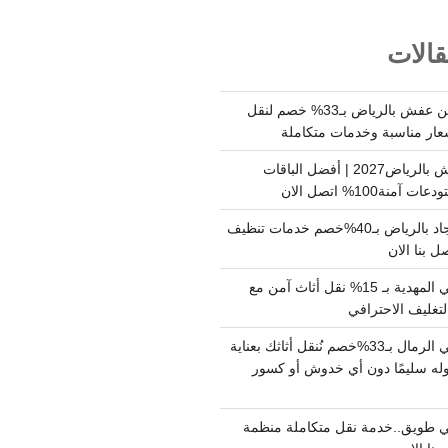
الات
شركة نقل وتخزين عفش بالرياض بـ33% خصم لنقل
عار مناسبة وخدمات متكاملة
أسعار تخزين عفش بالرياض2027 | أفضل الباقات
ة100% اتصل الان
شركة تنظيف سجاد بالرياض بـ40%خصم خدمات تنظيف
 بنا الان
دينا نقل عفش حي المهدية بـ 15% نقل أثاث آمن مع
لتغليف الاحترافي
دينا نقل عفش حي الرمال بـ33%خصم نُنقل أثاثك بعناية
له سليمًا دون أي خدوش أو كسور
 طويق..خدمة نقل متكاملة منظمة