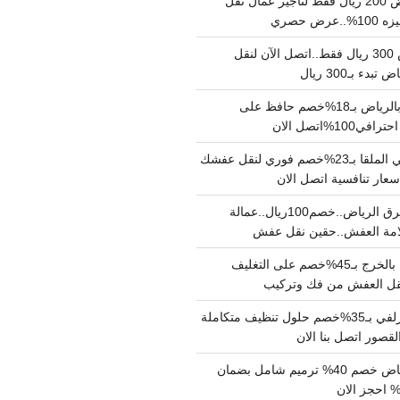
نقل عفش بالرياض 200 ريال فقط لتاجير عمال نقل
 حصري
نقل اثاث بالرياض 300 ريال فقط..اتصل الآن لنقل
ء بـ300 ريال
ونيت نقل عفش بالرياض بـ18%خصم حافظ على
1%اتصل الان
دينا نقل عفش حي الملقا بـ23%خصم فوري لنقل عفشك
سعار تنافسية اتصل الان
دينا نقل عفش شرق الرياض..خصم100ريال..عمالة
امة العفش..حقين نقل عفش
شركة نقل عفش بالخرج بـ45%خصم على التغليف
 نقل العفش من فك وتركيب
شركة تنظيف بالزلفي بـ35%خصم حلول تنظيف متكاملة
لقصور اتصل بنا الان
مقاول ترميم الرياض خصم 40% ترميم شامل بضمان