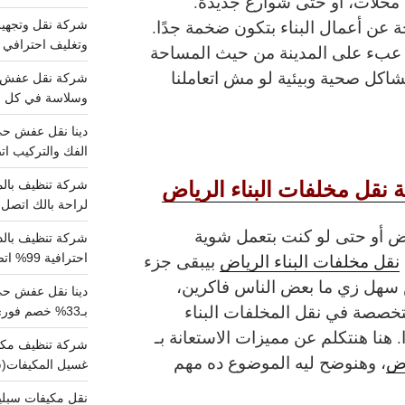
 محلات، أو حتى شوارع جديدة.
جة عن أعمال البناء بتكون ضخمة جدًا.
وتغليف احترافي 
بء على المدينة من حيث المساحة
كل صحية وبيئية لو مش اتعاملنا
وسلاسة في كل خط
الفك والتركيب اتص
 نقل مخلفات البناء الرياض
لراحة بالك اتصل ب
ض أو حتى لو كنت بتعمل شوية
نقل مخلفات البناء الرياض
بيبقى جزء
احترافية 99% اتصل بنا الان
سهل زي ما بعض الناس فاكرين،
دينا نقل عفش ح
خصصة في نقل المخلفات البناء
بـ33% خصم فوري
 هنا هنتكلم عن مميزات الاستعانة بـ
اض
، وهنوضح ليه الموضوع ده مهم
غسيل المكيفات(