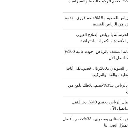
مبلط بالرياض بـ34% خصم لتركيب البلاط والسيراميك
نقل عفش من الرياض للقصيم بـ18%خصم فوري..خدمة
خرسانة بالرياض- إصلاح العيوب
 الأعمدة والكمرات باحترافية
مقاول صب خرسانة السقف بالرياض..جودة عالية 100%
 اتصل الان
دينا نقل عفش حي السويدي بـ100ريال خصم..نقل أثاث
غليف والفك والتركيب
شركة جلي بلاط بالرياض بـ33%خصم..بلاطك يلمع من
ن
دينا نقل عفش شمال الرياض بخصم 40%..دينا لـنقل
نقل عفش بالرياض باكستاني ومصري بـ33%خصم..أفضل
يزًا..اتصل بنا