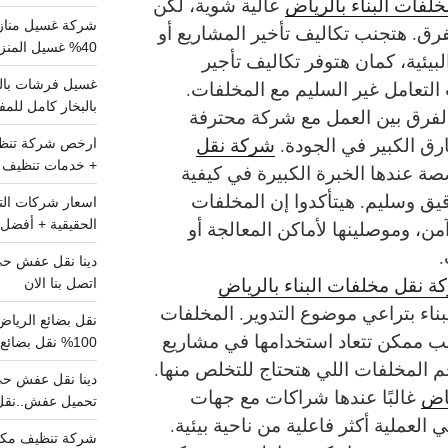
لفات البناء بالرياض
عالية شوية، لكن
شركة غسيل مناز
رق. هتجنب تكاليف تأخير المشاريع أو
40% غسيل المنزل شامل تواصل الان
لبيئية، كمان هتوفر تكاليف تأجير
التعامل غير السليم مع المخلفات.
بالبخار كامل للم
لفرق بين العمل مع شركة محترفة
ق الكبير في الجودة.
شركة نقل
+ خدمات تنظيف ش
ة عندها الخبرة الكبيرة في كيفية
يق وسليم. هيتأكدوا إن المخلفات
، وموصلينها لأماكن المعالجة أو
الحقيقية + أفضل 
.
ة نقل مخلفات البناء بالرياض
اتصل بنا الان
اء بتراعي موضوع التدوير. المخلفات
ب ممكن تتعاد استخدامها في مشاريع
100% نقل بضائع داخل الرياض وخارجها
جم المخلفات اللي هتحتاج للتخلص منها.
ياض
غالبًا عندها شراكات مع جهات
تحميل عفش..نقل 
العملية أكثر فاعلية من ناحية بيئية.
شركة تنظيف مكي