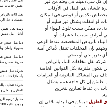
إن كل شيء هيتم في وقته من غير
عفش خدمات مميزه 100%..عرض
رة علشان يتم النقل في الأوقات
ا يحصلش تكدس أو فوضى في المكان.
عفشك داخل الرياض تبد
ات لو اتنقلت بشكل غير سليم أو
، ده ممكن يسبب تلوث للهواء أو
في أمراض بسبب الحشرات أو
أثاثك..نقل عفش احترافي00
بناء بالرياض
المتخصصة عندها الوعي
تهتم بإن المخلفات تتنقل لأماكن آمنة
بسهولة وأمان وبأ
أي ضرر بيئي أو صحي.
شركة نقل مخلفات البناء بالرياض
مدربة..ضمان سل
 بتكون ملتزمة بكل القوانين الخاصة
ف من المشاكل القانونية أو الغرامات
بأسعارًا مُناسبة
در تطمئن إن كل حاجة هتتم بشكل
ات دي عندها تصاريح لتخزين
للمنازل والفلل وا
ة.
ى الطويل :
يمكن في البداية تلاقي إن
وجودة عالية 100% احجز الان