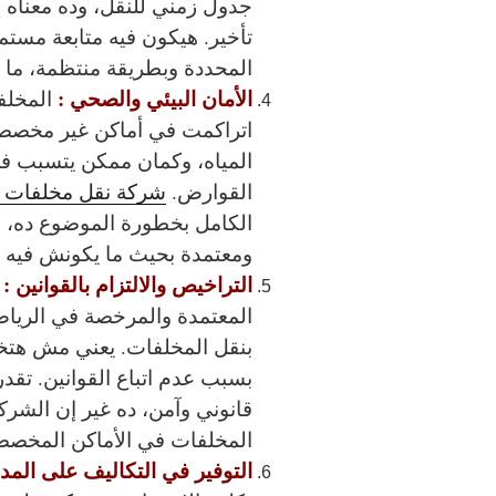
جدول زمني للنقل، وده معناه 
تأخير. هيكون فيه متابعة مستم
المحددة وبطريقة منتظمة، م
الأمان البيئي والصحي :
المخلف
اتراكمت في أماكن غير مخصصة
المياه، وكمان ممكن يتسبب 
القوارض.
شركة نقل مخلفات ال
الكامل بخطورة الموضوع ده، وب
ومعتمدة بحيث ما يكونش فيه 
التراخيص والالتزام بالقوانين :
المعتمدة والمرخصة في الرياض
بنقل المخلفات. يعني مش هتخا
بسبب عدم اتباع القوانين. تق
قانوني وآمن، ده غير إن الشرك
المخلفات في الأماكن المخصص
التوفير في التكاليف على المد