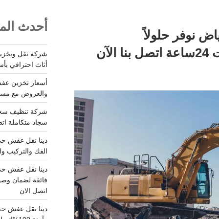
أحدث المق
اض نوفر حلولاً
متكاملة100% وخدمات 24ساعة اتصل بنا الآن
أثاث احترافي بأس
والعروض مع مستودعات آمن
سجاد متكاملة اتصل
الفك والتركيب وا
فائقة لضمان وصو
اتصل الان
دينا نقل عفش حي