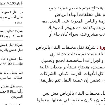
بأمان100%..ضمان سلامتك وراحتك
تحتاج تهتم بتنظيم عملية جمع
نقل مخلفات البناء الرياض
على أفضل تجربة 
زمة والناس المدربة على الشغل ده،
مميزة
سرعة وكفاءة. ده هيوفر لك وقتك
نب مشروعك، سواء كان بناء أو
المطابخ بجودة 100% اتصل الان
شركة نقل عفش ب
رة :
شركة نقل مخلفات البناء بالرياض
نقل عفش بالدرعية بـ100ريال خصم على خدما
ناء بتستخدم معدات حديثة زي
، والجرارات المخصصة لجمع وتحميل
تنافسية 100% دينا نقل عفش داخل الرياض
بنفسك، هتحتاج تستأجر معدات غالية
ل الأدوات اللازمة. كمان، الشركات
عطلات..دينا سريع
ن تضمن إن عملية النقل تتم بطريقة
ونيت نقل عفش ح
وأمان..
 مخلفات البناء بالرياض
مش بس
السويدي
كمان بتكون منظمة في شغلها. بيعملوا