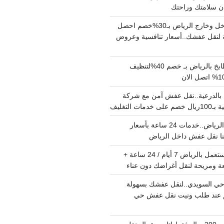
دينا نقل عفش داخل وخارج الرياض بـ30%خصم احصل
لنقل عفشك..أسعار تنافسية وعروض
شركة تنظيف مطابخ بالرياض بـ خصم 40%لتنظيف
الدرعية..نقل عفش آمن مع شركة
ت التغليف
نقل عفش داخل الرياض..خدمات 24 ساعة بأسعار
دينا تشيل اثاث مستعمل بالرياض 7 أيام / 24 ساعة +
ة ومريحة لنقل أغراضك دون عناء
ي السويدي..لنقل عفشك بسهولة
15%خصم عند طلب ونيت نقل عفش حي