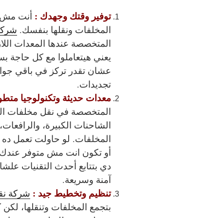
توفير وقتك وجهدك :
أنت مش ه
المخلفات ونقلها بنفسك.
شركة 
المتخصصة عندها المعدات اللا
يعني هيتعاملوا مع كل حاجة ب
عشان تقدر تركز في باقي جوا
تجديدات.
معدات حديثة وتكنولوجيا متطو
المتخصصة في نقل مخلفات الب
الشاحنات الكبيرة، والرافعات
المخلفات. لو حاولت تعمل ده 
أو تكون انت مش متوفر عندك ك
دي بتتابع أحدث التقنيات علشا
آمنة وسريعة.
تنظيم وتخطيط جيد :
شركة نقل
بتجمع المخلفات وتنقلها، لكن 