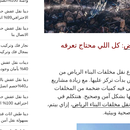
وآمنة 100%اتصل بنا الان
دينا نقل عفش حي 
الاحترافي99% اتصل بنا الان
الاتصال بنا
اض
: كل اللي محتاج تعرفه
بمجال فك وتركيب الغرف..
دينات نقل عفش با
40% بأمان وجودة مضمونة 100% تواصل الان
ع نقل مخلفات البناء الرياض من
بدأت تركز عليها. مع زيادة مشاريع
بـ40%خصم اتصل الان
بقى فيه كميات ضخمة من المخلفات
نها بشكل آمن وصحيح. هنتكلم في
قل مخلفات البناء الرياض
، إزاي بيتم،
احترافية 100% اتصل بنا
حية وبيئية.
دينا طش اثاث قدي
بسهولة نقل آمن ونظيف 100