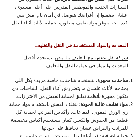
السيارات الحديثة والموظفين المدربين على أعلى مستوى،
عشان يضمنوا إن أغراضك هتوصل في أمان تام. مش بس
كده، احنا بنوفر مواد تغليف متطورة لحماية الأثاث أثناء النقل.
المعدات والمواد المستخدمة في النقل والتغليف
شركة نقل عفش مع التغليف بالرياض
بتستخدم أفضل
المعدات والمواد في عملية النقل والتغليف:
شاحنات مجهزة:
بنستخدم شاحنات خاصة مزودة بكل اللي
يحتاجه الأثاث علشان ما يتضررش أثناء النقل. الشاحنات دي
بتكون مجهزة بأنظمة تعليق لحماية العفش من الاهتزازات.
مواد تغليف عالية الجودة:
بنغلف العفش باستخدام مواد حماية
زي الورق المقوى، الفقاعات، وأكياس المراتب لحماية كل
قطعة من الخدوش والكسر. كمان بنستخدم أكياس مخصصة
للمراتب والفراش عشان تحافظ على جودتها.
حماية إضافية:
في أثناء النقل، بنستخدم أدوات خاصة زي