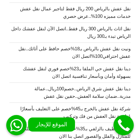
نقل عفش بالرياض 200 ريال فقط لتاجير عمال نقل عفش
خدمات مميزه 100%..عرض حصري
نقل اثاث بالرياض 300 ريال فقط..اتصل الآن لنقل عفشك داخل
الرياض تبدء بـ300 ريال
ونيت نقل عفش بالرياض بـ18%خصم حافظ على أثاثك..نقل
عفش احترافي100%اتصل الان
دينا نقل عفش حي الملقا بـ23%خصم فوري لنقل عفشك
بسهولة وأمان وبأسعار تنافسية اتصل الان
دينا نقل عفش شرق الرياض..خصم100ريال..عمالة
مدربة..ضمان سلامة العفش..حقين نقل عفش
شركة نقل عفش بالخرج بـ45%خصم على التغليف بأسعارًا
مُناسبة نقل العفش من فك وتركيب
شركة تنظيف بالزلفي بـ35%خصم حلول تنظيف متكاملة
للمنازل والفلل والقصور اتصل بنا الان