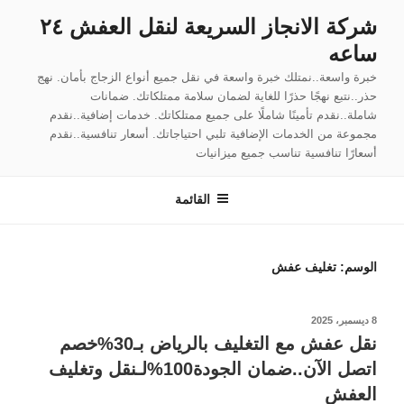
لتجاوز
شركة الانجاز السريعة لنقل العفش ٢٤
لى
ساعه
لمحتوى
خبرة واسعة..نمتلك خبرة واسعة في نقل جميع أنواع الزجاج بأمان. نهج
حذر..نتبع نهجًا حذرًا للغاية لضمان سلامة ممتلكاتك. ضمانات
شاملة..نقدم تأمينًا شاملًا على جميع ممتلكاتك. خدمات إضافية..نقدم
مجموعة من الخدمات الإضافية تلبي احتياجاتك. أسعار تنافسية..نقدم
أسعارًا تنافسية تناسب جميع ميزانيات
القائمة
الوسم:
تغليف عفش
نُشر
8 ديسمبر، 2025
في
نقل عفش مع التغليف بالرياض بـ30%خصم
اتصل الآن..ضمان الجودة100%لـنقل وتغليف
العفش