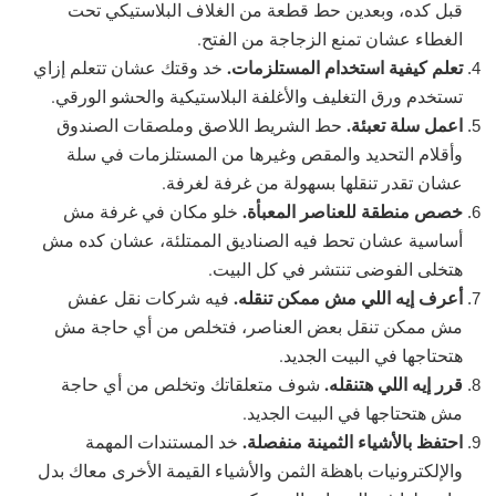
قبل كده، وبعدين حط قطعة من الغلاف البلاستيكي تحت
الغطاء عشان تمنع الزجاجة من الفتح.
تعلم كيفية استخدام المستلزمات.
خد وقتك عشان تتعلم إزاي
تستخدم ورق التغليف والأغلفة البلاستيكية والحشو الورقي.
اعمل سلة تعبئة.
حط الشريط اللاصق وملصقات الصندوق
وأقلام التحديد والمقص وغيرها من المستلزمات في سلة
عشان تقدر تنقلها بسهولة من غرفة لغرفة.
خصص منطقة للعناصر المعبأة.
خلو مكان في غرفة مش
أساسية عشان تحط فيه الصناديق الممتلئة، عشان كده مش
هتخلى الفوضى تنتشر في كل البيت.
أعرف إيه اللي مش ممكن تنقله.
فيه شركات نقل عفش
مش ممكن تنقل بعض العناصر، فتخلص من أي حاجة مش
هتحتاجها في البيت الجديد.
قرر إيه اللي هتنقله.
شوف متعلقاتك وتخلص من أي حاجة
مش هتحتاجها في البيت الجديد.
احتفظ بالأشياء الثمينة منفصلة.
خد المستندات المهمة
والإلكترونيات باهظة الثمن والأشياء القيمة الأخرى معاك بدل