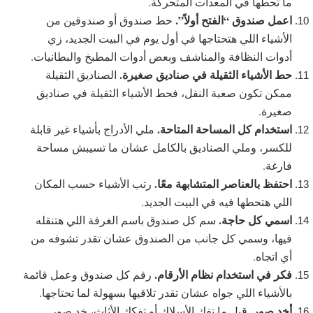
ما تحطها في المعدات المتحركة.
اعمل صندوق “الفتح أولاً”.
حط صندوق أو صندوقين من
الأشياء اللي هتحتاجها في أول يوم في البيت الجديد، زي
أدوات النظافة والمناشف وبعض أدوات المطبخ والبطانيات.
حط الأشياء الثقيلة في صناديق صغيرة.
الصناديق الثقيلة
ممكن تكون صعبة النقل، فحط الأشياء الثقيلة في صناديق
صغيرة.
استخدام كل المساحة المتاحة.
ملي الأدراج بأشياء غير قابلة
للكسر، وملي الصناديق بالكامل عشان ما تسيبش مساحة
فارغة.
احتفظ بالعناصر المتشابهة معًا.
رتب الأشياء حسب المكان
اللي هتحطها فيه في البيت الجديد.
اسمي كل حاجة.
سم كل صندوق باسم الغرفة اللي هتنقله
فيها، وسمي كل جانب من الصندوق عشان تقدر تشوفه من
أي اتجاه.
فكر في استخدام نظام الأرقام.
رقم كل صندوق وعمل قائمة
بالأشياء اللي جواه عشان تقدر تلاقيها بسهولة لما تحتاجها.
أخد صور.
قبل ما تفك الأسلاك أو تفكك الأثاث، خد صور