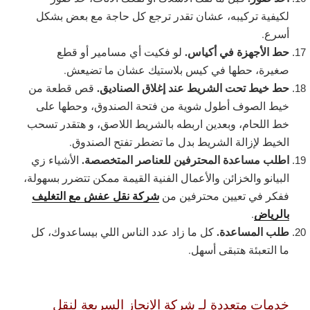
لكيفية تركيبه، عشان تقدر ترجع كل حاجة مع بعض بشكل
أسرع.
حط الأجهزة في أكياس.
لو فكيت أي مسامير أو قطع
صغيرة، حطها في كيس بلاستيك عشان ما تضيعش.
حط خيط تحت الشريط عند إغلاق الصناديق.
قص قطعة من
خيط الصوف أطول شوية من فتحة الصندوق، وحطها على
خط اللحام، وبعدين اربطه بالشريط اللاصق، و هتقدر تسحب
الخيط لإزالة الشريط بدل ما تضطر تفتح الصندوق.
اطلب مساعدة المحترفين للعناصر المتخصصة.
الأشياء زي
البيانو والخزائن والأعمال الفنية القيمة ممكن تتضرر بسهولة،
شركة نقل عفش مع التغليف
ففكر في تعيين محترفين من
بالرياض
.
طلب المساعدة.
كل ما زاد عدد الناس اللي بيساعدوك، كل
ما التعبئة هتبقى أسهل.
خدمات متعددة لـ شركة الانجاز السريعة لنقل