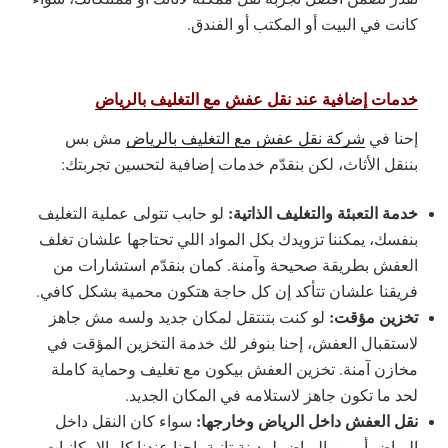
كانت في البيت أو المكتب أو الفندق.
خدمات إضافية عند نقل عفش مع التغليف بالرياض
إحنا في
شركة نقل عفش مع التغليف بالرياض
مش بس
بننقل الأثاث، لكن بنقدّم خدمات إضافية لتحسين تجربتك:
خدمة التعبئة والتغليف الذاتية:
لو حابب تتولى عملية التغليف
بنفسك، يمكننا تزويدك بكل المواد اللي تحتاجها علشان تغلف
العفش بطريقة صحيحة وآمنة. كمان بنقدّم استشارات من
فريقنا علشان تتأكد إن كل حاجة هتكون محمية بشكل كافي.
تخزين مؤقت:
لو كنت بتنتقل لمكان جديد ولسه مش جاهز
لاستقبال العفش، إحنا بنوفر لك خدمة التخزين المؤقت في
مخازن آمنة. تخزين العفش بيكون مع تغليف وحماية كاملة
لحد ما تكون جاهز لاستلامه في المكان الجديد.
نقل العفش داخل الرياض وخارجها:
سواء كان النقل داخل
الرياض أو من الرياض لمدينة تانية، احنا عندنا كل الإمكانيات