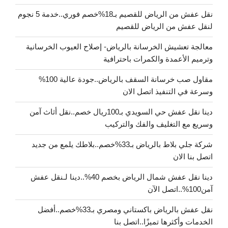
نقل عفش من الرياض للقصيم بـ18%خصم فوري..خدمة 5 نجوم
لنقل عفش من الرياض للقصيم
معالجة تعشيش الخرسانة بالرياض- إصلاح العيوب الخرسانية
وترميم الأعمدة والكمرات باحترافية
مقاول صب خرسانة السقف بالرياض..جودة عالية 100%
وسرعة في التنفيذ اتصل الان
دينا نقل عفش حي السويدي بـ100ريال خصم..نقل أثاث آمن
وسريع مع التغليف والفك والتركيب
شركة جلي بلاط بالرياض بـ33%خصم..بلاطك يلمع من جديد
اتصل بنا الان
دينا نقل عفش شمال الرياض بخصم 40%..دينا لـنقل عفش
آمن100%..اتصل الآن
نقل عفش بالرياض باكستاني ومصري بـ33%خصم..أفضل
الخدمات وأكثرها تميزًا..اتصل بنا