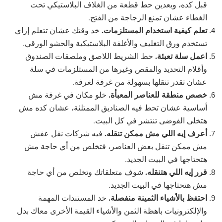
قبل كده، وبعدين حط قطعة من الغلاف البلاستيكي تحت
الغطاء عشان تمنع الزجاجة من الفتح.
تعلم كيفية استخدام المستلزمات.
خد وقتك عشان تتعلم إزاي
تستخدم ورق التغليف والأغلفة البلاستيكية والحشو الورقي.
اعمل سلة تعبئة.
حط الشريط اللاصق وملصقات الصندوق
وأقلام التحديد والمقص وغيرها من المستلزمات في سلة
عشان تقدر تنقلها بسهولة من غرفة لغرفة.
خصص منطقة للعناصر المعبأة.
خلو مكان في غرفة مش
أساسية عشان تحط فيه الصناديق الممتلئة، عشان كده مش
هتخلى الفوضى تنتشر في كل البيت.
أعرف إيه اللي مش ممكن تنقله.
فيه شركات نقل عفش
مش ممكن تنقل بعض العناصر، فتخلص من أي حاجة مش
هتحتاجها في البيت الجديد.
قرر إيه اللي هتنقله.
شوف متعلقاتك وتخلص من أي حاجة
مش هتحتاجها في البيت الجديد.
احتفظ بالأشياء الثمينة منفصلة.
خد المستندات المهمة
والإلكترونيات باهظة الثمن والأشياء القيمة الأخرى معاك بدل