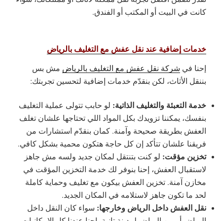
كانت في البيت أو المكتب أو الفندق.
خدمات إضافية عند نقل عفش مع التغليف بالرياض
إحنا في
شركة نقل عفش مع التغليف بالرياض
مش بس
بننقل الأثاث، لكن بنقدّم خدمات إضافية لتحسين تجربتك:
خدمة التعبئة والتغليف الذاتية:
لو حابب تتولى عملية التغليف
بنفسك، يمكننا تزويدك بكل المواد اللي تحتاجها علشان تغلف
العفش بطريقة صحيحة وآمنة. كمان بنقدّم استشارات من
فريقنا علشان تتأكد إن كل حاجة هتكون محمية بشكل كافي.
تخزين مؤقت:
لو كنت بتنتقل لمكان جديد ولسه مش جاهز
لاستقبال العفش، إحنا بنوفر لك خدمة التخزين المؤقت في
مخازن آمنة. تخزين العفش بيكون مع تغليف وحماية كاملة
لحد ما تكون جاهز لاستلامه في المكان الجديد.
نقل العفش داخل الرياض وخارجها:
سواء كان النقل داخل
الرياض أو من الرياض لمدينة تانية، احنا عندنا كل الإمكانيات