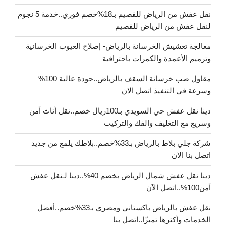
نقل عفش من الرياض للقصيم بـ18%خصم فوري..خدمة 5 نجوم
لنقل عفش من الرياض للقصيم
معالجة تعشيش الخرسانة بالرياض- إصلاح العيوب الخرسانية
وترميم الأعمدة والكمرات باحترافية
مقاول صب خرسانة السقف بالرياض..جودة عالية 100%
وسرعة في التنفيذ اتصل الان
دينا نقل عفش حي السويدي بـ100ريال خصم..نقل أثاث آمن
وسريع مع التغليف والفك والتركيب
شركة جلي بلاط بالرياض بـ33%خصم..بلاطك يلمع من جديد
اتصل بنا الان
دينا نقل عفش شمال الرياض بخصم 40%..دينا لـنقل عفش
آمن100%..اتصل الآن
نقل عفش بالرياض باكستاني ومصري بـ33%خصم..أفضل
الخدمات وأكثرها تميزًا..اتصل بنا