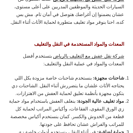
السيارات الحديثة والموظفين المدربين على أعلى مستوى،
عشان يضمنوا إن أغراضك هتوصل في أمان تام. مش بس
كده، احنا بنوفر مواد تغليف متطورة لحماية الأثاث أثناء النقل.
المعدات والمواد المستخدمة في النقل والتغليف
شركة نقل عفش مع التغليف بالرياض
بتستخدم أفضل
المعدات والمواد في عملية النقل والتغليف:
شاحنات مجهزة:
بنستخدم شاحنات خاصة مزودة بكل اللي
يحتاجه الأثاث علشان ما يتضررش أثناء النقل. الشاحنات دي
بتكون مجهزة بأنظمة تعليق لحماية العفش من الاهتزازات.
مواد تغليف عالية الجودة:
بنغلف العفش باستخدام مواد حماية
زي الورق المقوى، الفقاعات، وأكياس المراتب لحماية كل
قطعة من الخدوش والكسر. كمان بنستخدم أكياس مخصصة
للمراتب والفراش عشان تحافظ على جودتها.
حماية إضافية:
في أثناء النقل، بنستخدم أدوات خاصة زي