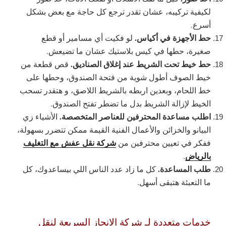
لكيفية تركيبه، عشان تقدر ترجع كل حاجة مع بعض بشكل
أسرع.
حط الأجهزة في أكياس.
لو فكيت أي مسامير أو قطع
صغيرة، حطها في كيس بلاستيك عشان ما تضيعش.
حط خيط تحت الشريط عند إغلاق الصناديق.
قص قطعة من
خيط الصوف أطول شوية من فتحة الصندوق، وحطها على
خط اللحام، وبعدين اربطه بالشريط اللاصق، و هتقدر تسحب
الخيط لإزالة الشريط بدل ما تضطر تفتح الصندوق.
اطلب مساعدة المحترفين للعناصر المتخصصة.
الأشياء زي
البيانو والخزائن والأعمال الفنية القيمة ممكن تتضرر بسهولة،
شركة نقل عفش مع التغليف
ففكر في تعيين محترفين من
بالرياض
.
طلب المساعدة.
كل ما زاد عدد الناس اللي بيساعدوك، كل
ما التعبئة هتبقى أسهل.
خدمات متعددة لـ شركة الانجاز السريعة لنقل