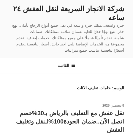
لتجاوز
شركة الانجاز السريعة لنقل العفش ٢٤
لى
ساعه
لمحتوى
خبرة واسعة..نمتلك خبرة واسعة في نقل جميع أنواع الزجاج بأمان. نهج
حذر..نتبع نهجًا حذرًا للغاية لضمان سلامة ممتلكاتك. ضمانات
شاملة..نقدم تأمينًا شاملًا على جميع ممتلكاتك. خدمات إضافية..نقدم
مجموعة من الخدمات الإضافية تلبي احتياجاتك. أسعار تنافسية..نقدم
أسعارًا تنافسية تناسب جميع ميزانيات
القائمة
الوسم:
خامات تغليف الاثاث
نُشر
8 ديسمبر، 2025
في
نقل عفش مع التغليف بالرياض بـ30%خصم
اتصل الآن..ضمان الجودة100%لـنقل وتغليف
العفش