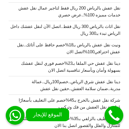
نقل عفش بالرياض 200 ريال فقط لتاجير عمال نقل عفش
خدمات مميزه 100%..عرض حصري
نقل اثاث بالرياض 300 ريال فقط..اتصل الآن لنقل عفشك داخل
الرياض تبدء بـ300 ريال
ونيت نقل عفش بالرياض بـ18%خصم حافظ على أثاثك..نقل
عفش احترافي100%اتصل الان
دينا نقل عفش حي الملقا بـ23%خصم فوري لنقل عفشك
بسهولة وأمان وبأسعار تنافسية اتصل الان
دينا نقل عفش شرق الرياض..خصم100ريال..عمالة
مدربة..ضمان سلامة العفش..حقين نقل عفش
شركة نقل عفش بالخرج بـ45%خصم على التغليف بأسعارًا
مُناسبة نقل العفش من فك وتركيب
شركة تنظيف بالزلفي بـ35%خصم حلول تنظيف متكاملة
للمنازل والفلل والقصور اتصل بنا الان