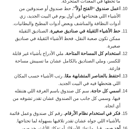
ما تحطها في المعدات المتحركة.
اعمل صندوق “الفتح أولاً”.
حط صندوق أو صندوقين من
الأشياء اللي هتحتاجها في أول يوم في البيت الجديد، زي
أدوات النظافة والمناشف وبعض أدوات المطبخ والبطانيات.
حط الأشياء الثقيلة في صناديق صغيرة.
الصناديق الثقيلة
ممكن تكون صعبة النقل، فحط الأشياء الثقيلة في صناديق
صغيرة.
استخدام كل المساحة المتاحة.
ملي الأدراج بأشياء غير قابلة
للكسر، وملي الصناديق بالكامل عشان ما تسيبش مساحة
فارغة.
احتفظ بالعناصر المتشابهة معًا.
رتب الأشياء حسب المكان
اللي هتحطها فيه في البيت الجديد.
اسمي كل حاجة.
سم كل صندوق باسم الغرفة اللي هتنقله
فيها، وسمي كل جانب من الصندوق عشان تقدر تشوفه من
أي اتجاه.
فكر في استخدام نظام الأرقام.
رقم كل صندوق وعمل قائمة
بالأشياء اللي جواه عشان تقدر تلاقيها بسهولة لما تحتاجها.
أخد صور.
قبل ما تفك الأسلاك أو تفكك الأثاث، خد صور