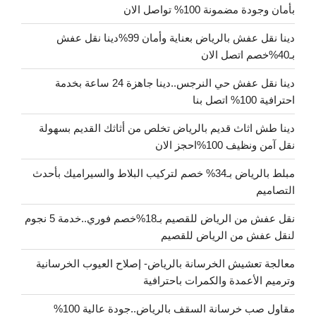
بأمان وجودة مضمونة 100% تواصل الان
دينا نقل عفش بالرياض بعناية وأمان 99%دينا نقل عفش
بـ40%خصم اتصل الان
دينا نقل عفش حي النرجس..دينا جاهزة 24 ساعة بخدمة
احترافية 100% اتصل بنا
دينا طش اثاث قديم بالرياض تخلص من أثاثك القديم بسهولة
نقل آمن ونظيف 100%احجز الان
مبلط بالرياض بـ34% خصم لتركيب البلاط والسيراميك بأحدث
التصاميم
نقل عفش من الرياض للقصيم بـ18%خصم فوري..خدمة 5 نجوم
لنقل عفش من الرياض للقصيم
معالجة تعشيش الخرسانة بالرياض- إصلاح العيوب الخرسانية
وترميم الأعمدة والكمرات باحترافية
مقاول صب خرسانة السقف بالرياض..جودة عالية 100%