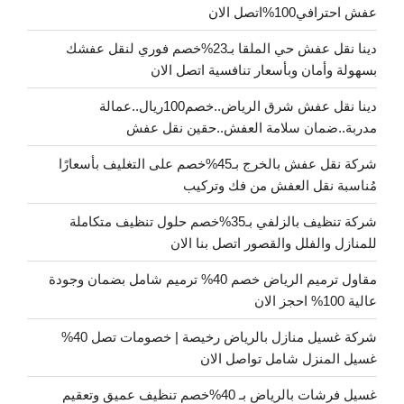
عفش احترافي100%اتصل الان
دينا نقل عفش حي الملقا بـ23%خصم فوري لنقل عفشك
بسهولة وأمان وبأسعار تنافسية اتصل الان
دينا نقل عفش شرق الرياض..خصم100ريال..عمالة
مدربة..ضمان سلامة العفش..حقين نقل عفش
شركة نقل عفش بالخرج بـ45%خصم على التغليف بأسعارًا
مُناسبة نقل العفش من فك وتركيب
شركة تنظيف بالزلفي بـ35%خصم حلول تنظيف متكاملة
للمنازل والفلل والقصور اتصل بنا الان
مقاول ترميم الرياض خصم 40% ترميم شامل بضمان وجودة
عالية 100% احجز الان
شركة غسيل منازل بالرياض رخيصة | خصومات تصل 40%
غسيل المنزل شامل تواصل الان
غسيل فرشات بالرياض بـ 40%خصم تنظيف عميق وتعقيم