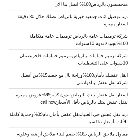
متخصصون بالرياض100% اتصل بنا الان
دينا توصيل اثاث جمعيه خيرية بالرياض نصلك خلال 30 دقيقة
اسعار مميزة
شركة ترميمات عامة بالرياض ترميمات عامة متكاملة
100%بجودة تدوم 10سنوات
شركة ترميم حمامات بالرياض..ترميم حمامات فاخربضمان
10سنوات على التشطيبات
انقل عفشك بأمان100%وراحة بال مع خصم15%من أفضل
شركة نقل عفش بالدوادمي
اسعار نقل عفش بيتك بالرياض بدون كسر99%عروض مميزة
لنقل عفش بيتك بالرياض بأقل الأسعارcall now
دينا نقل عفش حي العليا..نقل عفش بأمان تام99%وحماية كاملة
للأثاث..أسعار تنافسية
مقاول ملاحق الرياض بـ18%خصم لبناء ملاحق أرضية وعلوية