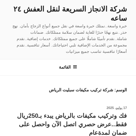
لتجاوز
شركة الانجاز السريعة لنقل العفش ٢٤
لى
ساعه
لمحتوى
خبرة واسعة..نمتلك خبرة واسعة في نقل جميع أنواع الزجاج بأمان. نهج
حذر..نتبع نهجًا حذرًا للغاية لضمان سلامة ممتلكاتك. ضمانات
شاملة..نقدم تأمينًا شاملًا على جميع ممتلكاتك. خدمات إضافية..نقدم
مجموعة من الخدمات الإضافية تلبي احتياجاتك. أسعار تنافسية..نقدم
أسعارًا تنافسية تناسب جميع ميزانيات
القائمة
الوسم:
شركة تركيب مكيفات سبليت الرياض
نُشر
17 يوليو، 2025
في
فك وتركيب مكيفات بالرياض يبدء بـ250ريال
فقط..عرض حصري اتصل الآن واحصل على
ضمان لمدةعام