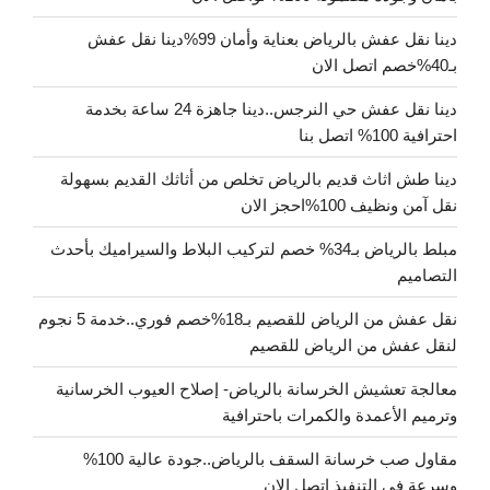
دينا نقل عفش بالرياض بعناية وأمان 99%دينا نقل عفش
بـ40%خصم اتصل الان
دينا نقل عفش حي النرجس..دينا جاهزة 24 ساعة بخدمة
احترافية 100% اتصل بنا
دينا طش اثاث قديم بالرياض تخلص من أثاثك القديم بسهولة
نقل آمن ونظيف 100%احجز الان
مبلط بالرياض بـ34% خصم لتركيب البلاط والسيراميك بأحدث
التصاميم
نقل عفش من الرياض للقصيم بـ18%خصم فوري..خدمة 5 نجوم
لنقل عفش من الرياض للقصيم
معالجة تعشيش الخرسانة بالرياض- إصلاح العيوب الخرسانية
وترميم الأعمدة والكمرات باحترافية
مقاول صب خرسانة السقف بالرياض..جودة عالية 100%
وسرعة في التنفيذ اتصل الان