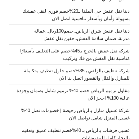
دينا نقل عفش حي الملقا بـ23%خصم فوري لنقل عفشك
بسهولة وأمان وبأسعار تنافسية اتصل الان
دينا نقل عفش شرق الرياض..خصم100ريال..عمالة
مدربة..ضمان سلامة العفش..حقين نقل عفش
شركة نقل عفش بالخرج بـ45%خصم على التغليف بأسعارًا
مُناسبة نقل العفش من فك وتركيب
شركة تنظيف بالزلفي بـ35%خصم حلول تنظيف متكاملة
للمنازل والفلل والقصور اتصل بنا الان
مقاول ترميم الرياض خصم 40% ترميم شامل بضمان وجودة
عالية 100% احجز الان
شركة غسيل منازل بالرياض رخيصة | خصومات تصل 40%
غسيل المنزل شامل تواصل الان
غسيل فرشات بالرياض بـ 40%خصم تنظيف عميق وتعقيم
بالبخار كامل للمفروشات