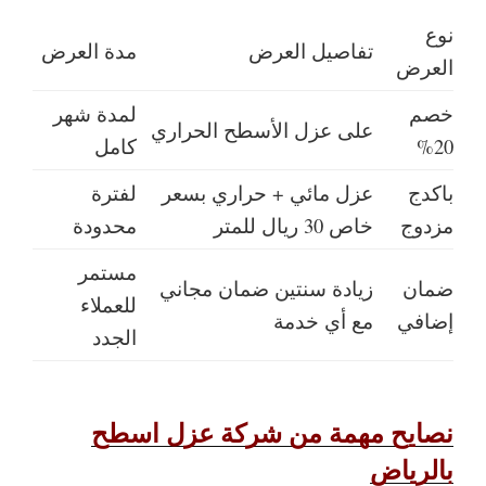
نوع
تفاصيل العرض
مدة العرض
العرض
خصم
لمدة شهر
على عزل الأسطح الحراري
20%
كامل
باكدج
عزل مائي + حراري بسعر
لفترة
مزدوج
خاص 30 ريال للمتر
محدودة
مستمر
ضمان
زيادة سنتين ضمان مجاني
للعملاء
إضافي
مع أي خدمة
الجدد
نصايح مهمة من شركة عزل اسطح
بالرياض