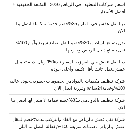
اسعار شركات التنظيف في الرياض 2026 | التكلفة الحقيقية +
أفضل الأسعار
دينا نقل عفش حي الملز بـ35%خصم خدمة متكاملة اتصل بنا
الان
نقل بضائع الرياض بـ30%خصم لنقل بضائع سريع وآمن 100%
نقل بضائع داخل الرياض وخارجها
دينا نقل عفش حي العزيزية..اسعار تبدء350 ريال..دينه تحميل
عفش..نقل أثاثك بأقل تكلفة وأعلى جودة
شركة تنظيف مكيفات بالدوادمي..خصومات حصرية..جودة عالية
100%وخدمة24ساعة وفورية اتصل الان
شركة تنظيف بالدوادمي بـ33%خصم نظافة لا مثيل لها اتصل بنا
الان
شركة نقل عفش بالرياض مع الفك والتركيب..35%خصم لـنقل
عفش بالرياض..خدمات سريعة 100%وفعالة..اتصل بنا الـأن