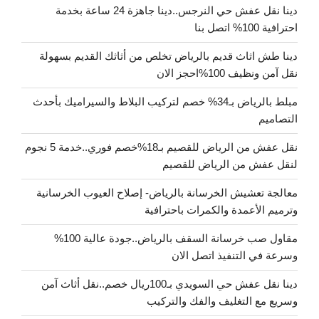
دينا نقل عفش حي النرجس..دينا جاهزة 24 ساعة بخدمة
احترافية 100% اتصل بنا
دينا طش اثاث قديم بالرياض تخلص من أثاثك القديم بسهولة
نقل آمن ونظيف 100%احجز الان
مبلط بالرياض بـ34% خصم لتركيب البلاط والسيراميك بأحدث
التصاميم
نقل عفش من الرياض للقصيم بـ18%خصم فوري..خدمة 5 نجوم
لنقل عفش من الرياض للقصيم
معالجة تعشيش الخرسانة بالرياض- إصلاح العيوب الخرسانية
وترميم الأعمدة والكمرات باحترافية
مقاول صب خرسانة السقف بالرياض..جودة عالية 100%
وسرعة في التنفيذ اتصل الان
دينا نقل عفش حي السويدي بـ100ريال خصم..نقل أثاث آمن
وسريع مع التغليف والفك والتركيب