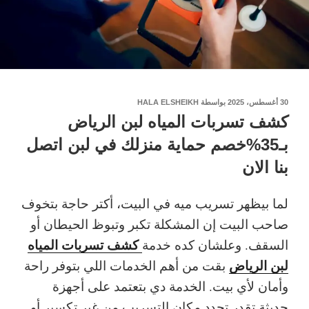
نُشر
30 أغسطس، 2025
بواسطة
HALA ELSHEIKH
في
كشف تسربات المياه لبن الرياض
بـ35%خصم حماية منزلك في لبن اتصل
بنا الان
لما بيظهر تسريب ميه في البيت، أكتر حاجة بتخوف
صاحب البيت إن المشكلة تكبر وتبوظ الحيطان أو
كشف تسربات المياه
السقف. وعلشان كده خدمة
لبن الرياض
بقت من أهم الخدمات اللي بتوفر راحة
وأمان لأي بيت. الخدمة دي بتعتمد على أجهزة
حديثة تقدر تحدد مكان التسريب من غير تكسير أو