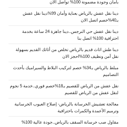
بأمان وجودة مضمونة 100% تواصل الان
دينا نقل عفش بالرياض بعناية وأمان 99%دينا نقل عفش
بـ40%خصم اتصل الان
دينا نقل عفش حي النرجس..دينا جاهزة 24 ساعة بخدمة
احترافية 100% اتصل بنا
دينا طش اثاث قديم بالرياض تخلص من أثاثك القديم بسهولة
نقل آمن ونظيف 100%احجز الان
مبلط بالرياض بـ34% خصم لتركيب البلاط والسيراميك بأحدث
التصاميم
نقل عفش من الرياض للقصيم بـ18%خصم فوري..خدمة 5 نجوم
لنقل عفش من الرياض للقصيم
معالجة تعشيش الخرسانة بالرياض- إصلاح العيوب الخرسانية
وترميم الأعمدة والكمرات باحترافية
مقاول صب خرسانة السقف بالرياض..جودة عالية 100%