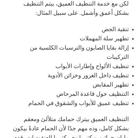
لكن مع خدمة التنظيف العميق، بيتم التنظيف
بشكل أعمق وأشمل. على سبيل المثال:
تنقية الجص
تطهير سلة المهملات
إزالة بقايا الصابون والترسبات الكلسية من
التركيبات
تنظيف الألواح وإطارات الأبواب
تنظيف داخل الغرور وخزائن الأدوية
تطهير المقابض
التنظيف حول قاعدة المرحاض
تنظيف عميق للأبواب والشقوق في الحمام
التنظيف العميق بيترك حمامك متلألئ ومعقم
بشكل كامل، وده مهم جدًا لأن الحمام عادةً بيكون
مليان جراثيم وبكتيريا زي بكتيريا العنقوديات، قدم