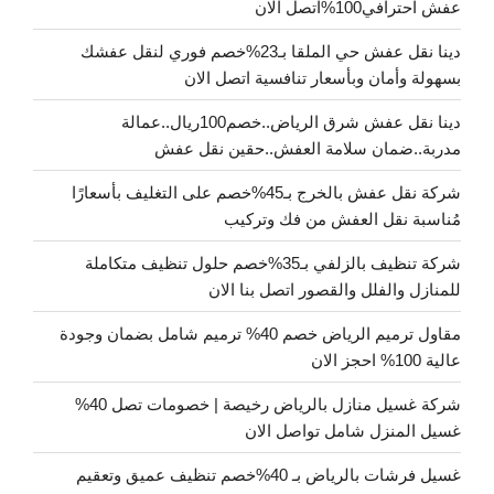
عفش احترافي100%اتصل الان
دينا نقل عفش حي الملقا بـ23%خصم فوري لنقل عفشك
بسهولة وأمان وبأسعار تنافسية اتصل الان
دينا نقل عفش شرق الرياض..خصم100ريال..عمالة
مدربة..ضمان سلامة العفش..حقين نقل عفش
شركة نقل عفش بالخرج بـ45%خصم على التغليف بأسعارًا
مُناسبة نقل العفش من فك وتركيب
شركة تنظيف بالزلفي بـ35%خصم حلول تنظيف متكاملة
للمنازل والفلل والقصور اتصل بنا الان
مقاول ترميم الرياض خصم 40% ترميم شامل بضمان وجودة
عالية 100% احجز الان
شركة غسيل منازل بالرياض رخيصة | خصومات تصل 40%
غسيل المنزل شامل تواصل الان
غسيل فرشات بالرياض بـ 40%خصم تنظيف عميق وتعقيم