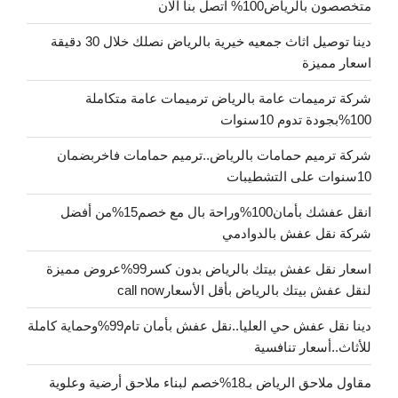
متخصصون بالرياض100% اتصل بنا الان
دينا توصيل اثاث جمعيه خيرية بالرياض نصلك خلال 30 دقيقة
اسعار مميزة
شركة ترميمات عامة بالرياض ترميمات عامة متكاملة
100%بجودة تدوم 10سنوات
شركة ترميم حمامات بالرياض..ترميم حمامات فاخربضمان
10سنوات على التشطيبات
انقل عفشك بأمان100%وراحة بال مع خصم15%من أفضل
شركة نقل عفش بالدوادمي
اسعار نقل عفش بيتك بالرياض بدون كسر99%عروض مميزة
لنقل عفش بيتك بالرياض بأقل الأسعارcall now
دينا نقل عفش حي العليا..نقل عفش بأمان تام99%وحماية كاملة
للأثاث..أسعار تنافسية
مقاول ملاحق الرياض بـ18%خصم لبناء ملاحق أرضية وعلوية