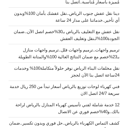
مُميزة بأسعار مُناسبة..اتصل بنا
دينا نقل عفش جنوب الرياض..نقل عفشك بأمان 100%وبدون
أي تأخير..خدماتنا على مدار 24 ساعة
نقل عفش مع التغليف بالرياض بـ30%خصم اتصل الآن..ضمان
الجودة100%لـنقل وتغليف العفش
ترميم واجهات..ترميم واجهات فلل..ترميم واجهات منازل
بـ23%خصم مع ضمان النتائج العالية 100%والمتانة الطويلة
نقل مخلفات البناء الرياض نوفر حلولاً متكاملة100% وخدمات
24ساعة اتصل بنا الآن لحجز
فني كهرباء لوحات توزيع بالرياض أسعار تبدأ من 250 ريال خدمة
سريعة 24/7 اتصل الان
12 خدمة شاملة لفني تأسيس كهرباء المنازل بالرياض لراحة
بالك..و40%خصم فوري عن الاتصال
كشف التماس الكهرباء بالرياض..حل فوري وبدون تكسير..ضمان