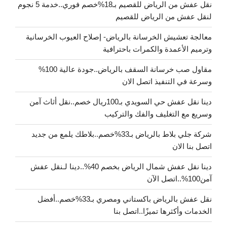
نقل عفش من الرياض للقصيم بـ18%خصم فوري..خدمة 5 نجوم
لنقل عفش من الرياض للقصيم
معالجة تعشيش الخرسانة بالرياض- إصلاح العيوب الخرسانية
وترميم الأعمدة والكمرات باحترافية
مقاول صب خرسانة السقف بالرياض..جودة عالية 100%
وسرعة في التنفيذ اتصل الان
دينا نقل عفش حي السويدي بـ100ريال خصم..نقل أثاث آمن
وسريع مع التغليف والفك والتركيب
شركة جلي بلاط بالرياض بـ33%خصم..بلاطك يلمع من جديد
اتصل بنا الان
دينا نقل عفش شمال الرياض بخصم 40%..دينا لـنقل عفش
آمن100%..اتصل الآن
نقل عفش بالرياض باكستاني ومصري بـ33%خصم..أفضل
الخدمات وأكثرها تميزًا..اتصل بنا