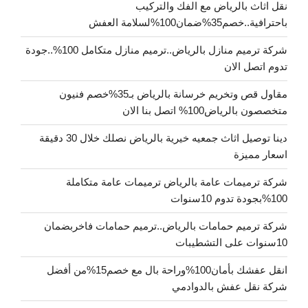
نقل اثاث بالرياض مع الفك والتركيب
باحترافية..خصم35%ضمان100%لسلامة العفش
شركة ترميم منازل بالرياض..ترميم منازل متكامل 100%..جودة
تدوم اتصل الان
مقاول قص وتخريم خرسانة بالرياض بـ35%خصم فنيون
متخصصون بالرياض100% اتصل بنا الان
دينا توصيل اثاث جمعيه خيرية بالرياض نصلك خلال 30 دقيقة
اسعار مميزة
شركة ترميمات عامة بالرياض ترميمات عامة متكاملة
100%بجودة تدوم 10سنوات
شركة ترميم حمامات بالرياض..ترميم حمامات فاخربضمان
10سنوات على التشطيبات
انقل عفشك بأمان100%وراحة بال مع خصم15%من أفضل
شركة نقل عفش بالدوادمي