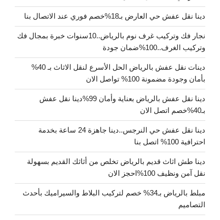
دينا نقل عفش حي العارض بـ18%خصم فوري عند الاتصال بنا
نجار فك وتركيب غرف نوم بالرياض..10سنوات خبرة بمجال فك
وتركيب الغرف..100%ضمان جودة
دينات نقل عفش بالرياض الحل الأسرع لنقل الاثاث بـ 40%
بأمان وجودة مضمونة 100% تواصل الان
دينا نقل عفش بالرياض بعناية وأمان 99%دينا نقل عفش
بـ40%خصم اتصل الان
دينا نقل عفش حي النرجس..دينا جاهزة 24 ساعة بخدمة
احترافية 100% اتصل بنا
دينا طش اثاث قديم بالرياض تخلص من أثاثك القديم بسهولة
نقل آمن ونظيف 100%احجز الان
مبلط بالرياض بـ34% خصم لتركيب البلاط والسيراميك بأحدث
التصاميم