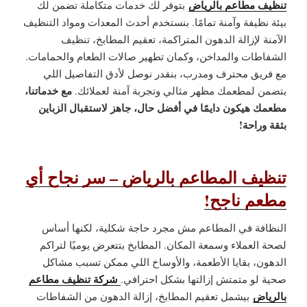
تنظيف مطاعم بالرياض
بتوفر لك خدمات متكاملة تضمن لك
بيئة نظيفة وآمنة تمامًا. بنستخدم أحدث المعدات ومواد التنظيف
الآمنة لإزالة الدهون المتراكمة، تعقيم المطابخ، تنظيف
الشفاطات والمداخن، وكمان تطهير صالات الطعام والحمامات.
مع فريق محترف ومدرب، بنقدر نوصل لأدق التفاصيل اللي
مع خدماتنا،
بتضمن لمطعمك مظهر مثالي وتجربة آمنة لعملائك.
مطعمك هيكون دايمًا في أفضل حال، جاهز لاستقبال الزباين
بثقة وراحة!
تنظيف المطاعم بالرياض – سر نجاح أي
مطعم ناجح!
النظافة في المطاعم مش مجرد حاجة شكلية، لكنها أساس
لصحة العملاء وسمعة المكان. المطابخ بتتعرض يوميًا لتراكم
الدهون، بقايا الأطعمة، والأوساخ اللي ممكن تسبب مشاكل
شركة تنظيف مطاعم
صحية لو متمتش إزالتها بشكل احترافي.
بالرياض
بيشمل تعقيم المطابخ، إزالة الدهون من الشفاطات