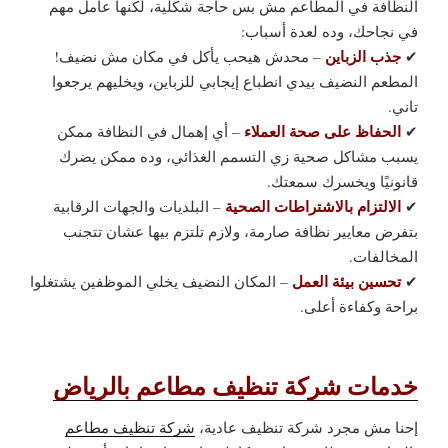
النظافة في المطاعم مش بس حاجة شكلية، لكنها عامل مهم
في نجاحك، وده لعدة أسباب:
جذب الزباين
✔
– محدش هيحب يأكل في مكان مش نضيف!
المطعم النضيف بيدي انطباع إيجابي للزباين، ويخليهم يرجعوا
تاني.
الحفاظ على صحة العملاء
✔
– أي إهمال في النظافة ممكن
يسبب مشاكل صحية زي التسمم الغذائي، وده ممكن يضرك
قانونيًا ويخسرك سمعتك.
الالتزام بالاشتراطات الصحية
✔
– البلديات والجهات الرقابية
بتفرض معايير نظافة صارمة، ولازم تلتزم بيها عشان تتجنب
المخالفات.
تحسين بيئة العمل
✔
– المكان النضيف يخلي الموظفين يشتغلوا
براحة وكفاءة أعلى.
خدمات شركة تنظيف مطاعم بالرياض
إحنا مش مجرد شركة تنظيف عادية،
شركة تنظيف مطاعم