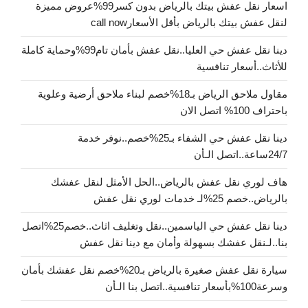
اسعار نقل عفش بيتك بالرياض بدون كسر99%عروض مميزة
لنقل عفش بيتك بالرياض بأقل الأسعارcall now
دينا نقل عفش حي العليا..نقل عفش بأمان تام99%وحماية كاملة
للأثاث..أسعار تنافسية
مقاول ملاحق الرياض بـ18%خصم لبناء ملاحق أرضية وعلوية
باحتراف 100% اتصل الان
دينا نقل عفش حي الشفاء بـ25%خصم..نوفر خدمة
24/7ساعة..اتصل الـأن
هاف لوري نقل عفش بالرياض..الحل الأمثل لنقل عفشك
بالرياض..خصم 25%لـ خدمات لوري نقل عفش
دينا نقل عفش حي الياسمين..نقل وتغليف اثاث..خصم25%اتصل
بنا..لـنقل عفشك بسهولة وأمان مع دينا نقل عفش
سيارة نقل عفش صغيرة بالرياض بـ20%خصم نقل عفشك بأمان
وسرعة100%بأسعار تنافسية..اتصل بنا الـأن