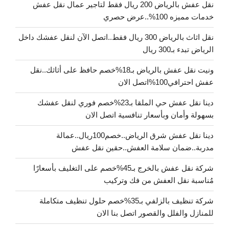
نقل عفش بالرياض 200 ريال فقط لتاجير عمال نقل عفش
خدمات مميزه 100%..عرض حصري
نقل اثاث بالرياض 300 ريال فقط..اتصل الآن لنقل عفشك داخل
الرياض تبدء بـ300 ريال
ونيت نقل عفش بالرياض بـ18%خصم حافظ على أثاثك..نقل
عفش احترافي100%اتصل الان
دينا نقل عفش حي الملقا بـ23%خصم فوري لنقل عفشك
بسهولة وأمان وبأسعار تنافسية اتصل الان
دينا نقل عفش شرق الرياض..خصم100ريال..عمالة
مدربة..ضمان سلامة العفش..حقين نقل عفش
شركة نقل عفش بالخرج بـ45%خصم على التغليف بأسعارًا
مُناسبة نقل العفش من فك وتركيب
شركة تنظيف بالزلفي بـ35%خصم حلول تنظيف متكاملة
للمنازل والفلل والقصور اتصل بنا الان