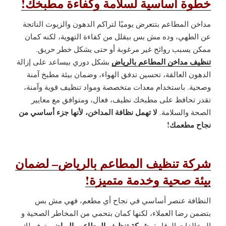
خطوة أساسية لسلامة وكفاءة مطبخك!
مداخن المطاعم بتتعرض يوميًا لتراكم الدهون والزيوت الناتجة
عن الطهي، وده مش بس بيقلل من كفاءة التهوية، لكنه كمان
ممكن يسبب روائح غير مرغوبة أو حتى يشكل خطر حريق.
تنظيف مداخن المطاعم بالرياض
بشكل دوري بيساعد على إزالة
الدهون العالقة، تحسين تدفق الهواء، وضمان بيئة مطبخ آمنة
وصحية. باستخدام معدات متخصصة ومواد تنظيف قوية وآمنة،
تقدر تحافظ على مطبخك نظيف، فعال، ومتوافق مع معايير
لا تهمل نظافة المداخن، لأنها جزء أساسي من
الصحة والسلامة.
نجاح مطعمك!
شركة تنظيف المطاعم بالرياض– لضمان
بيئة صحية وخدمة متميزة!
النظافة عنصر أساسي في نجاح أي مطعم، فهي مش بس
بتضمن رضا العملاء، لكنها كمان بتحمي من المخاطر الصحية و
شركة تنظيف المطاعم بالرياض
المخالفات الرقابية.
بتوفر لك