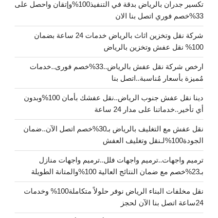
تكسير جدران بالرياض بدقة في التنفيذ100%وإتقان واحصل على
33%خصم فوري اتصل بنا الان
شركة نقل وتخزين اثاث بالرياض خدمات 24 ساعة بضمان
100% نقل عفش وتخزين بالرياض
ارخص شركة نقل عفش بالرياض..33%خصم فورى..خدمات
مُميزة بأسعار مُناسبة..اتصل بنا
دينا نقل عفش جنوب الرياض..نقل عفشك بأمان 100%وبدون
أي تأخير..خدماتنا على مدار 24 ساعة
نقل عفش مع التغليف بالرياض بـ30%خصم اتصل الآن..ضمان
الجودة100%لـنقل وتغليف العفش
ترميم واجهات..ترميم واجهات فلل..ترميم واجهات منازل
بـ23%خصم مع ضمان النتائج العالية 100%والمتانة الطويلة
نقل مخلفات البناء الرياض نوفر حلولاً متكاملة100% وخدمات
24ساعة اتصل بنا الآن لحجز