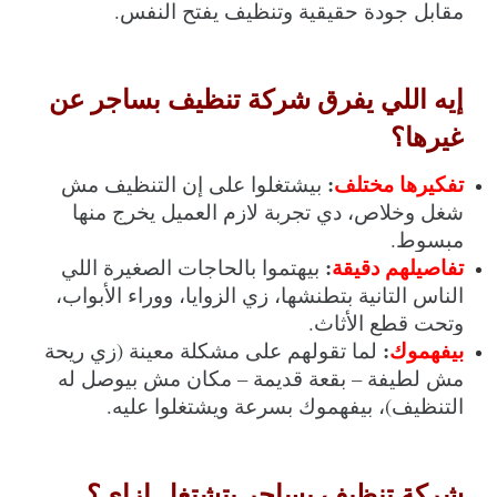
مقابل جودة حقيقية وتنظيف يفتح النفس.
إيه اللي يفرق شركة تنظيف بساجر عن 
غيرها؟
تفكيرها مختلف
:
 بيشتغلوا على إن التنظيف مش 
شغل وخلاص، دي تجربة لازم العميل يخرج منها 
مبسوط.
تفاصيلهم دقيقة
:
 بيهتموا بالحاجات الصغيرة اللي 
الناس التانية بتطنشها، زي الزوايا، ووراء الأبواب، 
وتحت قطع الأثاث.
بيفهموك
:
 لما تقولهم على مشكلة معينة (زي ريحة 
مش لطيفة – بقعة قديمة – مكان مش بيوصل له 
التنظيف)، بيفهموك بسرعة ويشتغلوا عليه.
شركة تنظيف بساجر بتشتغل إزاي؟