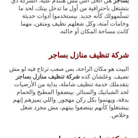
بساجر
 هي الحل اللي مش هتندم عليه. الشركة دي 
بتشتغل باحترافية من أول ما تدخل بيتك، لحد ما 
تسلّمهولك كأنه جديد. بيستخدموا أدوات حديثة 
وخامات آمنة، وكل شغلهم نظيف ومتقن، مهما 
كانت مساحة المكان أو حالته.
شركة تنظيف منازل بساجر
البيت هو مكان الراحة، بس صعب ترتاح فيه لو مش 
شركة تنظيف منازل بساجر
نضيف. وعلشان كده 
بتقدملك خدمة تنظيف شاملة، بداية من الأرضيات 
لحد الشبابيك والستائر. بينضفوا المطبخ والحمام 
بدقة، ويهتموا بكل ركن مهجور. واللي يميزهم إنهم 
بيشتغلوا كأنهم بينضفوا بيتهم، مش مجرد شغل 
وخلاص.