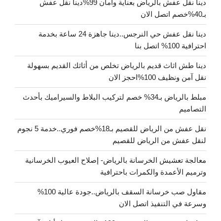
دينا نقل عفش بالرياض بعناية وأمان 99%دينا نقل عفش
بـ40%خصم اتصل الان
دينا نقل عفش حي النرجس..دينا جاهزة 24 ساعة بخدمة
احترافية 100% اتصل بنا
دينا طش اثاث قديم بالرياض تخلص من أثاثك القديم بسهولة
نقل آمن ونظيف 100%احجز الان
مبلط بالرياض بـ34% خصم لتركيب البلاط والسيراميك بأحدث
التصاميم
نقل عفش من الرياض للقصيم بـ18%خصم فوري..خدمة 5 نجوم
لنقل عفش من الرياض للقصيم
معالجة تعشيش الخرسانة بالرياض- إصلاح العيوب الخرسانية
وترميم الأعمدة والكمرات باحترافية
مقاول صب خرسانة السقف بالرياض..جودة عالية 100%
وسرعة في التنفيذ اتصل الان