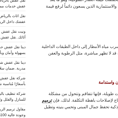
 والاستثمارية الذين يسعون دائماً لرفع قيمة
عفش خدمات مميزه 100%..عرض
عفشك داخل الرياض تبد
أثاثك..نقل عفش احترافي00
ب مياه الأمطار إلى داخل الطبقات الداخلية
قد لا تظهر مباشرة، مثل الرطوبة والعفن
بسهولة وأمان وبأ
مدربة..ضمان سل
 واستدامة
بأسعارًا مُناسبة
ت طويلة، فإنها تتفاقم وتتحول من مشكلة
ترميم
اج لإصلاحات باهظة التكلفة. لذلك، فإن
للمنازل والفلل وا
ذكية تحفظ جمال المبنى وتحمي بنيته وتطيل
وجودة عالية 100% احجز الان