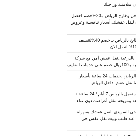
دينا نقل عفش داخل وخارج الرياض بـ30%خصم احصل
لنقل عفشك..أسعار تنافسية وعروض
شركة تنظيف مطابخ بالرياض بـ خصم 40%لتنظيف
الدرعية..نقل عفش آمن مع شركة
ت التغليف
نقل عفش داخل الرياض..خدمات 24 ساعة بأسعار
دينا تشيل اثاث مستعمل بالرياض 7 أيام / 24 ساعة +
ة ومريحة لنقل أغراضك دون عناء
ي السويدي..لنقل عفشك بسهولة
15%خصم عند طلب ونيت نقل عفش حي