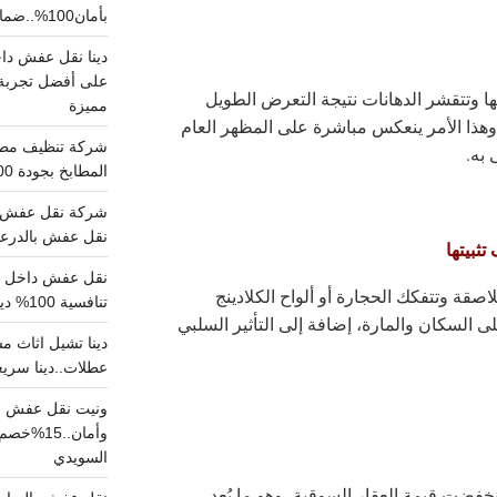
بأمان100%..ضمان سلامتك وراحتك
على أفضل تجربة 
ا وتتقشر الدهانات نتيجة التعرض الطويل
مميزة
وهذا الأمر ينعكس مباشرة على المظهر العام
 به.
المطابخ بجودة 100% اتصل الان
شركة نقل عفش ب
نقل عفش بالدرعية بـ100ريال خصم على خدما
ثبيتها
صقة وتتفكك الحجارة أو ألواح الكلادينج
تنافسية 100% دينا نقل عفش داخل الرياض
 السكان والمارة، إضافة إلى التأثير السلبي
عطلات..دينا سريع
ونيت نقل عفش ح
وأمان..
السويدي
خفضت قيمة العقار السوقية، وهو ما يُعد