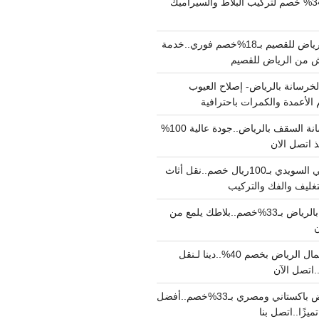
مبلط بالرياض بـ34% خصم لتركيب البلاط والسيراميك
نقل عفش من الرياض للقصيم بـ18%خصم فوري..خدمة
خرسانة بالرياض- إصلاح العيوب
 الأعمدة والكمرات باحترافية
مقاول صب خرسانة السقف بالرياض..جودة عالية 100%
 اتصل الان
دينا نقل عفش حي السويدي بـ100ريال خصم..نقل أثاث
غليف والفك والتركيب
شركة جلي بلاط بالرياض بـ33%خصم..بلاطك يلمع من
ن
دينا نقل عفش شمال الرياض بخصم 40%..دينا لـنقل
نقل عفش بالرياض باكستاني ومصري بـ33%خصم..أفضل
يزًا..اتصل بنا