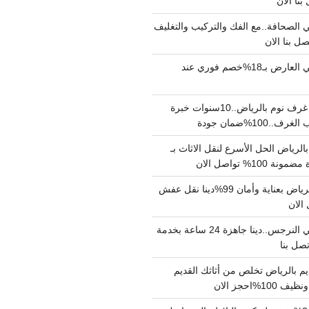
الصحافة..مع الفك والتركيب والتغليف
دينا نقل عفش حي العارض بـ18%خصم فوري عند
نجار فك وتركيب غرف نوم بالرياض..10سنوات خبرة
100%ضمان جودة
لرياض الحل الأسرع لنقل الاثاث بـ
دينا نقل عفش بالرياض بعناية وأمان 99%دينا نقل عفش
دينا نقل عفش حي النرجس..دينا جاهزة 24 ساعة بخدمة
م بالرياض تخلص من أثاثك القديم
%احجز الان