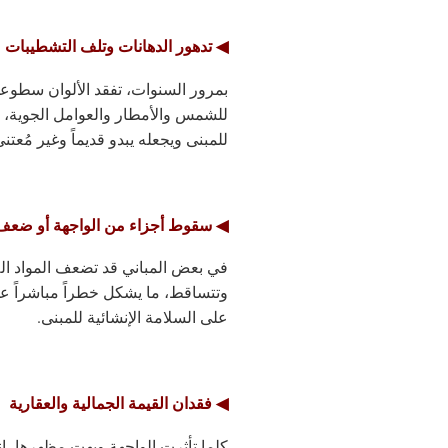
◀ تدهور الدهانات وتلف التشطيبات
بمرور السنوات، تفقد الألوان سطوعه
للشمس والأمطار والعوامل الجوية، 
للمبنى ويجعله يبدو قديماً وغير مُعتنى
◀ سقوط أجزاء من الواجهة أو ضعف ت
في بعض المباني قد تضعف المواد اللا
وتتساقط، ما يشكل خطراً مباشراً على
على السلامة الإنشائية للمبنى.
◀ فقدان القيمة الجمالية والعقارية
كلما تأثرت الواجهة وبهت مظهرها، ان