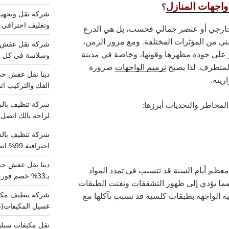
 واجهات المنازل
؟
وتغليف احترافي 
ف خارجي أو عنصر جمالي فحسب، بل هي الدرع
مبنى من المؤثرات المختلفة. ومع مرور الزمن،
 على جودة مظهرها وقوتها، وخاصة في مدينة
وسلاسة في كل خط
لمتطرف. لذا يصبح
ترميم الواجهات
ضرورة
ريته.
الفك والتركيب اتص
المخاطر والتحديات أبرزها:
لراحة بالك اتصل ب
احترافية 99% اتصل بنا الان
دينا نقل عفش ح
 معظم أيام السنة قد تتسبب في تمدد المواد
بـ33% خصم فوري
مما يؤدي إلى ظهور التشققات وتفتت الطبقات
ة الواجهة بطبقات كلسية قد تسبب تآكلها مع
غسيل المكيفات(