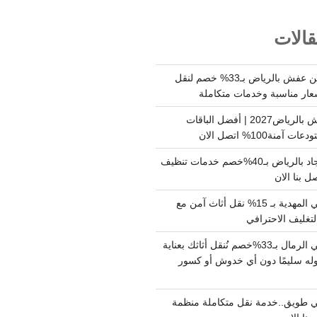
الات
شركة نقل وتخزين عفش بالرياض بـ33% خصم لنقل
عار مناسبة وخدمات متكاملة
أسعار تخزين عفش بالرياض2027 | أفضل الباقات
ة100% اتصل الان
شركة تنظيف سجاد بالرياض بـ40%خصم خدمات تنظيف
 بنا الان
دينا نقل عفش حي المهدية بـ 15% نقل أثاث آمن مع
لتغليف الاحترافي
دينا نقل عفش حي الرمال بـ33%خصم نُنقل أثاثك بعناية
له سليمًا دون أي خدوش أو كسور
 طويق..خدمة نقل متكاملة منظمة