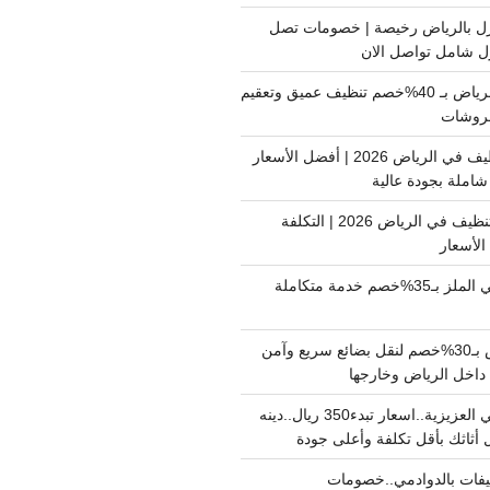
ل بالرياض رخيصة | خصومات تصل
غسيل فرشات بالرياض بـ 40%خصم تنظيف عميق وتعقيم
فروشات
ارخص شركة تنظيف في الرياض 2026 | أفضل الأسعار
املة بجودة عالية
اسعار شركات التنظيف في الرياض 2026 | التكلفة
الأسعار
دينا نقل عفش حي الملز بـ35%خصم خدمة متكاملة
نقل بضائع الرياض بـ30%خصم لنقل بضائع سريع وآمن
دينا نقل عفش حي العزيزية..اسعار تبدء350 ريال..دينه
أثاثك بأقل تكلفة وأعلى جودة
فات بالدوادمي..خصومات