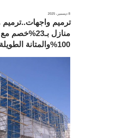
نُشر
8 ديسمبر، 2025
في
ترميم واجهات..ترميم 
منازل بـ23%خصم
100%والمتانة الطويلة