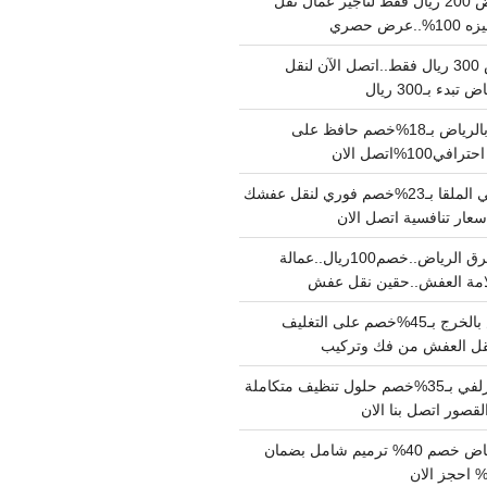
نقل عفش بالرياض 200 ريال فقط لتاجير عمال نقل
 حصري
نقل اثاث بالرياض 300 ريال فقط..اتصل الآن لنقل
ء بـ300 ريال
ونيت نقل عفش بالرياض بـ18%خصم حافظ على
1%اتصل الان
دينا نقل عفش حي الملقا بـ23%خصم فوري لنقل عفشك
سعار تنافسية اتصل الان
دينا نقل عفش شرق الرياض..خصم100ريال..عمالة
امة العفش..حقين نقل عفش
شركة نقل عفش بالخرج بـ45%خصم على التغليف
 نقل العفش من فك وتركيب
شركة تنظيف بالزلفي بـ35%خصم حلول تنظيف متكاملة
لقصور اتصل بنا الان
مقاول ترميم الرياض خصم 40% ترميم شامل بضمان