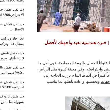
وآمنة 100%اتصل بنا الان
دينا نقل عفش حي 
الاحترافي99% اتصل بنا الان
الاتصال بنا
| خبرة هندسية تعيد واجهتك لأفضل
بمجال فك وتركيب الغرف..
دينات نقل عفش با
40% بأمان وجودة مضمونة 100% تواصل الان
 عنواناً للجمال والهوية المعمارية، فهي أول ما
نى واحترافيته. وفي مدينة كبيرة مثل
الرياض
،
بـ40%خصم اتصل الان
عاً كبيراً في أنماط البناء، برزت الحاجة إلى
اجهات
وتحسينها وإعادة تأهيلها بما يناسب
احترافية 100% اتصل بنا
دينا طش اثاث قدي
بسهولة نقل آمن ونظيف 100