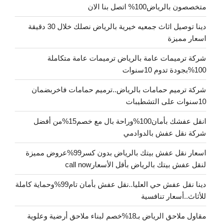
متخصصون بالرياض100% اتصل بنا الان
دينا توصيل اثاث جمعيه خيرية بالرياض نصلك خلال 30 دقيقة
اسعار مميزة
شركة ترميمات عامة بالرياض ترميمات عامة متكاملة
100%بجودة تدوم 10سنوات
شركة ترميم حمامات بالرياض..ترميم حمامات فاخربضمان
10سنوات على التشطيبات
انقل عفشك بأمان100%وراحة بال مع خصم15%من أفضل
شركة نقل عفش بالدوادمي
اسعار نقل عفش بيتك بالرياض بدون كسر99%عروض مميزة
لنقل عفش بيتك بالرياض بأقل الأسعارcall now
دينا نقل عفش حي العليا..نقل عفش بأمان تام99%وحماية كاملة
للأثاث..أسعار تنافسية
مقاول ملاحق الرياض بـ18%خصم لبناء ملاحق أرضية وعلوية