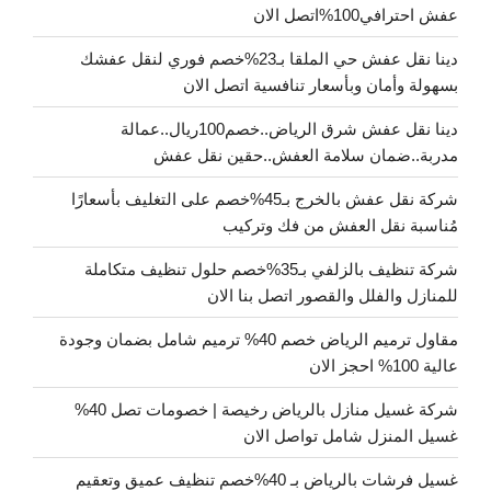
عفش احترافي100%اتصل الان
دينا نقل عفش حي الملقا بـ23%خصم فوري لنقل عفشك
بسهولة وأمان وبأسعار تنافسية اتصل الان
دينا نقل عفش شرق الرياض..خصم100ريال..عمالة
مدربة..ضمان سلامة العفش..حقين نقل عفش
شركة نقل عفش بالخرج بـ45%خصم على التغليف بأسعارًا
مُناسبة نقل العفش من فك وتركيب
شركة تنظيف بالزلفي بـ35%خصم حلول تنظيف متكاملة
للمنازل والفلل والقصور اتصل بنا الان
مقاول ترميم الرياض خصم 40% ترميم شامل بضمان وجودة
عالية 100% احجز الان
شركة غسيل منازل بالرياض رخيصة | خصومات تصل 40%
غسيل المنزل شامل تواصل الان
غسيل فرشات بالرياض بـ 40%خصم تنظيف عميق وتعقيم