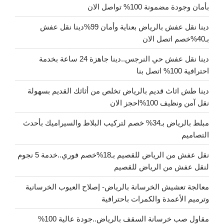
بأمان وجودة مضمونة 100% تواصل الان
دينا نقل عفش بالرياض بعناية وأمان 99%دينا نقل عفش
بـ40%خصم اتصل الان
دينا نقل عفش حي النرجس..دينا جاهزة 24 ساعة بخدمة
احترافية 100% اتصل بنا
دينا طش اثاث قديم بالرياض تخلص من أثاثك القديم بسهولة
نقل آمن ونظيف 100%احجز الان
مبلط بالرياض بـ34% خصم لتركيب البلاط والسيراميك بأحدث
التصاميم
نقل عفش من الرياض للقصيم بـ18%خصم فوري..خدمة 5 نجوم
لنقل عفش من الرياض للقصيم
معالجة تعشيش الخرسانة بالرياض- إصلاح العيوب الخرسانية
وترميم الأعمدة والكمرات باحترافية
مقاول صب خرسانة السقف بالرياض..جودة عالية 100%