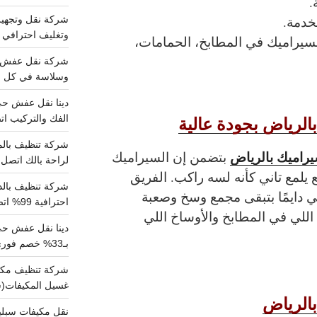
.
خدمة.
وتغليف احترافي 
سيراميك في المطابخ، الحمامات،
وسلاسة في كل خط
الرياض
بجودة عالية
الفك والتركيب اتص
راميك بالرياض
بتضمن إن السيراميك
لراحة بالك اتصل ب
يلمع تاني كأنه لسه راكب. الفريق
ي دايمًا بتبقى مجمع وسخ وصعبة
احترافية 99% اتصل بنا الان
اللي في المطابخ والأوساخ اللي
دينا نقل عفش ح
بـ33% خصم فوري
غسيل المكيفات(
الرياض