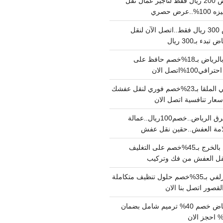
نقل عفش بالرياض 200 ريال فقط لتاجير عمال نقل
 حصري
نقل اثاث بالرياض 300 ريال فقط..اتصل الآن لنقل
ء بـ300 ريال
ونيت نقل عفش بالرياض بـ18%خصم حافظ على
1%اتصل الان
دينا نقل عفش حي الملقا بـ23%خصم فوري لنقل عفشك
سعار تنافسية اتصل الان
دينا نقل عفش شرق الرياض..خصم100ريال..عمالة
امة العفش..حقين نقل عفش
شركة نقل عفش بالخرج بـ45%خصم على التغليف
 نقل العفش من فك وتركيب
شركة تنظيف بالزلفي بـ35%خصم حلول تنظيف متكاملة
لقصور اتصل بنا الان
مقاول ترميم الرياض خصم 40% ترميم شامل بضمان