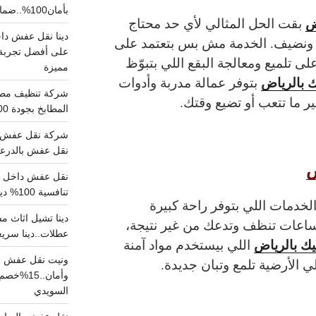
بأمان100%..ضمان سلامتك وراحتك
ض
بقت الحل المثالي لأي حد محتاج
يد ونضيف. الخدمة مش بس بتعتمد على
على أفضل تجربة 
 تلميع ومعالجة البقع اللي بتبوّظ
مميزة
 بالرياض
بتوفر عمالة مدربة وأدوات
ر ما تتعب أو تضيع وقتك.
المطابخ بجودة 100% اتصل الان
شركة نقل عفش ب
نقل عفش بالدرعية بـ100ريال خصم على خدما
ض
تنافسية 100% دينا نقل عفش داخل الرياض
خدمات اللي بتوفر راحة كبيرة
ساعات تنظف وتدعك من غير نتيجة،
عطلات..دينا سريع
ك بالرياض
اللي بيستخدم مواد آمنة
ونيت نقل عفش ح
 الأرضية تلمع وتبان جديدة.
وأمان..
السويدي