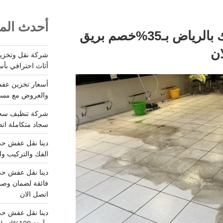
أحدث المق
شركة تنظيف سيراميك بالرياض بـ35%خصم بريق
ان
أثاث احترافي بأس
والعروض مع مستودعات آمن
سجاد متكاملة اتصل
الفك والتركيب وا
فائقة لضمان وصو
اتصل الان
دينا نقل عفش حي