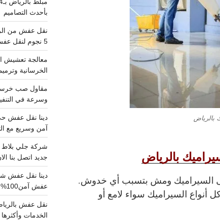
بأحدث التصاميم
5 نجوم لنقل عفش من الرياض للقصيم
معالجة تعشيش ال
الخرسانية وترميم
وسرعة في التنفيذ
 بالرياض
آمن وسريع مع الت
راميك بالرياض
جديد اتصل بنا الا
لى السيراميك ومش بتسبب أي خدوش.
عفش آمن100%..اتصل الآن
 أنواع السيراميك سواء لامع أو
الخدمات وأكثرها تم