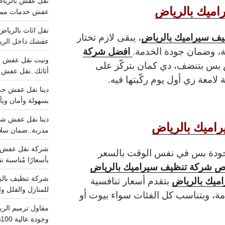
ميك بالرياض
عفش خدمات مميزه 100%..عرض
ف سيراميك بالرياض
، يبقى لازم تختار
عفشك داخل الرياض تبد
افضل شركة
، وضمان جودة الخدمة.
س بتنضف، دي كمان بتركّز على
أثاثك..نقل عفش احترافي00
لامعة زي أول يوم ركّبتها فيه.
بسهولة وأمان وبأ
اميك بالرياض
مدربة..ضمان سل
الجودة بس في نفس الوقت بالسعر
بأسعارًا مُناسبة
 شركة تنظيف سيراميك بالرياض
ميك بالرياض
بتقدم أسعار تنافسية
للمنازل والفلل وا
مة، وبتناسب كل الفئات سواء بيوت أو
وجودة عالية 100% احجز الان