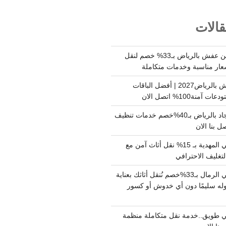
الات
شركة نقل وتخزين عفش بالرياض بـ33% خصم لنقل
عار مناسبة وخدمات متكاملة
أسعار تخزين عفش بالرياض2027 | أفضل الباقات
ة100% اتصل الان
شركة تنظيف سجاد بالرياض بـ40%خصم خدمات تنظيف
 بنا الان
دينا نقل عفش حي المهدية بـ 15% نقل أثاث آمن مع
لتغليف الاحترافي
دينا نقل عفش حي الرمال بـ33%خصم نُنقل أثاثك بعناية
له سليمًا دون أي خدوش أو كسور
 طويق..خدمة نقل متكاملة منظمة