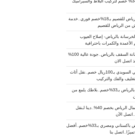
مبلط بالرياض بـ34% خصم لتركيب البلاط والسيراميك
نقل عفش من الرياض للقصيم بـ18%خصم فوري..خدمة
خرسانة بالرياض- إصلاح العيوب
 الأعمدة والكمرات باحترافية
مقاول صب خرسانة السقف بالرياض..جودة عالية 100%
 اتصل الان
دينا نقل عفش حي السويدي بـ100ريال خصم..نقل أثاث
غليف والفك والتركيب
شركة جلي بلاط بالرياض بـ33%خصم..بلاطك يلمع من
ن
دينا نقل عفش شمال الرياض بخصم 40%..دينا لـنقل
نقل عفش بالرياض باكستاني ومصري بـ33%خصم..أفضل
يزًا..اتصل بنا