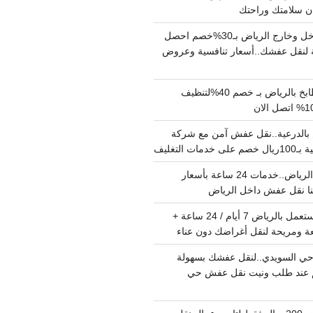
دينا نقل عفش داخل وخارج الرياض بـ30%خصم احصل
لنقل عفشك..أسعار تنافسية وعروض
شركة تنظيف مطابخ بالرياض بـ خصم 40%لتنظيف
الدرعية..نقل عفش آمن مع شركة
ت التغليف
نقل عفش داخل الرياض..خدمات 24 ساعة بأسعار
دينا تشيل اثاث مستعمل بالرياض 7 أيام / 24 ساعة +
ة ومريحة لنقل أغراضك دون عناء
ي السويدي..لنقل عفشك بسهولة
15%خصم عند طلب ونيت نقل عفش حي