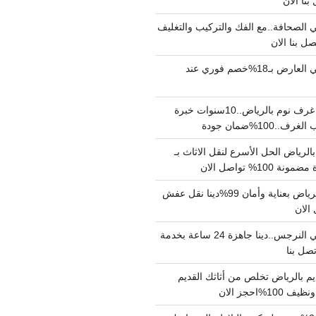
الصحافة..مع الفك والتركيب والتغليف
دينا نقل عفش حي العارض بـ18%خصم فوري عند
نجار فك وتركيب غرف نوم بالرياض..10سنوات خبرة
100%ضمان جودة
لرياض الحل الأسرع لنقل الاثاث بـ
دينا نقل عفش بالرياض بعناية وأمان 99%دينا نقل عفش
دينا نقل عفش حي النرجس..دينا جاهزة 24 ساعة بخدمة
م بالرياض تخلص من أثاثك القديم
%احجز الان