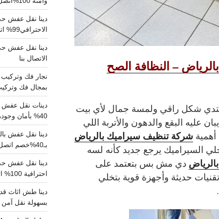
وآمنة 100%اتصل بنا الان
دينا نقل عفش حي 
الاحترافي99% اتصل بنا الان
الاتصال بنا
لرياض – النظافة الصح
بمجال فك وتركيب الغرف..
دينات نقل عفش با
بتدي شكل راقي ولمسة جمال لأي بيت
40% بأمان وجودة مضمونة 100% تواصل الان
ان عليه البقع والدهون والأتربة اللي
شركة تنظيف سيراميك بالرياض
 أهمية
بـ40%خصم اتصل الان
لي السيراميك يرجع جديد كأنه لسه
الرياض
دي مش بس بتعتمد على
احترافية 100% اتصل بنا
تقنيات حديثة وأجهزة قوية بتخلي
دينا طش اثاث قدي
بسهولة نقل آمن ونظيف 100