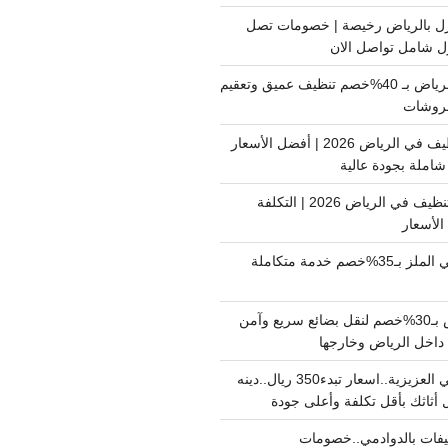
ل بالرياض رخيصة | خصومات تصل
غسيل فرشات بالرياض بـ 40%خصم تنظيف عميق وتعقيم
فروشات
ارخص شركة تنظيف في الرياض 2026 | أفضل الأسعار
املة بجودة عالية
اسعار شركات التنظيف في الرياض 2026 | التكلفة
الأسعار
دينا نقل عفش حي الملز بـ35%خصم خدمة متكاملة
نقل بضائع الرياض بـ30%خصم لنقل بضائع سريع وآمن
دينا نقل عفش حي العزيزية..اسعار تبدء350 ريال..دينه
أثاثك بأقل تكلفة وأعلى جودة
فات بالدوادمي..خصومات