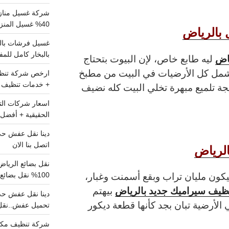
شركة غسيل مناز
40% غسيل المنزل شامل تواصل الان
 بالرياض
بالبخار كامل للم
ياض
ليه طابع خاص، لإن البيوت بتحتاج
بتشمل كل الأرضيات في البيت من مطبخ
+ خدمات تنظيف ش
جة تلميع مبهرة تخلي البيت كله نضيف
الحقيقية + أفضل 
اتصل بنا الان
لرياض
يكون مليان تراب وبقع أسمنت وغبار،
100% نقل بضائع داخل الرياض وخارجها
ظيف سيراميك جديد بالرياض
بيهتم
الأرضية تبان بجد كأنها قطعة ديكور
تحميل عفش..نقل 
شركة تنظيف مكي