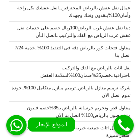
عمال نقل عفش بالرياض المحترفين..انقل عفشك بكل راحة
وأمان100%ينقذون وقتك وجهدك
دينا نقل عفش غرب الرياض100ريال خصم على خدمات نقل
غفش غرب الرياض مع الفك والتركيب..اتصل الـأن
مقاول فتحات كور بالرياض دقه فى التنفيذ 100%..خدمة 7/24
اتصل بنا
نقل اثاث بالرياض مع الفك والتركيب
باحترافية..خصم35%ضمان100%لسلامة العفش
شركة ترميم منازل بالرياض..ترميم منازل متكامل 100%..جودة
تدوم اتصل الان
مقاول قص وتخريم خرسانة بالرياض بـ35%خصم فنيون
متخصصون بالرياض100% اتصل بنا الان
دينا توصيل اثاث جمعيه خيرية بالرياض نصلك خلال 30 دقيقة
اسعار مميزة