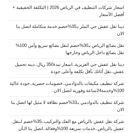
اسعار شركات التنظيف في الرياض 2026 | التكلفة الحقيقية +
أفضل الأسعار
دينا نقل عفش حي الملز بـ35%خصم خدمة متكاملة اتصل بنا
الان
نقل بضائع الرياض بـ30%خصم لنقل بضائع سريع وآمن 100%
نقل بضائع داخل الرياض وخارجها
دينا نقل عفش حي العزيزية..اسعار تبدء350 ريال..دينه تحميل
عفش..نقل أثاثك بأقل تكلفة وأعلى جودة
شركة تنظيف مكيفات بالدوادمي..خصومات حصرية..جودة عالية
100%وخدمة24ساعة وفورية اتصل الان
شركة تنظيف بالدوادمي بـ33%خصم نظافة لا مثيل لها اتصل بنا
الان
شركة نقل عفش بالرياض مع الفك والتركيب..35%خصم لـنقل
عفش بالرياض..خدمات سريعة 100%وفعالة..اتصل بنا الـأن