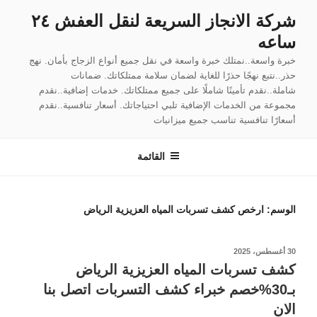
لتجاوز
شركة الانجاز السريعة لنقل العفش ٢٤
لى
ساعه
لمحتوى
خبرة واسعة..نمتلك خبرة واسعة في نقل جميع أنواع الزجاج بأمان. نهج
حذر..نتبع نهجًا حذرًا للغاية لضمان سلامة ممتلكاتك. ضمانات
شاملة..نقدم تأمينًا شاملًا على جميع ممتلكاتك. خدمات إضافية..نقدم
مجموعة من الخدمات الإضافية تلبي احتياجاتك. أسعار تنافسية..نقدم
أسعارًا تنافسية تناسب جميع ميزانيات
القائمة
الوسم:
ارخص كشف تسربات المياه العزيزية الرياض
نُشر
30 أغسطس، 2025
في
كشف تسربات المياه العزيزية الرياض
بـ30%خصم خبراء كشف التسربات اتصل بنا
الان