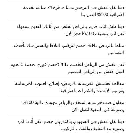
دينا نقل عفش حي النرجس..دينا جاهزة 24 ساعة بخدمة
احترافية 100% اتصل بنا
دينا طش اثاث قديم بالرياض تخلص من أثاثك القديم بسهولة
نقل آمن ونظيف 100%احجز الان
مبلط بالرياض بـ34% خصم لتركيب البلاط والسيراميك بأحدث
التصاميم
نقل عفش من الرياض للقصيم بـ18%خصم فوري..خدمة 5 نجوم
لنقل عفش من الرياض للقصيم
معالجة تعشيش الخرسانة بالرياض- إصلاح العيوب الخرسانية
وترميم الأعمدة والكمرات باحترافية
مقاول صب خرسانة السقف بالرياض..جودة عالية 100%
وسرعة في التنفيذ اتصل الان
دينا نقل عفش حي السويدي بـ100ريال خصم..نقل أثاث آمن
وسريع مع التغليف والفك والتركيب