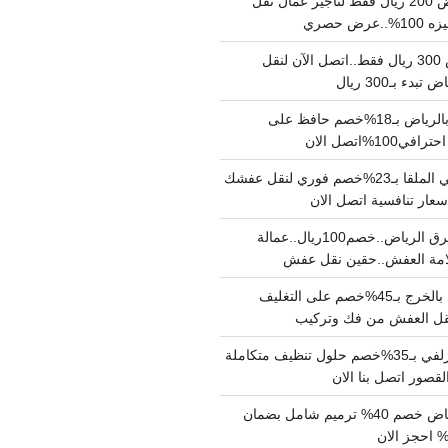
نقل عفش بالرياض 200 ريال فقط لتاجير عمال نقل
 حصري
نقل اثاث بالرياض 300 ريال فقط..اتصل الآن لنقل
ء بـ300 ريال
ونيت نقل عفش بالرياض بـ18%خصم حافظ على
1%اتصل الان
دينا نقل عفش حي الملقا بـ23%خصم فوري لنقل عفشك
سعار تنافسية اتصل الان
دينا نقل عفش شرق الرياض..خصم100ريال..عمالة
امة العفش..حقين نقل عفش
شركة نقل عفش بالخرج بـ45%خصم على التغليف
 نقل العفش من فك وتركيب
شركة تنظيف بالزلفي بـ35%خصم حلول تنظيف متكاملة
لقصور اتصل بنا الان
مقاول ترميم الرياض خصم 40% ترميم شامل بضمان