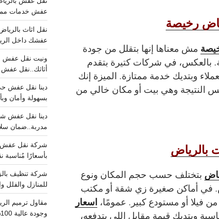
عفش خدمات مميزه 100%..عرض
ياض رخيصة
عفشك داخل الرياض تبد
خيصة
مش معناها إنها بتقلل من جودة
. بالعكس، في شركات كتيرة بتقدم
أثاثك..نقل عفش احترافي00
اء وبتديك خدمة ممتازة. الميزة إنك
س النتيجة وهي بيت أو مكان خالي من
بسهولة وأمان وبأ
مدربة..ضمان سل
 بالرياض
بأسعارًا مُناسبة
ياض
بتختلف حسب حجم المكان ونوع
للمنازل والفلل وا
 في أماكن صغيرة زي شقة أو مكتب
اسعار
ن فيلا أو مستودع كبير. عمومًا،
وجودة عالية 100% احجز الان
سبة وبتديك قيمة مقابل اللي بتدفعه،