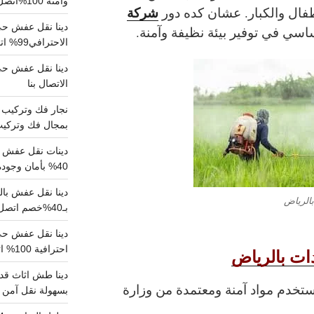
وآمنة 100%اتصل بنا الان
شركة
ال والكبار. عشان كده دور
دينا نقل عفش حي 
سي في توفير بيئة نظيفة وآمنة.
الاحترافي99% اتصل بنا الان
الاتصال بنا
بمجال فك وتركيب الغرف..
دينات نقل عفش با
40% بأمان وجودة مضمونة 100% تواصل الان
الرياض
بـ40%خصم اتصل الان
احترافية 100% اتصل بنا
ت بالرياض
دينا طش اثاث قدي
تخدم مواد آمنة ومعتمدة من وزارة
بسهولة نقل آمن ونظيف 100