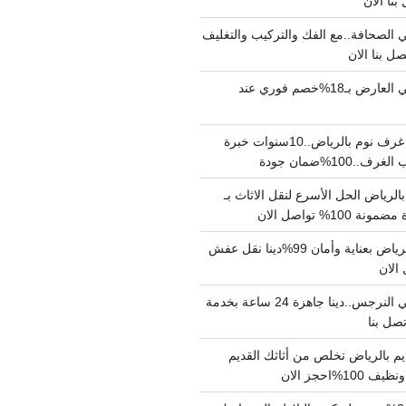
الصحافة..مع الفك والتركيب والتغليف
دينا نقل عفش حي العارض بـ18%خصم فوري عند
نجار فك وتركيب غرف نوم بالرياض..10سنوات خبرة
100%ضمان جودة
لرياض الحل الأسرع لنقل الاثاث بـ
دينا نقل عفش بالرياض بعناية وأمان 99%دينا نقل عفش
دينا نقل عفش حي النرجس..دينا جاهزة 24 ساعة بخدمة
م بالرياض تخلص من أثاثك القديم
%احجز الان