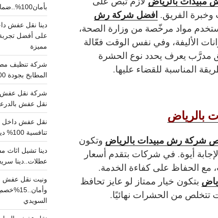
مبيدات بالرياض
لازم تبص على
بأمان100%..ضمان سلامتك وراحتك
افضل شركة رش
 وخبرة الفريق.
تستخدم مواد مرخّصة من وزارة الصحة،
على أفضل تجربة 
نات الأليفة، وفي نفس الوقت فعّالة
مميزة
ق مدرَّب يعرف يحدد نوع الحشرة
يقة المناسبة للقضاء عليها.
المطابخ بجودة 100% اتصل الان
شركة نقل عفش ب
نقل عفش بالدرعية بـ100ريال خصم على خدما
 بالرياض
تنافسية 100% دينا نقل عفش داخل الرياض
 شركة رش مبيدات بالرياض
وتكون
إجابة أيوة. في شركات بتقدم أسعار
عطلات..دينا سريع
، مع الحفاظ على كفاءة الخدمة.
ياض
بتكون خيار ممتاز لو عايز تحافظ
ونيت نقل عفش ح
وأمان..
تتخلص من الحشرات نهائيًا.
السويدي