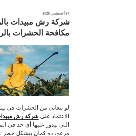
نُشر
27 أغسطس، 2025
في
مكافحة الحشرات بالري
لو بتعاني من الحشرات في بي
شركة رش مبيدات
الاعتماد على
اللي بيدور عليها أي حد في 
مزعج، ده كمان بيشكل خطر ع