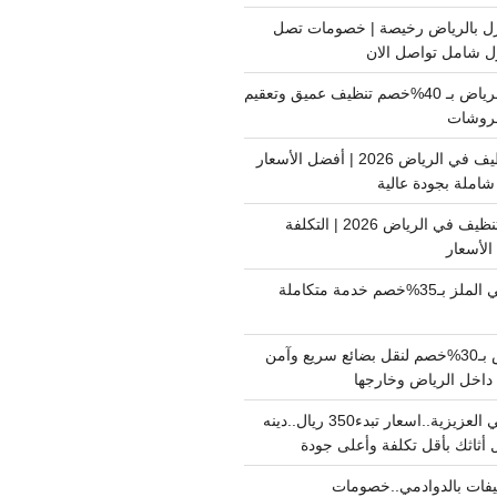
ل بالرياض رخيصة | خصومات تصل
غسيل فرشات بالرياض بـ 40%خصم تنظيف عميق وتعقيم
فروشات
ارخص شركة تنظيف في الرياض 2026 | أفضل الأسعار
املة بجودة عالية
اسعار شركات التنظيف في الرياض 2026 | التكلفة
الأسعار
دينا نقل عفش حي الملز بـ35%خصم خدمة متكاملة
نقل بضائع الرياض بـ30%خصم لنقل بضائع سريع وآمن
دينا نقل عفش حي العزيزية..اسعار تبدء350 ريال..دينه
أثاثك بأقل تكلفة وأعلى جودة
فات بالدوادمي..خصومات