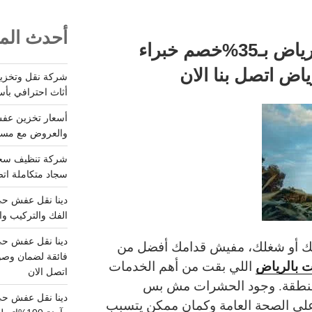
أحدث المق
شركة رش مبيدات بالرياض بـ35%خصم خبراء
اض اتصل بنا الان
أثاث احترافي بأس
والعروض مع مستودعات آمن
سجاد متكاملة اتصل
الفك والتركيب وا
تك أو شغلك، مفيش قدامك أفضل من
فائقة لضمان وصو
 بالرياض
اللي بقت من أهم الخدمات
اتصل الان
المنطقة. وجود الحشرات مش بس
دينا نقل عفش حي
لى الصحة العامة وكمان ممكن يتسبب