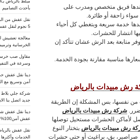
دها فريق متخصص ومدرب على
بأحدث التصاميم
سواء زاحفة أو طائرة.
ها خدمة سريعة وبتغطي كل أحياء
5 نجوم لنقل عفش من الرياض للقصيم
يها انتشار للحشرات.
معالجة تعشيش ال
فر متابعة بعد الرش عشان تتأكد إن
الخرسانية وترميم
ارها مناسبة مقارنة بجودة الخدمة.
وسرعة في التنفيذ
آمن وسريع مع الت
كة رش مبيدات بالرياض
 من نفسها، بس المشكلة إن الطريقة
جديد اتصل بنا الا
شركة رش مبيدات بالرياض
ضرر.
صل لأماكن الحشرات مستحيل توصلها
عفش آمن100%..اتصل الآن
ة رش مبيدات بالرياض
بتختار النوع
 صراصير، بق، براغيث أو حتى حشرات
الخدمات وأكثرها تم