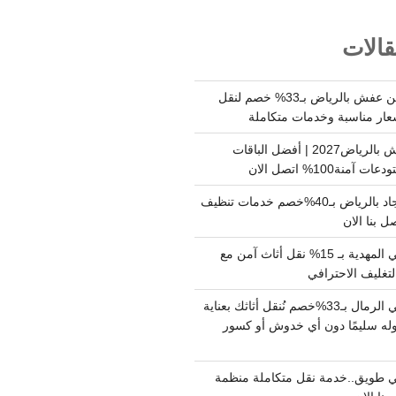
الات
شركة نقل وتخزين عفش بالرياض بـ33% خصم لنقل
عار مناسبة وخدمات متكاملة
أسعار تخزين عفش بالرياض2027 | أفضل الباقات
ة100% اتصل الان
شركة تنظيف سجاد بالرياض بـ40%خصم خدمات تنظيف
 بنا الان
دينا نقل عفش حي المهدية بـ 15% نقل أثاث آمن مع
لتغليف الاحترافي
دينا نقل عفش حي الرمال بـ33%خصم نُنقل أثاثك بعناية
له سليمًا دون أي خدوش أو كسور
 طويق..خدمة نقل متكاملة منظمة