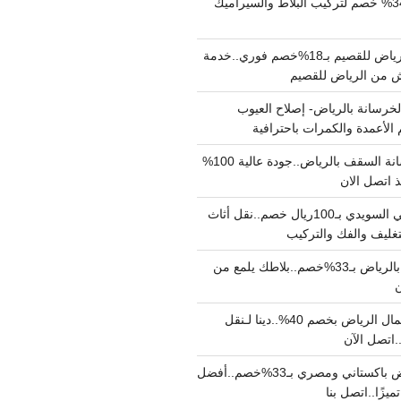
مبلط بالرياض بـ34% خصم لتركيب البلاط والسيراميك
نقل عفش من الرياض للقصيم بـ18%خصم فوري..خدمة
خرسانة بالرياض- إصلاح العيوب
 الأعمدة والكمرات باحترافية
مقاول صب خرسانة السقف بالرياض..جودة عالية 100%
 اتصل الان
دينا نقل عفش حي السويدي بـ100ريال خصم..نقل أثاث
غليف والفك والتركيب
شركة جلي بلاط بالرياض بـ33%خصم..بلاطك يلمع من
ن
دينا نقل عفش شمال الرياض بخصم 40%..دينا لـنقل
نقل عفش بالرياض باكستاني ومصري بـ33%خصم..أفضل
يزًا..اتصل بنا