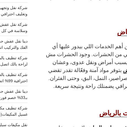
وتغليف احترافي 
اض
وسلاسة في كل خط
أهم الخدمات اللي بيدور عليها أي
الفك والتركيب اتص
عاني من الحشرات. وجود الحشرات مش
يسبب أمراض ونقل عدوى، وعشان
لراحة بالك اتصل ب
ض
بتوفر مواد آمنة وفعّالة تقدر تقضي
اصير، النمل، البق، وحتى الفئران.
احترافية 99% اتصل بنا الان
افي يضمنلك راحة ونتيجة سريعة.
دينا نقل عفش ح
بـ33% خصم فوري
 بالرياض
غسيل المكيفات(