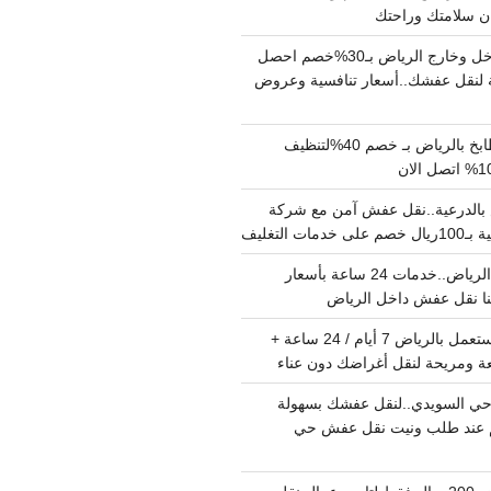
دينا نقل عفش داخل وخارج الرياض بـ30%خصم احصل
لنقل عفشك..أسعار تنافسية وعروض
شركة تنظيف مطابخ بالرياض بـ خصم 40%لتنظيف
الدرعية..نقل عفش آمن مع شركة
ت التغليف
نقل عفش داخل الرياض..خدمات 24 ساعة بأسعار
دينا تشيل اثاث مستعمل بالرياض 7 أيام / 24 ساعة +
ة ومريحة لنقل أغراضك دون عناء
ي السويدي..لنقل عفشك بسهولة
15%خصم عند طلب ونيت نقل عفش حي