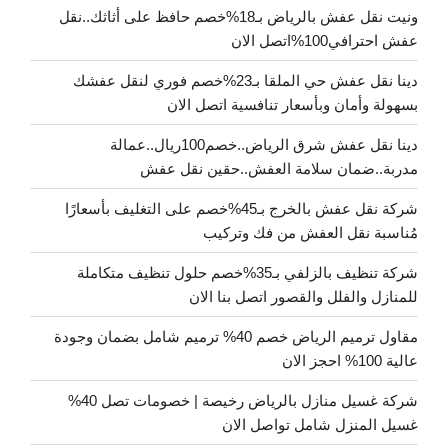
ونيت نقل عفش بالرياض بـ18%خصم حافظ على أثاثك..نقل
عفش احترافي100%اتصل الان
دينا نقل عفش حي الملقا بـ23%خصم فوري لنقل عفشك
بسهولة وأمان وبأسعار تنافسية اتصل الان
دينا نقل عفش شرق الرياض..خصم100ريال..عمالة
مدربة..ضمان سلامة العفش..حقين نقل عفش
شركة نقل عفش بالخرج بـ45%خصم على التغليف بأسعارًا
مُناسبة نقل العفش من فك وتركيب
شركة تنظيف بالزلفي بـ35%خصم حلول تنظيف متكاملة
للمنازل والفلل والقصور اتصل بنا الان
مقاول ترميم الرياض خصم 40% ترميم شامل بضمان وجودة
عالية 100% احجز الان
شركة غسيل منازل بالرياض رخيصة | خصومات تصل 40%
غسيل المنزل شامل تواصل الان