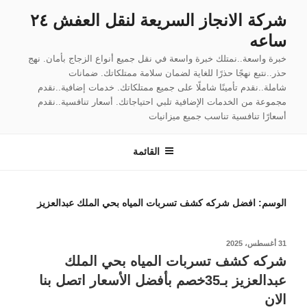
لتجاوز
شركة الانجاز السريعة لنقل العفش ٢٤
لى
ساعه
لمحتوى
خبرة واسعة..نمتلك خبرة واسعة في نقل جميع أنواع الزجاج بأمان. نهج
حذر..نتبع نهجًا حذرًا للغاية لضمان سلامة ممتلكاتك. ضمانات
شاملة..نقدم تأمينًا شاملًا على جميع ممتلكاتك. خدمات إضافية..نقدم
مجموعة من الخدمات الإضافية تلبي احتياجاتك. أسعار تنافسية..نقدم
أسعارًا تنافسية تناسب جميع ميزانيات
القائمة
الوسم:
افضل شركه كشف تسربات المياه بحي الملك عبدالعزيز
نُشر
31 أغسطس، 2025
في
شركه كشف تسربات المياه بحي الملك
عبدالعزيز بـ35خصم بأفضل الأسعار اتصل بنا
الان