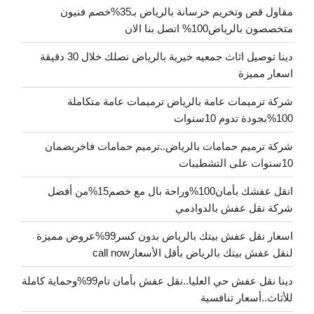
مقاول قص وتخريم خرسانة بالرياض بـ35%خصم فنيون
متخصصون بالرياض100% اتصل بنا الان
دينا توصيل اثاث جمعيه خيرية بالرياض نصلك خلال 30 دقيقة
اسعار مميزة
شركة ترميمات عامة بالرياض ترميمات عامة متكاملة
100%بجودة تدوم 10سنوات
شركة ترميم حمامات بالرياض..ترميم حمامات فاخربضمان
10سنوات على التشطيبات
انقل عفشك بأمان100%وراحة بال مع خصم15%من أفضل
شركة نقل عفش بالدوادمي
اسعار نقل عفش بيتك بالرياض بدون كسر99%عروض مميزة
لنقل عفش بيتك بالرياض بأقل الأسعارcall now
دينا نقل عفش حي العليا..نقل عفش بأمان تام99%وحماية كاملة
للأثاث..أسعار تنافسية