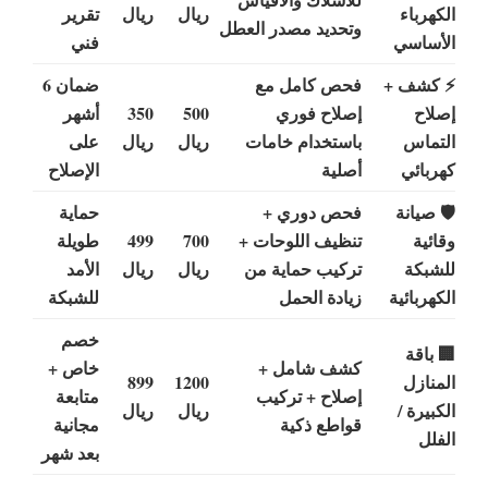
الكهرباء
ريال
ريال
تقرير
وتحديد مصدر العطل
الأساسي
فني
⚡ كشف +
فحص كامل مع
ضمان 6
إصلاح
إصلاح فوري
500
350
أشهر
التماس
باستخدام خامات
ريال
ريال
على
كهربائي
أصلية
الإصلاح
🛡 صيانة
فحص دوري +
حماية
وقائية
تنظيف اللوحات +
700
499
طويلة
للشبكة
تركيب حماية من
ريال
ريال
الأمد
الكهربائية
زيادة الحمل
للشبكة
خصم
🏢 باقة
كشف شامل +
خاص +
المنازل
1200
899
إصلاح + تركيب
متابعة
الكبيرة /
ريال
ريال
قواطع ذكية
مجانية
الفلل
بعد شهر