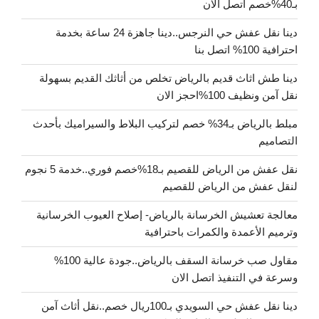
بـ40%خصم اتصل الان
دينا نقل عفش حي النرجس..دينا جاهزة 24 ساعة بخدمة
احترافية 100% اتصل بنا
دينا طش اثاث قديم بالرياض تخلص من أثاثك القديم بسهولة
نقل آمن ونظيف 100%احجز الان
مبلط بالرياض بـ34% خصم لتركيب البلاط والسيراميك بأحدث
التصاميم
نقل عفش من الرياض للقصيم بـ18%خصم فوري..خدمة 5 نجوم
لنقل عفش من الرياض للقصيم
معالجة تعشيش الخرسانة بالرياض- إصلاح العيوب الخرسانية
وترميم الأعمدة والكمرات باحترافية
مقاول صب خرسانة السقف بالرياض..جودة عالية 100%
وسرعة في التنفيذ اتصل الان
دينا نقل عفش حي السويدي بـ100ريال خصم..نقل أثاث آمن