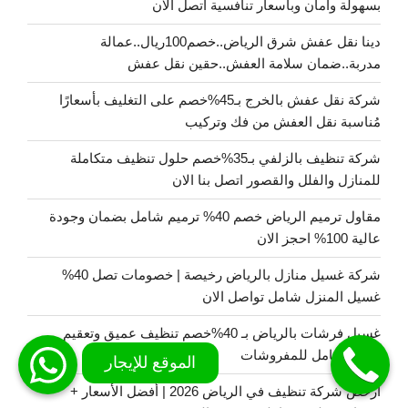
بسهولة وأمان وبأسعار تنافسية اتصل الان
دينا نقل عفش شرق الرياض..خصم100ريال..عمالة
مدربة..ضمان سلامة العفش..حقين نقل عفش
شركة نقل عفش بالخرج بـ45%خصم على التغليف بأسعارًا
مُناسبة نقل العفش من فك وتركيب
شركة تنظيف بالزلفي بـ35%خصم حلول تنظيف متكاملة
للمنازل والفلل والقصور اتصل بنا الان
مقاول ترميم الرياض خصم 40% ترميم شامل بضمان وجودة
عالية 100% احجز الان
شركة غسيل منازل بالرياض رخيصة | خصومات تصل 40%
غسيل المنزل شامل تواصل الان
غسيل فرشات بالرياض بـ 40%خصم تنظيف عميق وتعقيم
بالبخار كامل للمفروشات
ارخص شركة تنظيف في الرياض 2026 | أفضل الأسعار +