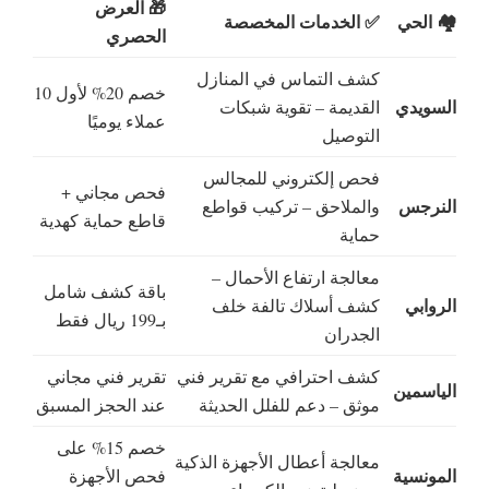
🎁 العرض
🏘️ الحي
✅ الخدمات المخصصة
الحصري
كشف التماس في المنازل
خصم 20% لأول 10
السويدي
القديمة – تقوية شبكات
عملاء يوميًا
التوصيل
فحص إلكتروني للمجالس
فحص مجاني +
النرجس
والملاحق – تركيب قواطع
قاطع حماية كهدية
حماية
معالجة ارتفاع الأحمال –
باقة كشف شامل
الروابي
كشف أسلاك تالفة خلف
بـ199 ريال فقط
الجدران
كشف احترافي مع تقرير فني
تقرير فني مجاني
الياسمين
موثق – دعم للفلل الحديثة
عند الحجز المسبق
خصم 15% على
معالجة أعطال الأجهزة الذكية
المونسية
فحص الأجهزة