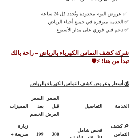
✅ عروض اليوم محدودة وتُجدد كل 24 ساعة
✅ الخدمة متوفرة في جميع أحياء الرياض
✅ دعم فني فوري على مدار الأسبوع
شركة كشف التماس الكهرباء بالرياض
– راحة بالك
تبدأ من هنا! ⚡️🛡️
💰 أسعار وعروض كشف التماس الكهرباء بالرياض
السعر
السعر
الخدمة
التفاصيل
قبل
بعد
المميزات
العرض
الخصم
🔎 كشف
زيارة
فحص شامل
التماس
300
199
سريعة +
للأسلاك والأفياش