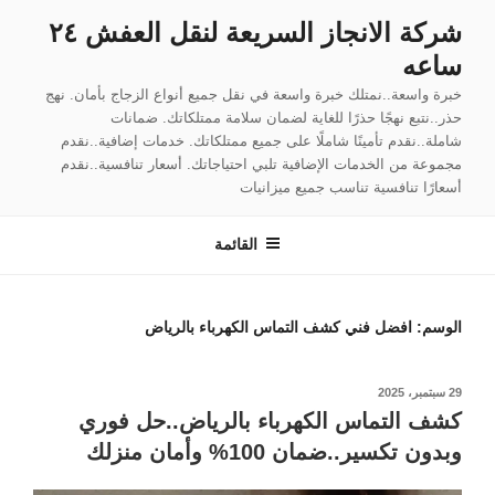
لتجاوز
شركة الانجاز السريعة لنقل العفش ٢٤
لى
ساعه
لمحتوى
خبرة واسعة..نمتلك خبرة واسعة في نقل جميع أنواع الزجاج بأمان. نهج
حذر..نتبع نهجًا حذرًا للغاية لضمان سلامة ممتلكاتك. ضمانات
شاملة..نقدم تأمينًا شاملًا على جميع ممتلكاتك. خدمات إضافية..نقدم
مجموعة من الخدمات الإضافية تلبي احتياجاتك. أسعار تنافسية..نقدم
أسعارًا تنافسية تناسب جميع ميزانيات
القائمة
الوسم:
افضل فني كشف التماس الكهرباء بالرياض
نُشر
29 سبتمبر، 2025
في
كشف التماس الكهرباء بالرياض..حل فوري
وبدون تكسير..ضمان 100% وأمان منزلك