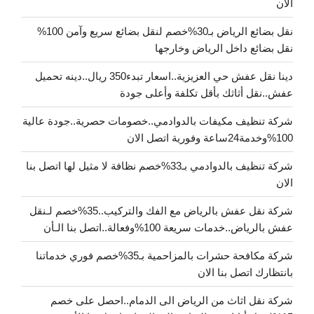
الان
نقل بضائع الرياض بـ30%خصم لنقل بضائع سريع وآمن 100%
نقل بضائع داخل الرياض وخارجها
دينا نقل عفش حي العزيزية..اسعار تبدء350 ريال..دينه تحميل
عفش..نقل أثاثك بأقل تكلفة وأعلى جودة
شركة تنظيف مكيفات بالدوادمي..خصومات حصرية..جودة عالية
100%وخدمة24ساعة وفورية اتصل الان
شركة تنظيف بالدوادمي بـ33%خصم نظافة لا مثيل لها اتصل بنا
الان
شركة نقل عفش بالرياض مع الفك والتركيب..35%خصم لـنقل
عفش بالرياض..خدمات سريعة 100%وفعالة..اتصل بنا الـأن
شركة مكافحة حشرات بالمزاحمية بـ35%خصم فوري خدماتنا
بانتظارك اتصل بنا الان
شركة نقل اثاث من الرياض الى الدمام..احصل على خصم