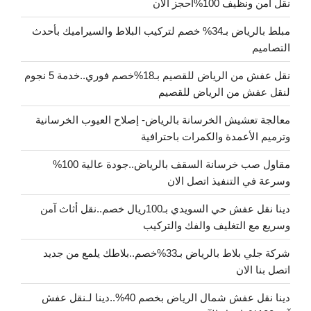
نقل آمن ونظيف 100%احجز الان
مبلط بالرياض بـ34% خصم لتركيب البلاط والسيراميك بأحدث
التصاميم
نقل عفش من الرياض للقصيم بـ18%خصم فوري..خدمة 5 نجوم
لنقل عفش من الرياض للقصيم
معالجة تعشيش الخرسانة بالرياض- إصلاح العيوب الخرسانية
وترميم الأعمدة والكمرات باحترافية
مقاول صب خرسانة السقف بالرياض..جودة عالية 100%
وسرعة في التنفيذ اتصل الان
دينا نقل عفش حي السويدي بـ100ريال خصم..نقل أثاث آمن
وسريع مع التغليف والفك والتركيب
شركة جلي بلاط بالرياض بـ33%خصم..بلاطك يلمع من جديد
اتصل بنا الان
دينا نقل عفش شمال الرياض بخصم 40%..دينا لـنقل عفش