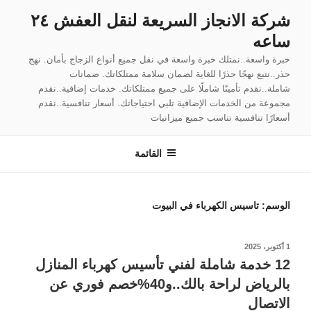
لتجاوز
شركة الانجاز السريعة لنقل العفش ٢٤
لى
ساعه
لمحتوى
خبرة واسعة..نمتلك خبرة واسعة في نقل جميع أنواع الزجاج بأمان. نهج
حذر..نتبع نهجًا حذرًا للغاية لضمان سلامة ممتلكاتك. ضمانات
شاملة..نقدم تأمينًا شاملًا على جميع ممتلكاتك. خدمات إضافية..نقدم
مجموعة من الخدمات الإضافية تلبي احتياجاتك. أسعار تنافسية..نقدم
أسعارًا تنافسية تناسب جميع ميزانيات
القائمة
الوسم:
تاسيس الكهرباء في البيوت
نُشر
1 أكتوبر، 2025
في
12 خدمة شاملة لفني تأسيس كهرباء المنازل
بالرياض لراحة بالك..و40%خصم فوري عن
الاتصال