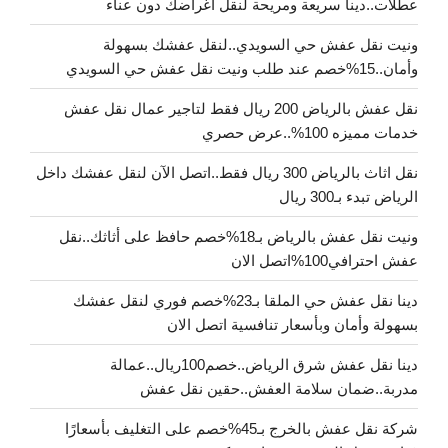
عطلات..دينا سريعة ومريحة لنقل أغراضك دون عناء
ونيت نقل عفش حي السويدي..لنقل عفشك بسهولة
وأمان..15%خصم عند طلب ونيت نقل عفش حي السويدي
نقل عفش بالرياض 200 ريال فقط لتاجير عمال نقل عفش
خدمات مميزه 100%..عرض حصري
نقل اثاث بالرياض 300 ريال فقط..اتصل الآن لنقل عفشك داخل
الرياض تبدء بـ300 ريال
ونيت نقل عفش بالرياض بـ18%خصم حافظ على أثاثك..نقل
عفش احترافي100%اتصل الان
دينا نقل عفش حي الملقا بـ23%خصم فوري لنقل عفشك
بسهولة وأمان وبأسعار تنافسية اتصل الان
دينا نقل عفش شرق الرياض..خصم100ريال..عمالة
مدربة..ضمان سلامة العفش..حقين نقل عفش
شركة نقل عفش بالخرج بـ45%خصم على التغليف بأسعارًا