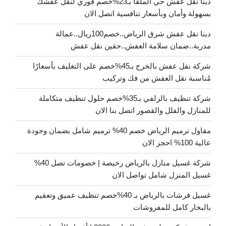
دينا نقل عفش حي الملقا بـ23%خصم فوري لنقل عفشك
بسهولة وأمان وبأسعار تنافسية اتصل الان
دينا نقل عفش شرق الرياض..خصم100ريال..عمالة
مدربة..ضمان سلامة العفش..حقين نقل عفش
شركة نقل عفش بالخرج بـ45%خصم على التغليف بأسعارًا
مُناسبة نقل العفش من فك وتركيب
شركة تنظيف بالزلفي بـ35%خصم حلول تنظيف متكاملة
للمنازل والفلل والقصور اتصل بنا الان
مقاول ترميم الرياض خصم 40% ترميم شامل بضمان وجودة
عالية 100% احجز الان
شركة غسيل منازل بالرياض رخيصة | خصومات تصل 40%
غسيل المنزل شامل تواصل الان
غسيل فرشات بالرياض بـ 40%خصم تنظيف عميق وتعقيم
بالبخار كامل للمفروشات