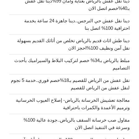
دينا نقل عفش بالرياض بعناية وأمان 99%دينا نقل عفش
بـ40%خصم اتصل الان
دينا نقل عفش حي النرجس..دينا جاهزة 24 ساعة بخدمة
احترافية 100% اتصل بنا
دينا طش اثاث قديم بالرياض تخلص من أثاثك القديم بسهولة
نقل آمن ونظيف 100%احجز الان
مبلط بالرياض بـ34% خصم لتركيب البلاط والسيراميك بأحدث
التصاميم
نقل عفش من الرياض للقصيم بـ18%خصم فوري..خدمة 5 نجوم
لنقل عفش من الرياض للقصيم
معالجة تعشيش الخرسانة بالرياض- إصلاح العيوب الخرسانية
وترميم الأعمدة والكمرات باحترافية
مقاول صب خرسانة السقف بالرياض..جودة عالية 100%
وسرعة في التنفيذ اتصل الان