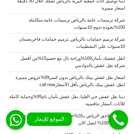
دينا توصيل اثاث جمعيه خيرية بالرياض نصلك خلال 30 دقيقة
اسعار مميزة
شركة ترميمات عامة بالرياض ترميمات عامة متكاملة
100%بجودة تدوم 10سنوات
شركة ترميم حمامات بالرياض..ترميم حمامات فاخربضمان
10سنوات على التشطيبات
انقل عفشك بأمان100%وراحة بال مع خصم15%من أفضل
شركة نقل عفش بالدوادمي
اسعار نقل عفش بيتك بالرياض بدون كسر99%عروض مميزة
لنقل عفش بيتك بالرياض بأقل الأسعارcall now
دينا نقل عفش حي العليا..نقل عفش بأمان تام99%وحماية كاملة
للأثاث..أسعار تنافسية
مقاول ملاحق الرياض بـ18%خصم لبناء ملاحق أرضية وعلوية
باحتراف 100% اتصل الان