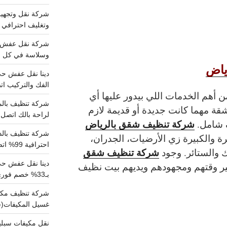
وتغليف احترافي 
وسلاسة في كل خط
ياض
الفك والتركيب اتص
 أهم الخدمات اللي بيدور عليها أي
قة مهما كانت جديدة أو قديمة لازم
لراحة بالك اتصل ب
شركة تنظيف شقق بالرياض
ف شامل.
ة والكبيرة زي الأرضيات، الجدران،
احترافية 99% اتصل بنا الان
شركة تنظيف شقق
 والستائر. وجود
دينا نقل عفش ح
ر وقتهم ومجهودهم ويديهم بيت نظيف
بـ33% خصم فوري
غسيل المكيفات(