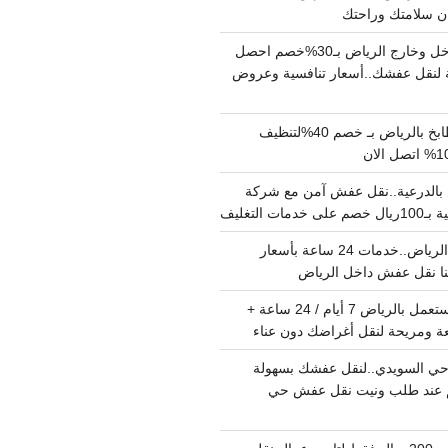
دينا نقل عفش داخل وخارج الرياض بـ30%خصم احصل
لنقل عفشك..أسعار تنافسية وعروض
شركة تنظيف مطابخ بالرياض بـ خصم 40%لتنظيف
الدرعية..نقل عفش آمن مع شركة
ت التغليف
نقل عفش داخل الرياض..خدمات 24 ساعة بأسعار
دينا تشيل اثاث مستعمل بالرياض 7 أيام / 24 ساعة +
ة ومريحة لنقل أغراضك دون عناء
ي السويدي..لنقل عفشك بسهولة
15%خصم عند طلب ونيت نقل عفش حي