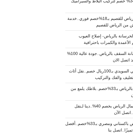
مبلط بالرياض بـ34% خصم لتركيب البلاط والسيراميك
نقل عفش من الرياض للقصيم بـ18%خصم فوري..خدمة
خرسانة بالرياض- إصلاح العيوب
 الأعمدة والكمرات باحترافية
مقاول صب خرسانة السقف بالرياض..جودة عالية 100%
 اتصل الان
دينا نقل عفش حي السويدي بـ100ريال خصم..نقل أثاث
غليف والفك والتركيب
شركة جلي بلاط بالرياض بـ33%خصم..بلاطك يلمع من
ن
دينا نقل عفش شمال الرياض بخصم 40%..دينا لـنقل
نقل عفش بالرياض باكستاني ومصري بـ33%خصم..أفضل
يزًا..اتصل بنا