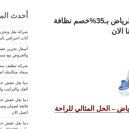
أحدث المق
شركة تنظيف شقق بالرياض بـ35%خصم نظافة
 الان
أثاث احترافي بأس
والعروض مع مستودعات آمن
سجاد متكاملة اتصل
الفك والتركيب وا
ض – الحل المثالي للراحة
فائقة لضمان وصو
اتصل الان
دينا نقل عفش حي