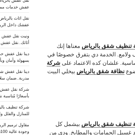
عفش خدمات مميزه 100%..عرض
عفشك داخل الرياض تبد
أثاثك..نقل عفش احترافي00
 تنظيف شقق بالرياض
معناها إنك
 ولامع. الخدمة دي بتفرق خصوصًا في
بسهولة وأمان وبأ
شركة
اسية. علشان كده الاعتماد على
نظافة شقق بالرياض
وع
بيخلي البيت
مدربة..ضمان سل
بأسعارًا مُناسبة
للمنازل والفلل وا
تنظيف شقق بالرياض
بيشمل كل
د غسيل الحمامات والمطابخ. ودي من
وجودة عالية 100% احجز الان