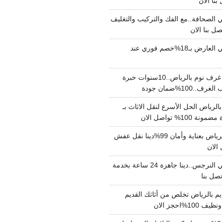
الصحافة..مع الفك والتركيب والتغليف
دينا نقل عفش حي العارض بـ18%خصم فوري عند
نجار فك وتركيب غرف نوم بالرياض..10سنوات خبرة
100%ضمان جودة
لرياض الحل الأسرع لنقل الاثاث بـ
دينا نقل عفش بالرياض بعناية وأمان 99%دينا نقل عفش
دينا نقل عفش حي النرجس..دينا جاهزة 24 ساعة بخدمة
م بالرياض تخلص من أثاثك القديم
%احجز الان