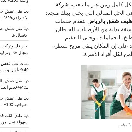
وآمنة 100%اتصل بنا الان
شركة
كل كامل ومن غير ما تتعب،
دينا نقل عفش حي 
 الحل المثالي اللي يخلي بيتك متجدد
الاحترافي99% اتصل بنا الان
ظيف شقق بالرياض
بتقدم خدمات
شقة بداية من الأرضيات، الحيطان،
الاتصال بنا
طبخ، الحمامات، وحتى التعقيم
على إن المكان يبقى مريح للنظر،
بمجال فك وتركيب الغرف..
ن لكل أفراد الأسرة.
دينات نقل عفش با
40% بأمان وجودة مضمونة 100% تواصل الان
بـ40%خصم اتصل الان
احترافية 100% اتصل بنا
دينا طش اثاث قدي
بسهولة نقل آمن ونظيف 100
الرياض