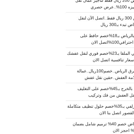
نقل عفش بالرياض 200 ريال فقط لتاجير عمال نقل
 حصري
نقل اثاث بالرياض 300 ريال فقط..اتصل الآن لنقل
ء بـ300 ريال
ونيت نقل عفش بالرياض بـ18%خصم حافظ على
1%اتصل الان
دينا نقل عفش حي الملقا بـ23%خصم فوري لنقل عفشك
سعار تنافسية اتصل الان
دينا نقل عفش شرق الرياض..خصم100ريال..عمالة
امة العفش..حقين نقل عفش
شركة نقل عفش بالخرج بـ45%خصم على التغليف
 نقل العفش من فك وتركيب
شركة تنظيف بالزلفي بـ35%خصم حلول تنظيف متكاملة
لقصور اتصل بنا الان
مقاول ترميم الرياض خصم 40% ترميم شامل بضمان