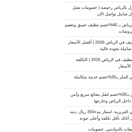
ل بالرياض رخيصة | خصومات تصل
غسيل فرشات بالرياض بـ 40%خصم تنظيف عميق وتعقيم
فروشات
ارخص شركة تنظيف في الرياض 2026 | أفضل الأسعار
املة بجودة عالية
اسعار شركات التنظيف في الرياض 2026 | التكلفة
الأسعار
دينا نقل عفش حي الملز بـ35%خصم خدمة متكاملة
نقل بضائع الرياض بـ30%خصم لنقل بضائع سريع وآمن
دينا نقل عفش حي العزيزية..اسعار تبدء350 ريال..دينه
أثاثك بأقل تكلفة وأعلى جودة
فات بالدوادمي..خصومات