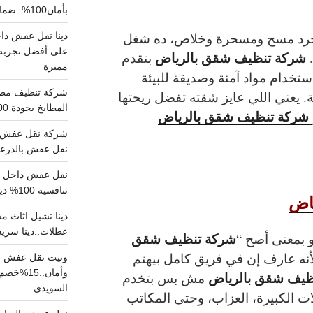
بأمان100%..ضمان سلامتك وراحتك
د مسح ومسحرة وخلاص، ده شغل
على أفضل تجربة 
شركة تنظيف شقق بالرياض
.
بتقدم
مميزة
ستخدام مواد آمنة وصديقة للبيئة
. يعني اللي عايز شقته تفضل ريحتها
المطابخ بجودة 100% اتصل الان
شركة تنظيف شقق بالرياض
شركة نقل عفش ب
نقل عفش بالدرعية بـ100ريال خصم على خدما
تنافسية 100% دينا نقل عفش داخل الرياض
اض
عطلات..دينا سريع
شركة تنظيف شقق
 بمعنى أصح “
لأنه عارف إن في فريق كامل بيهتم
ونيت نقل عفش ح
وأمان..
ظيف شقق بالرياض
مش بس بتخدم
السويدي
لات الكبيرة، العزاب، وحتى المكاتب