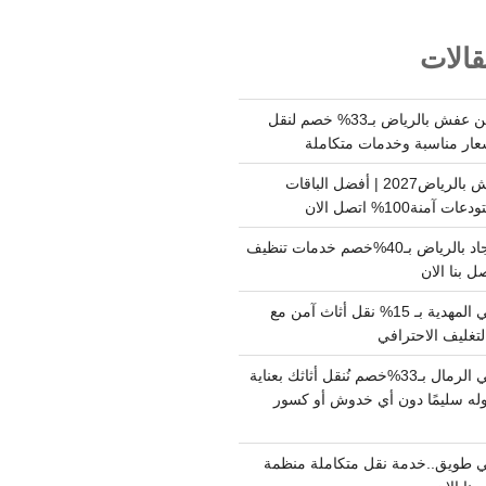
الات
شركة نقل وتخزين عفش بالرياض بـ33% خصم لنقل
عار مناسبة وخدمات متكاملة
أسعار تخزين عفش بالرياض2027 | أفضل الباقات
ة100% اتصل الان
شركة تنظيف سجاد بالرياض بـ40%خصم خدمات تنظيف
 بنا الان
دينا نقل عفش حي المهدية بـ 15% نقل أثاث آمن مع
لتغليف الاحترافي
دينا نقل عفش حي الرمال بـ33%خصم نُنقل أثاثك بعناية
له سليمًا دون أي خدوش أو كسور
 طويق..خدمة نقل متكاملة منظمة