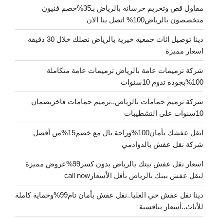
مقاول قص وتخريم خرسانة بالرياض بـ35%خصم فنيون
متخصصون بالرياض100% اتصل بنا الان
دينا توصيل اثاث جمعيه خيرية بالرياض نصلك خلال 30 دقيقة
اسعار مميزة
شركة ترميمات عامة بالرياض ترميمات عامة متكاملة
100%بجودة تدوم 10سنوات
شركة ترميم حمامات بالرياض..ترميم حمامات فاخربضمان
10سنوات على التشطيبات
انقل عفشك بأمان100%وراحة بال مع خصم15%من أفضل
شركة نقل عفش بالدوادمي
اسعار نقل عفش بيتك بالرياض بدون كسر99%عروض مميزة
لنقل عفش بيتك بالرياض بأقل الأسعارcall now
دينا نقل عفش حي العليا..نقل عفش بأمان تام99%وحماية كاملة
للأثاث..أسعار تنافسية