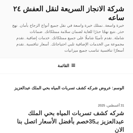
لتجاوز
شركة الانجاز السريعة لنقل العفش ٢٤
لى
ساعه
لمحتوى
خبرة واسعة..نمتلك خبرة واسعة في نقل جميع أنواع الزجاج بأمان. نهج
حذر..نتبع نهجًا حذرًا للغاية لضمان سلامة ممتلكاتك. ضمانات
شاملة..نقدم تأمينًا شاملًا على جميع ممتلكاتك. خدمات إضافية..نقدم
مجموعة من الخدمات الإضافية تلبي احتياجاتك. أسعار تنافسية..نقدم
أسعارًا تنافسية تناسب جميع ميزانيات
القائمة
الوسم:
عروض شركه كشف تسربات المياه بحي الملك عبدالعزيز
نُشر
31 أغسطس، 2025
في
شركه كشف تسربات المياه بحي الملك
عبدالعزيز بـ35خصم بأفضل الأسعار اتصل بنا
الان