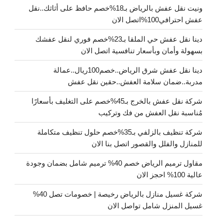
ونيت نقل عفش بالرياض بـ18%خصم حافظ على أثاثك..نقل
عفش احترافي100%اتصل الان
دينا نقل عفش حي الملقا بـ23%خصم فوري لنقل عفشك
بسهولة وأمان وبأسعار تنافسية اتصل الان
دينا نقل عفش شرق الرياض..خصم100ريال..عمالة
مدربة..ضمان سلامة العفش..حقين نقل عفش
شركة نقل عفش بالخرج بـ45%خصم على التغليف بأسعارًا
مُناسبة نقل العفش من فك وتركيب
شركة تنظيف بالزلفي بـ35%خصم حلول تنظيف متكاملة
للمنازل والفلل والقصور اتصل بنا الان
مقاول ترميم الرياض خصم 40% ترميم شامل بضمان وجودة
عالية 100% احجز الان
شركة غسيل منازل بالرياض رخيصة | خصومات تصل 40%
غسيل المنزل شامل تواصل الان