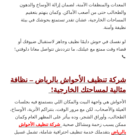
المعدات والمنظفات الآمنة، لضمان إزالة الأوساخ والدهون
والطحالب حتى من أصعب الأماكن. وكمان بنهتم بتعقيم
المساحات الخارجية، عشان تقدر تستمتع بحوشك في بيئة
نظيفة وآمنة.
لو نفسك في حوش دايمًا نظيف وجاهز لاستقبال ضيوفك أو
قضاء وقت ممتع مع عيلتك، ما تترددش تتواصل معانا دلوقتي!
📞
شركة تنظيف الأحواش بالرياض – نظافة
مثالية لمساحتك الخارجية!
الأحواش هي واجهة البيت والمكان اللي بنستمتع فيه بجلسات
العيلة والأصحاب، لكن مع مرور الوقت، بتتراكم الأتربة، الأوساخ،
الطحالب، وأوراق الشجر، وده بيأثر على المظهر العام وكمان
شركة تنظيف الأحواش
ممكن يسبب زحمة ومشاكل صحية.
بالرياض
بتقدملك خدمة تنظيف احترافية شاملة، تشمل غسيل