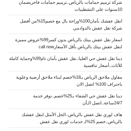
شركة ترميم حمامات بالرياض..ترميم حمامات فاخربضمان
10سنوات على التشطيبات
انقل عفشك بأمان100%وراحة بال مع خصم15%من أفضل
شركة نقل عفش بالدوادمي
اسعار نقل عفش بيتك بالرياض بدون كسر99%عروض مميزة
لنقل عفش بيتك بالرياض بأقل الأسعارcall now
دينا نقل عفش حي العليا..نقل عفش بأمان تام99%وحماية كاملة
للأثاث..أسعار تنافسية
مقاول ملاحق الرياض بـ18%خصم لبناء ملاحق أرضية وعلوية
باحتراف 100% اتصل الان
دينا نقل عفش حي الشفاء بـ25%خصم..نوفر خدمة
24/7ساعة..اتصل الـأن
هاف لوري نقل عفش بالرياض..الحل الأمثل لنقل عفشك
بالرياض..خصم 25%لـ خدمات لوري نقل عفش