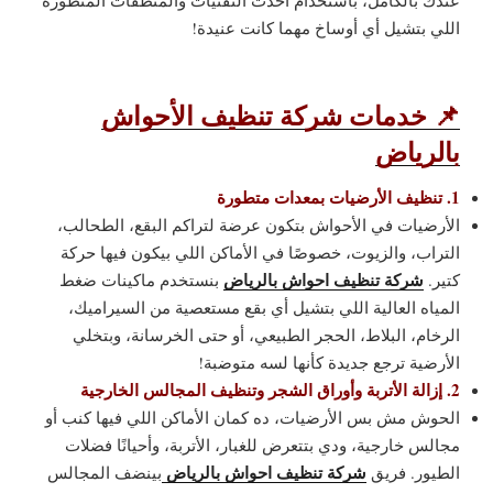
عندك بالكامل، باستخدام أحدث التقنيات والمنظفات المتطورة
اللي بتشيل أي أوساخ مهما كانت عنيدة!
📌
خدمات شركة تنظيف الأحواش
بالرياض
1. تنظيف الأرضيات بمعدات متطورة
الأرضيات في الأحواش بتكون عرضة لتراكم البقع، الطحالب،
التراب، والزيوت، خصوصًا في الأماكن اللي بيكون فيها حركة
شركة تنظيف احواش بالرياض
كتير.
بنستخدم ماكينات ضغط
المياه العالية اللي بتشيل أي بقع مستعصية من السيراميك،
الرخام، البلاط، الحجر الطبيعي، أو حتى الخرسانة، وبتخلي
الأرضية ترجع جديدة كأنها لسه متوضبة!
2. إزالة الأتربة وأوراق الشجر وتنظيف المجالس الخارجية
الحوش مش بس الأرضيات، ده كمان الأماكن اللي فيها كنب أو
مجالس خارجية، ودي بتتعرض للغبار، الأتربة، وأحيانًا فضلات
شركة تنظيف احواش بالرياض
الطيور. فريق
بينضف المجالس