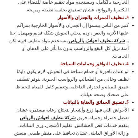
الخارجية بالكامل، وبيستخدم مواد تعقيم خاصة للقضاء على
البكتيريا والروائح، عشان تستمتع بجلسة نظيفة ومريحة.
3. تنظيف الممرات والجدران والأسوار
كتير من الناس بينسوا إن الجدران والأسوار الخارجية بتتراكم
عليها الأتربة والعفن، وده بيخلي الحوش شكله قديم ومهمل. إحنا
شركة تنظيف احواش بالرياض
بـ
بنستخدم مواد تنظيف قوية لكن
آمنة تزيل كل البقع والرواسب بدون ما تأثر على الدهان أو
الخامات.
4. تنظيف النوافير وحمامات السباحة
لو عندك نافورة أو حمام سباحة في الحوش، لازم يكون دايمًا
نظيف وخالي من الطحالب والرواسب الجيرية. بنوفر تنظيف
عميق للمياه والجدران الداخلية، وتعقيم كامل للمياه للحفاظ
على صحتك وصحة عيلتك.
5. تنسيق الحدائق والعناية بالنباتات
الأحواش اللي فيها زرع وأشجار بتحتاج رعاية مستمرة عشان
شركة تنظيف احواش بالرياض
تفضل خضراء وجميلة. فريق
بنقدم خدمات قص الحشائش، تقليم الأشجار، وري النباتات،
وإزالة الأوراق الذابلة، عشان تحافظ على منظر طبيعي منعش