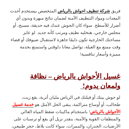
شركة تنظيف احواش بالرياض
فريق
المتخصص بيستخدم أحدث
المعدات ومواد التنظيف الآمنة لضمان نتائج مبهرة وبدون أي
أضرار للأسطح. سواء كان الحوش عندك فيه حديقة، مسبح، أو
مجلس خارجي، هنخليه نظيف ومرتب كأنه جديد. لو عايز
مساحتك الخارجية تكون دايمًا جاهزة لاستقبال ضيوفك أو قضاء
وقت ممتع مع العيلة، تواصل معانا دلوقتي واستمتع بخدمة
مميزة وأسعار تنافسية!
غسيل الأحواش بالرياض – نظافة
ولمعان يدوم!
لو حوش بيتك أو فيلتك في الرياض مليان أتربة، بقع زيت،
خدمة غسيل
طحالب، أو أوساخ متراكمة، يبقى الحل الأمثل هو
الأحواش بالرياض
! باستخدام ماكينات ضغط المياه العالي
والمنظفات القوية والآمنة، بنقدر نزيل أي بقع أو ترسبات على
الأرضيات، الجدران، والممرات، سواء كانت بلاط، حجر طبيعي،