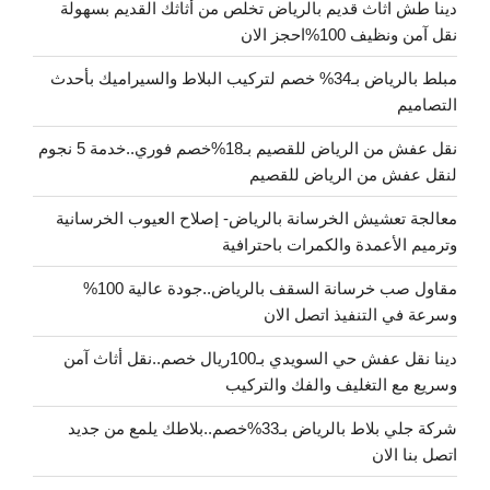
دينا طش اثاث قديم بالرياض تخلص من أثاثك القديم بسهولة
نقل آمن ونظيف 100%احجز الان
مبلط بالرياض بـ34% خصم لتركيب البلاط والسيراميك بأحدث
التصاميم
نقل عفش من الرياض للقصيم بـ18%خصم فوري..خدمة 5 نجوم
لنقل عفش من الرياض للقصيم
معالجة تعشيش الخرسانة بالرياض- إصلاح العيوب الخرسانية
وترميم الأعمدة والكمرات باحترافية
مقاول صب خرسانة السقف بالرياض..جودة عالية 100%
وسرعة في التنفيذ اتصل الان
دينا نقل عفش حي السويدي بـ100ريال خصم..نقل أثاث آمن
وسريع مع التغليف والفك والتركيب
شركة جلي بلاط بالرياض بـ33%خصم..بلاطك يلمع من جديد
اتصل بنا الان