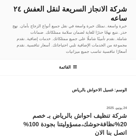
لتجاوز
شركة الانجاز السريعة لنقل العفش ٢٤
لى
ساعه
لمحتوى
خبرة واسعة..نمتلك خبرة واسعة في نقل جميع أنواع الزجاج بأمان. نهج
حذر..نتبع نهجًا حذرًا للغاية لضمان سلامة ممتلكاتك. ضمانات
شاملة..نقدم تأمينًا شاملًا على جميع ممتلكاتك. خدمات إضافية..نقدم
مجموعة من الخدمات الإضافية تلبي احتياجاتك. أسعار تنافسية..نقدم
أسعارًا تنافسية تناسب جميع ميزانيات
القائمة
الوسم:
غسيل الاحواش بالرياض
نُشر
24 يونيو، 2025
في
شركة تنظيف احواش بالرياض بـ خصم
20%نظافةحوشك،مسؤوليتنا بجودة 100%
اتصل بنا الان