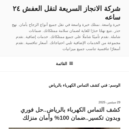
لتجاوز
شركة الانجاز السريعة لنقل العفش ٢٤
لى
ساعه
لمحتوى
خبرة واسعة..نمتلك خبرة واسعة في نقل جميع أنواع الزجاج بأمان. نهج
حذر..نتبع نهجًا حذرًا للغاية لضمان سلامة ممتلكاتك. ضمانات
شاملة..نقدم تأمينًا شاملًا على جميع ممتلكاتك. خدمات إضافية..نقدم
مجموعة من الخدمات الإضافية تلبي احتياجاتك. أسعار تنافسية..نقدم
أسعارًا تنافسية تناسب جميع ميزانيات
القائمة
الوسم:
فني كشف التماس الكهرباء بالرياض
نُشر
29 سبتمبر، 2025
في
كشف التماس الكهرباء بالرياض..حل فوري
وبدون تكسير..ضمان 100% وأمان منزلك