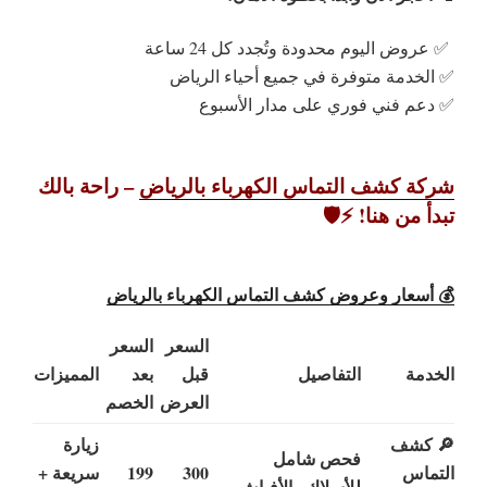
✅ عروض اليوم محدودة وتُجدد كل 24 ساعة
✅ الخدمة متوفرة في جميع أحياء الرياض
✅ دعم فني فوري على مدار الأسبوع
شركة كشف التماس الكهرباء بالرياض
– راحة بالك
تبدأ من هنا! ⚡️🛡️
💰 أسعار وعروض كشف التماس الكهرباء بالرياض
السعر
السعر
الخدمة
التفاصيل
قبل
بعد
المميزات
العرض
الخصم
🔎 كشف
زيارة
فحص شامل
التماس
300
199
سريعة +
للأسلاك والأفياش