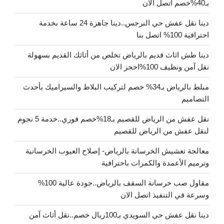
بـ40%خصم اتصل الان
دينا نقل عفش حي النرجس..دينا جاهزة 24 ساعة بخدمة
احترافية 100% اتصل بنا
دينا طش اثاث قديم بالرياض تخلص من أثاثك القديم بسهولة
نقل آمن ونظيف 100%احجز الان
مبلط بالرياض بـ34% خصم لتركيب البلاط والسيراميك بأحدث
التصاميم
نقل عفش من الرياض للقصيم بـ18%خصم فوري..خدمة 5 نجوم
لنقل عفش من الرياض للقصيم
معالجة تعشيش الخرسانة بالرياض- إصلاح العيوب الخرسانية
وترميم الأعمدة والكمرات باحترافية
مقاول صب خرسانة السقف بالرياض..جودة عالية 100%
وسرعة في التنفيذ اتصل الان
دينا نقل عفش حي السويدي بـ100ريال خصم..نقل أثاث آمن