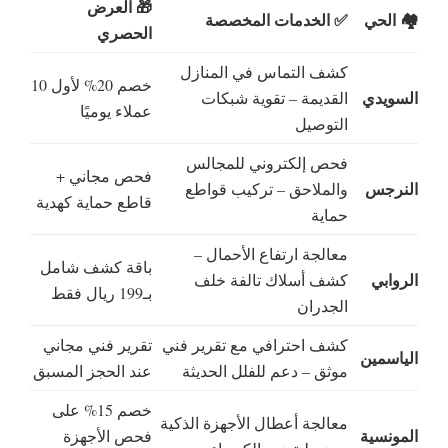
🎁 العرض
🏘️ الحي
✅ الخدمات المخصصة
الحصري
كشف التماس في المنازل
خصم 20% لأول 10
السويدي
القديمة – تقوية شبكات
عملاء يوميًا
التوصيل
فحص إلكتروني للمجالس
فحص مجاني +
النرجس
والملاحق – تركيب قواطع
قاطع حماية كهدية
حماية
معالجة ارتفاع الأحمال –
باقة كشف شامل
الروابي
كشف أسلاك تالفة خلف
بـ199 ريال فقط
الجدران
كشف احترافي مع تقرير فني
تقرير فني مجاني
الياسمين
موثق – دعم للفلل الحديثة
عند الحجز المسبق
خصم 15% على
معالجة أعطال الأجهزة الذكية
المونسية
فحص الأجهزة