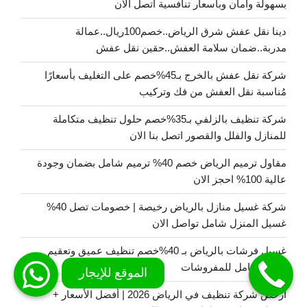
بسهولة وأمان وبأسعار تنافسية اتصل الان
دينا نقل عفش شرق الرياض..خصم100ريال..عمالة
مدربة..ضمان سلامة العفش..حقين نقل عفش
شركة نقل عفش بالخرج بـ45%خصم على التغليف بأسعارًا
مُناسبة نقل العفش من فك وتركيب
شركة تنظيف بالزلفي بـ35%خصم حلول تنظيف متكاملة
للمنازل والفلل والقصور اتصل بنا الان
مقاول ترميم الرياض خصم 40% ترميم شامل بضمان وجودة
عالية 100% احجز الان
شركة غسيل منازل بالرياض رخيصة | خصومات تصل 40%
غسيل المنزل شامل تواصل الان
غسيل فرشات بالرياض بـ 40%خصم تنظيف عميق وتعقيم
بالبخار كامل للمفروشات
ارخص شركة تنظيف في الرياض 2026 | أفضل الأسعار +