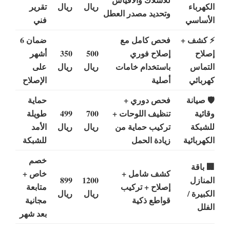
الكهرباء
ريال
ريال
تقرير
وتحديد مصدر العطل
الأساسي
فني
⚡ كشف +
فحص كامل مع
ضمان 6
إصلاح
إصلاح فوري
500
350
أشهر
التماس
باستخدام خامات
ريال
ريال
على
كهربائي
أصلية
الإصلاح
🛡 صيانة
فحص دوري +
حماية
وقائية
تنظيف اللوحات +
700
499
طويلة
للشبكة
تركيب حماية من
ريال
ريال
الأمد
الكهربائية
زيادة الحمل
للشبكة
خصم
🏢 باقة
كشف شامل +
خاص +
المنازل
1200
899
إصلاح + تركيب
متابعة
الكبيرة /
ريال
ريال
قواطع ذكية
مجانية
الفلل
بعد شهر