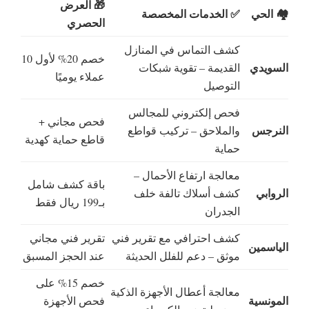
🎁 العرض
🏘️ الحي
✅ الخدمات المخصصة
الحصري
كشف التماس في المنازل
خصم 20% لأول 10
السويدي
القديمة – تقوية شبكات
عملاء يوميًا
التوصيل
فحص إلكتروني للمجالس
فحص مجاني +
النرجس
والملاحق – تركيب قواطع
قاطع حماية كهدية
حماية
معالجة ارتفاع الأحمال –
باقة كشف شامل
الروابي
كشف أسلاك تالفة خلف
بـ199 ريال فقط
الجدران
كشف احترافي مع تقرير فني
تقرير فني مجاني
الياسمين
موثق – دعم للفلل الحديثة
عند الحجز المسبق
خصم 15% على
معالجة أعطال الأجهزة الذكية
المونسية
فحص الأجهزة