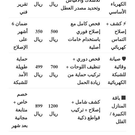
الكهرباء
ريال
ريال
تقرير
وتحديد مصدر العطل
الأساسي
فني
⚡ كشف +
فحص كامل مع
ضمان 6
إصلاح
إصلاح فوري
500
350
أشهر
التماس
باستخدام خامات
ريال
ريال
على
كهربائي
أصلية
الإصلاح
🛡 صيانة
فحص دوري +
حماية
وقائية
تنظيف اللوحات +
700
499
طويلة
للشبكة
تركيب حماية من
ريال
ريال
الأمد
الكهربائية
زيادة الحمل
للشبكة
خصم
🏢 باقة
كشف شامل +
خاص +
المنازل
1200
899
إصلاح + تركيب
متابعة
الكبيرة /
ريال
ريال
قواطع ذكية
مجانية
الفلل
بعد شهر