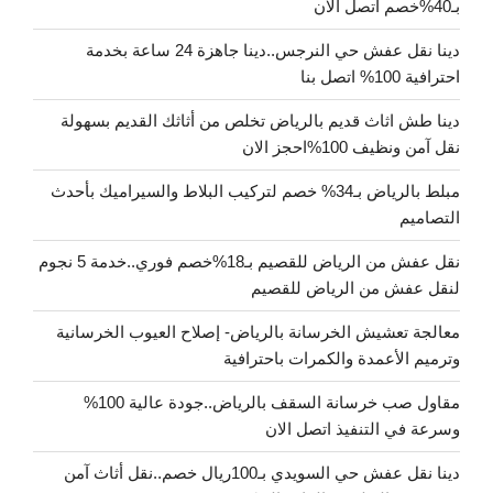
بـ40%خصم اتصل الان
دينا نقل عفش حي النرجس..دينا جاهزة 24 ساعة بخدمة
احترافية 100% اتصل بنا
دينا طش اثاث قديم بالرياض تخلص من أثاثك القديم بسهولة
نقل آمن ونظيف 100%احجز الان
مبلط بالرياض بـ34% خصم لتركيب البلاط والسيراميك بأحدث
التصاميم
نقل عفش من الرياض للقصيم بـ18%خصم فوري..خدمة 5 نجوم
لنقل عفش من الرياض للقصيم
معالجة تعشيش الخرسانة بالرياض- إصلاح العيوب الخرسانية
وترميم الأعمدة والكمرات باحترافية
مقاول صب خرسانة السقف بالرياض..جودة عالية 100%
وسرعة في التنفيذ اتصل الان
دينا نقل عفش حي السويدي بـ100ريال خصم..نقل أثاث آمن