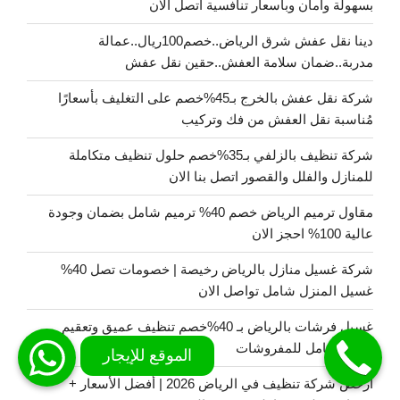
بسهولة وأمان وبأسعار تنافسية اتصل الان
دينا نقل عفش شرق الرياض..خصم100ريال..عمالة
مدربة..ضمان سلامة العفش..حقين نقل عفش
شركة نقل عفش بالخرج بـ45%خصم على التغليف بأسعارًا
مُناسبة نقل العفش من فك وتركيب
شركة تنظيف بالزلفي بـ35%خصم حلول تنظيف متكاملة
للمنازل والفلل والقصور اتصل بنا الان
مقاول ترميم الرياض خصم 40% ترميم شامل بضمان وجودة
عالية 100% احجز الان
شركة غسيل منازل بالرياض رخيصة | خصومات تصل 40%
غسيل المنزل شامل تواصل الان
غسيل فرشات بالرياض بـ 40%خصم تنظيف عميق وتعقيم
بالبخار كامل للمفروشات
ارخص شركة تنظيف في الرياض 2026 | أفضل الأسعار +