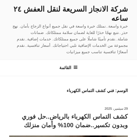
لتجاوز
شركة الانجاز السريعة لنقل العفش ٢٤
لى
ساعه
لمحتوى
خبرة واسعة..نمتلك خبرة واسعة في نقل جميع أنواع الزجاج بأمان. نهج
حذر..نتبع نهجًا حذرًا للغاية لضمان سلامة ممتلكاتك. ضمانات
شاملة..نقدم تأمينًا شاملًا على جميع ممتلكاتك. خدمات إضافية..نقدم
مجموعة من الخدمات الإضافية تلبي احتياجاتك. أسعار تنافسية..نقدم
أسعارًا تنافسية تناسب جميع ميزانيات
القائمة
الوسم:
فني كشف التماس الكهرباء
نُشر
29 سبتمبر، 2025
في
كشف التماس الكهرباء بالرياض..حل فوري
وبدون تكسير..ضمان 100% وأمان منزلك