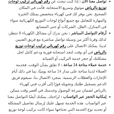
تواصل معنا الآن :
رقم كهربائي تركيب لوحات
إذا كنت تبحث عن
توزيع بالرياض
موثوق وسريع الاستجابة، فأنت في المكان
الصحيح. نحن نوفر لك فني كهرباء متخصص يمتلك الخبرة
والمهارة للتعامل مع جميع أنواع لوحات التوزيع الكهربائية سواء
في المنازل، الفلل، الشركات أو حتى المصانع.
أرقام التواصل المباشر :
نحن ندرك أن مشاكل الكهرباء لا تنتظر،
لذلك وفرنا أكثر من وسيلة تواصل مباشرة مع فريق الفنيين
رقم كهربائي تركيب لوحات توزيع
لدينا. يمكنك الاتصال على
بالرياض
في أي وقت لتجد استجابة فورية ودعم كامل لحل
مشكلتك أو حجز خدمة التركيب أو الصيانة.
خدمة عملاء متاحة 24 ساعة :
لا تقلق بشأن الوقت، فخدمة
العملاء لدينا متاحة على مدار 24 ساعة يوميًا، بما في ذلك أيام
الإجازات والعطلات الرسمية. بمجرد الاتصال بنا، سيقوم فريق
الدعم بتسجيل طلبك وتحويله فورًا إلى أقرب فني كهرباء
بالرياض لضمان سرعة الوصول وخدمتك في أقصر وقت ممكن.
إمكانية الحجز عبر الواتساب :
لراحتك، يمكنك أيضًا التواصل معنا
عبر الواتساب. هذه الخدمة تسهل عليك إرسال تفاصيل المشكلة
أو تحديد نوع الخدمة التي تحتاجها سواء كانت تركيب لوحة توزيع