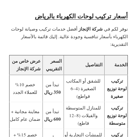
أسعار تركيب لوحات الكهرباء بالرياض
شركة الإنجاز
نوفر لكم في
أفضل خدمات تركيب وصيانة لوحات
الكهرباء بأسعار تنافسية وجودة عالية. إليك قائمة بالأسعار
التقديرية:
السعر
عرض خاص من
الخدمة
التفاصيل
التقريبي
شركة الإنجاز
تركيب
للشقق أو المكاتب
تبدأ من
خصم 10%
لوحة توزيع
الصغيرة (4–6
350 ريال
للعملاء الجدد
صغيرة
قواطع)
تركيب
للمنازل المتوسطة
تبدأ من
معاينة مجانية +
لوحة توزيع
والفيلات (8–12
600 ريال
ضمان عام كامل
متوسطة
قاطع)
تركيب
للمنشآت التجارية أو
خصم 15% +