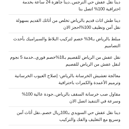
دينا نقل عفش حي النرجس..دينا جاهزة 24 ساعة بخدمة
احترافية 100% اتصل بنا
دينا طش اثاث قديم بالرياض تخلص من أثاثك القديم بسهولة
نقل آمن ونظيف 100%احجز الان
مبلط بالرياض بـ34% خصم لتركيب البلاط والسيراميك بأحدث
التصاميم
نقل عفش من الرياض للقصيم بـ18%خصم فوري..خدمة 5 نجوم
لنقل عفش من الرياض للقصيم
معالجة تعشيش الخرسانة بالرياض- إصلاح العيوب الخرسانية
وترميم الأعمدة والكمرات باحترافية
مقاول صب خرسانة السقف بالرياض..جودة عالية 100%
وسرعة في التنفيذ اتصل الان
دينا نقل عفش حي السويدي بـ100ريال خصم..نقل أثاث آمن
وسريع مع التغليف والفك والتركيب