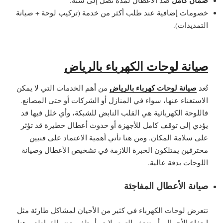
ضمان كامل
ضد الأعطال لمدة تصل إلى سنة.
خصومات إضافية عند طلب أكثر من خدمة (تركيب لوحة + صيانة
التمديدات).
صيانة لوحات الكهرباء بالرياض
صيانة لوحات كهرباء بالرياض
تُعد
من أهم الخدمات التي لا يمكن
الاستغناء عنها، سواء في المنازل أو الشركات أو حتى المصانع.
فاللوحة الكهربائية هي القلب النابض للشبكة، وأي خلل فيها قد
يؤدي إلى توقف كامل للأجهزة أو حدوث أعطال خطيرة قد تؤثر
على سلامة المكان. ومن هنا تأتي أهمية الاعتماد على فنيين
محترفين يمتلكون الخبرة اللازمة في تشخيص الأعطال وصيانة
اللوحات بدقة عالية.
صيانة الأعطال المفاجئة
تتعرض لوحات الكهرباء في كثير من الأحيان لمشاكل طارئة مثل
ارتفاع الأحمال، أو ضعف التوصيلات، أو تلف بعض القواطع. وهنا