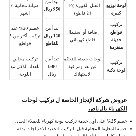
تبدأ من
لوحة توزيع
الفلل الكبيرة (16–
صيانة مجانية 6
950 ريال
كبيرة
24 قاطع)
أشهر
تركيب
تبدأ من
خصم 20% عند
قواطع
إضافة أو استبدال
120 ريال
تركيب أكثر من 5
حديثة
قاطع كهربائي
للقاطع
قواطع
منفردة
لوحات حديثة للتحكم
تبدأ من
تركيب مجاني
تركيب
1500
عن بعد ومراقبة
للعداد الذكي مع
لوحة ذكية
ريال
الاستهلاك
اللوحة
عروض شركة الإنجاز الخاصة ل
تركيب لوحات
الكهرباء بالرياض
25%
خصم
على أول خدمة تركيب لوحة كهرباء للعملاء الجدد.
المعاينة المجانية
خدمة
قبل التركيب لتحديد الاحتياجات بدقة.