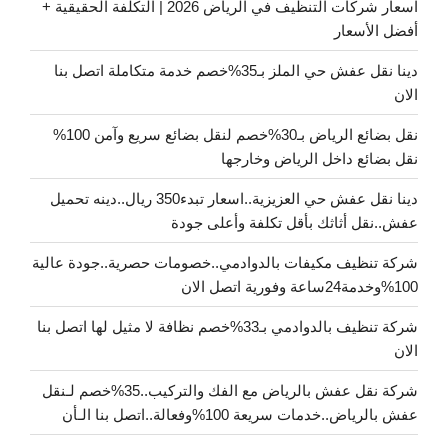
اسعار شركات التنظيف في الرياض 2026 | التكلفة الحقيقية +
أفضل الأسعار
دينا نقل عفش حي الملز بـ35%خصم خدمة متكاملة اتصل بنا
الان
نقل بضائع الرياض بـ30%خصم لنقل بضائع سريع وآمن 100%
نقل بضائع داخل الرياض وخارجها
دينا نقل عفش حي العزيزية..اسعار تبدء350 ريال..دينه تحميل
عفش..نقل أثاثك بأقل تكلفة وأعلى جودة
شركة تنظيف مكيفات بالدوادمي..خصومات حصرية..جودة عالية
100%وخدمة24ساعة وفورية اتصل الان
شركة تنظيف بالدوادمي بـ33%خصم نظافة لا مثيل لها اتصل بنا
الان
شركة نقل عفش بالرياض مع الفك والتركيب..35%خصم لـنقل
عفش بالرياض..خدمات سريعة 100%وفعالة..اتصل بنا الـأن