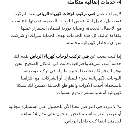
4- خدمات إضافية متكاملة
فني تركيب لوحات كهرباء الرياض
لا يتوقف عمل
عند التركيب
فقط، بل يشمل أيضًا فحص اللوحات القديمة، تحديثها لتتناسب
مع الأحمال الجديدة، وصيانة دورية لضمان استمرار عملها
بكفاءة عالية. كل هذه الخدمات تهدف لحماية منزلك أو شركتك
من أي مخاطر كهربائية محتملة.
فني تركيب لوحات كهرباء الرياض
إذا كنت تبحث عن
يقدم لك
خدمة آمنة، سريعة واحترافية، فأنت في المكان الصحيح. نحن
نوفر لك فريقًا متخصصًا بخبرة طويلة في تركيب وصيانة
اللوحات الكهربائية سواء للمنازل أو الشركات. مع التزامنا
باستخدام أحدث الأدوات والقواطع الحديثة، نضمن لك شبكة
كهربائية آمنة ومستقرة تدوم لسنوات.
📞 لا تتردد في التواصل معنا الآن للحصول على استشارة مجانية
أو عرض سعر مناسب، فنحن متاحون على مدار 24 ساعة
لخدمتك أينما كنت داخل الرياض.