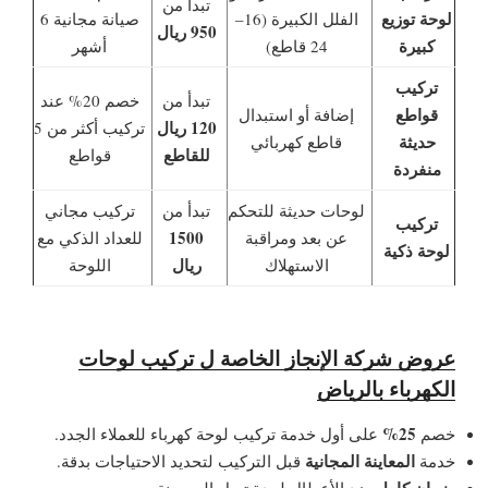
تبدأ من
لوحة توزيع
الفلل الكبيرة (16–
صيانة مجانية 6
950 ريال
كبيرة
24 قاطع)
أشهر
تركيب
تبدأ من
خصم 20% عند
قواطع
إضافة أو استبدال
120 ريال
تركيب أكثر من 5
حديثة
قاطع كهربائي
للقاطع
قواطع
منفردة
لوحات حديثة للتحكم
تبدأ من
تركيب مجاني
تركيب
1500
عن بعد ومراقبة
للعداد الذكي مع
لوحة ذكية
ريال
الاستهلاك
اللوحة
عروض شركة الإنجاز الخاصة ل
تركيب لوحات
الكهرباء بالرياض
25%
خصم
على أول خدمة تركيب لوحة كهرباء للعملاء الجدد.
المعاينة المجانية
خدمة
قبل التركيب لتحديد الاحتياجات بدقة.