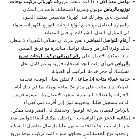
تواصل معنا الآن :
رقم كهربائي تركيب لوحات
إذا كنت تبحث عن
توزيع بالرياض
موثوق وسريع الاستجابة، فأنت في المكان
الصحيح. نحن نوفر لك فني كهرباء متخصص يمتلك الخبرة
والمهارة للتعامل مع جميع أنواع لوحات التوزيع الكهربائية سواء
في المنازل، الفلل، الشركات أو حتى المصانع.
أرقام التواصل المباشر :
نحن ندرك أن مشاكل الكهرباء لا تنتظر،
لذلك وفرنا أكثر من وسيلة تواصل مباشرة مع فريق الفنيين
رقم كهربائي تركيب لوحات توزيع
لدينا. يمكنك الاتصال على
بالرياض
في أي وقت لتجد استجابة فورية ودعم كامل لحل
مشكلتك أو حجز خدمة التركيب أو الصيانة.
خدمة عملاء متاحة 24 ساعة :
لا تقلق بشأن الوقت، فخدمة
العملاء لدينا متاحة على مدار 24 ساعة يوميًا، بما في ذلك أيام
الإجازات والعطلات الرسمية. بمجرد الاتصال بنا، سيقوم فريق
الدعم بتسجيل طلبك وتحويله فورًا إلى أقرب فني كهرباء
بالرياض لضمان سرعة الوصول وخدمتك في أقصر وقت ممكن.
إمكانية الحجز عبر الواتساب :
لراحتك، يمكنك أيضًا التواصل معنا
عبر الواتساب. هذه الخدمة تسهل عليك إرسال تفاصيل المشكلة
أو تحديد نوع الخدمة التي تحتاجها سواء كانت تركيب لوحة توزيع