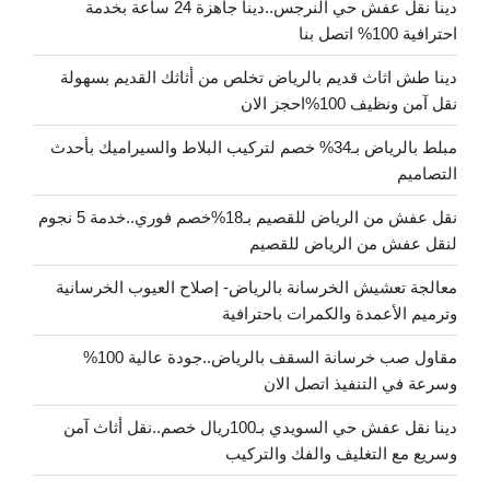
دينا نقل عفش حي النرجس..دينا جاهزة 24 ساعة بخدمة
احترافية 100% اتصل بنا
دينا طش اثاث قديم بالرياض تخلص من أثاثك القديم بسهولة
نقل آمن ونظيف 100%احجز الان
مبلط بالرياض بـ34% خصم لتركيب البلاط والسيراميك بأحدث
التصاميم
نقل عفش من الرياض للقصيم بـ18%خصم فوري..خدمة 5 نجوم
لنقل عفش من الرياض للقصيم
معالجة تعشيش الخرسانة بالرياض- إصلاح العيوب الخرسانية
وترميم الأعمدة والكمرات باحترافية
مقاول صب خرسانة السقف بالرياض..جودة عالية 100%
وسرعة في التنفيذ اتصل الان
دينا نقل عفش حي السويدي بـ100ريال خصم..نقل أثاث آمن
وسريع مع التغليف والفك والتركيب