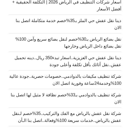
اسعار شركات التنظيف في الرياض 2026 | التكلفة الحقيقية +
أفضل الأسعار
دينا نقل عفش حي الملز بـ35%خصم خدمة متكاملة اتصل بنا
الان
نقل بضائع الرياض بـ30%خصم لنقل بضائع سريع وآمن 100%
نقل بضائع داخل الرياض وخارجها
دينا نقل عفش حي العزيزية..اسعار تبدء350 ريال..دينه تحميل
عفش..نقل أثاثك بأقل تكلفة وأعلى جودة
شركة تنظيف مكيفات بالدوادمي..خصومات حصرية..جودة عالية
100%وخدمة24ساعة وفورية اتصل الان
شركة تنظيف بالدوادمي بـ33%خصم نظافة لا مثيل لها اتصل بنا
الان
شركة نقل عفش بالرياض مع الفك والتركيب..35%خصم لـنقل
عفش بالرياض..خدمات سريعة 100%وفعالة..اتصل بنا الـأن