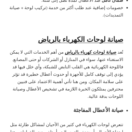
ضمان كامل
ضد الأعطال لمدة تصل إلى سنة.
خصومات إضافية عند طلب أكثر من خدمة (تركيب لوحة + صيانة
التمديدات).
صيانة لوحات الكهرباء بالرياض
صيانة لوحات كهرباء بالرياض
تُعد
من أهم الخدمات التي لا يمكن
الاستغناء عنها، سواء في المنازل أو الشركات أو حتى المصانع.
فاللوحة الكهربائية هي القلب النابض للشبكة، وأي خلل فيها قد
يؤدي إلى توقف كامل للأجهزة أو حدوث أعطال خطيرة قد تؤثر
على سلامة المكان. ومن هنا تأتي أهمية الاعتماد على فنيين
محترفين يمتلكون الخبرة اللازمة في تشخيص الأعطال وصيانة
اللوحات بدقة عالية.
صيانة الأعطال المفاجئة
تتعرض لوحات الكهرباء في كثير من الأحيان لمشاكل طارئة مثل
ارتفاع الأحمال، أو ضعف التوصيلات، أو تلف بعض القواطع. وهنا