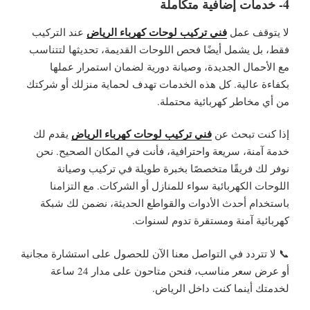
4- خدمات إضافية متكاملة
فني تركيب لوحات كهرباء الرياض
لا يتوقف عمل
عند التركيب
فقط، بل يشمل أيضًا فحص اللوحات القديمة، تحديثها لتتناسب
مع الأحمال الجديدة، وصيانة دورية لضمان استمرار عملها
بكفاءة عالية. كل هذه الخدمات تهدف لحماية منزلك أو شركتك
من أي مخاطر كهربائية محتملة.
فني تركيب لوحات كهرباء الرياض
إذا كنت تبحث عن
يقدم لك
خدمة آمنة، سريعة واحترافية، فأنت في المكان الصحيح. نحن
نوفر لك فريقًا متخصصًا بخبرة طويلة في تركيب وصيانة
اللوحات الكهربائية سواء للمنازل أو الشركات. مع التزامنا
باستخدام أحدث الأدوات والقواطع الحديثة، نضمن لك شبكة
كهربائية آمنة ومستقرة تدوم لسنوات.
📞 لا تتردد في التواصل معنا الآن للحصول على استشارة مجانية
أو عرض سعر مناسب، فنحن متاحون على مدار 24 ساعة
لخدمتك أينما كنت داخل الرياض.