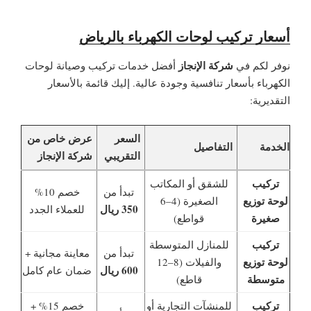
أسعار تركيب لوحات الكهرباء بالرياض
شركة الإنجاز
نوفر لكم في
أفضل خدمات تركيب وصيانة لوحات
الكهرباء بأسعار تنافسية وجودة عالية. إليك قائمة بالأسعار
التقديرية:
السعر
عرض خاص من
الخدمة
التفاصيل
التقريبي
شركة الإنجاز
تركيب
للشقق أو المكاتب
تبدأ من
خصم 10%
لوحة توزيع
الصغيرة (4–6
350 ريال
للعملاء الجدد
صغيرة
قواطع)
تركيب
للمنازل المتوسطة
تبدأ من
معاينة مجانية +
لوحة توزيع
والفيلات (8–12
600 ريال
ضمان عام كامل
متوسطة
قاطع)
تركيب
للمنشآت التجارية أو
خصم 15% +