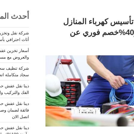
أحدث المق
 تأسيس كهرباء المنازل
بالرياض لراحة بالك..و40%خصم فوري عن
أثاث احترافي بأس
والعروض مع مستودعات آمن
سجاد متكاملة اتصل
الفك والتركيب وا
فائقة لضمان وصو
اتصل الان
دينا نقل عفش حي