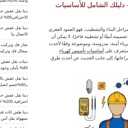
وآمنة 100%اتصل بنا الان
دليلك الشامل للأساسيات
دينا نقل عفش حي 
الاحترافي99% اتصل بنا الان
راحل البناء والتشطيب، فهو العمود الفقري
الاتصال بنا
ميمه أنيقًا أو تشطيبه فاخرًا، لا يمكن أن
رباء آمنة، مدروسة، وموضوعة وفقًا لأحدث
، سنتعرف على
أساسيات تأسيس كهرباء
بمجال فك وتركيب الغرف..
راعاتها، إلى جانب الحديث عن أحدث طرق
دينات نقل عفش با
40% بأمان وجودة مضمونة 100% تواصل الان
بـ40%خصم اتصل الان
احترافية 100% اتصل بنا
دينا طش اثاث قدي
بسهولة نقل آمن ونظيف 100