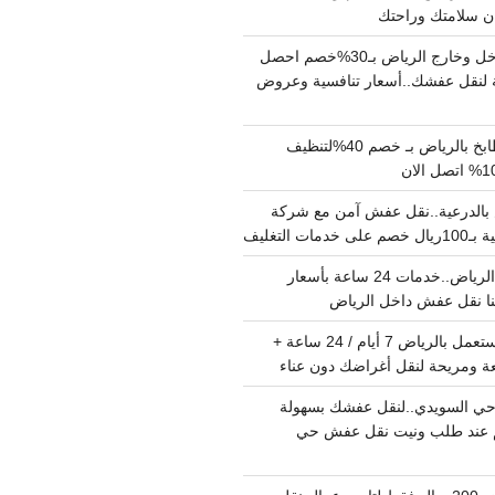
دينا نقل عفش داخل وخارج الرياض بـ30%خصم احصل
لنقل عفشك..أسعار تنافسية وعروض
شركة تنظيف مطابخ بالرياض بـ خصم 40%لتنظيف
الدرعية..نقل عفش آمن مع شركة
ت التغليف
نقل عفش داخل الرياض..خدمات 24 ساعة بأسعار
دينا تشيل اثاث مستعمل بالرياض 7 أيام / 24 ساعة +
ة ومريحة لنقل أغراضك دون عناء
ي السويدي..لنقل عفشك بسهولة
15%خصم عند طلب ونيت نقل عفش حي