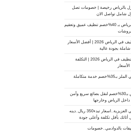
ل بالرياض رخيصة | خصومات تصل
غسيل فرشات بالرياض بـ 40%خصم تنظيف عميق وتعقيم
فروشات
ارخص شركة تنظيف في الرياض 2026 | أفضل الأسعار
املة بجودة عالية
اسعار شركات التنظيف في الرياض 2026 | التكلفة
الأسعار
دينا نقل عفش حي الملز بـ35%خصم خدمة متكاملة
نقل بضائع الرياض بـ30%خصم لنقل بضائع سريع وآمن
دينا نقل عفش حي العزيزية..اسعار تبدء350 ريال..دينه
أثاثك بأقل تكلفة وأعلى جودة
فات بالدوادمي..خصومات