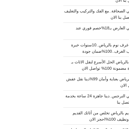
الصحافة..مع الفك والتركيب والتغليف
دينا نقل عفش حي العارض بـ18%خصم فوري عند
نجار فك وتركيب غرف نوم بالرياض..10سنوات خبرة
100%ضمان جودة
لرياض الحل الأسرع لنقل الاثاث بـ
دينا نقل عفش بالرياض بعناية وأمان 99%دينا نقل عفش
دينا نقل عفش حي النرجس..دينا جاهزة 24 ساعة بخدمة
م بالرياض تخلص من أثاثك القديم
%احجز الان