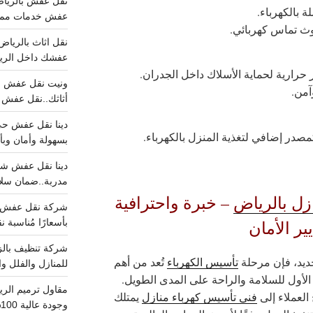
ة بالكهرباء.
عفش خدمات مميزه 100%..عرض
وث تماس كهربائي.
عفشك داخل الرياض تبد
آمن.
أثاثك..نقل عفش احترافي00
صدر إضافي لتغذية المنزل بالكهرباء.
بسهولة وأمان وبأ
مدربة..ضمان سل
زل بالرياض
– خبرة واحترافية
ر الأمان
بأسعارًا مُناسبة
جديد، فإن مرحلة
تأسيس الكهرباء
تُعد من أهم
للمنازل والفلل وا
لأول للسلامة والراحة على المدى الطويل.
العملاء إلى
فني تأسيس كهرباء منازل
يمتلك
وجودة عالية 100% احجز الان