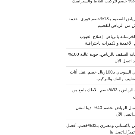
مبلط بالرياض بـ34% خصم لتركيب البلاط والسيراميك
نقل عفش من الرياض للقصيم بـ18%خصم فوري..خدمة
خرسانة بالرياض- إصلاح العيوب
 الأعمدة والكمرات باحترافية
مقاول صب خرسانة السقف بالرياض..جودة عالية 100%
 اتصل الان
دينا نقل عفش حي السويدي بـ100ريال خصم..نقل أثاث
غليف والفك والتركيب
شركة جلي بلاط بالرياض بـ33%خصم..بلاطك يلمع من
ن
دينا نقل عفش شمال الرياض بخصم 40%..دينا لـنقل
نقل عفش بالرياض باكستاني ومصري بـ33%خصم..أفضل
يزًا..اتصل بنا