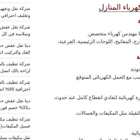
باء المنازل
وتغليف احترافي 
ها مهندس كهرباء متخصص.
وسلاسة في كل خط
، المفاتيح، اللوحات الرئيسية، الفرعية،
الفك والتركيب اتص
ة
ودة.
لراحة بالك اتصل ب
سب مع الحمل الكهربائي المتوقع.
احترافية 99% اتصل بنا الان
ة كهربائية لتفادي انقطاع كامل عند حدوث
دينا نقل عفش ح
بـ33% خصم فوري
ثقيلة مثل المكيفات والغسالات.
غسيل المكيفات(
ئية.