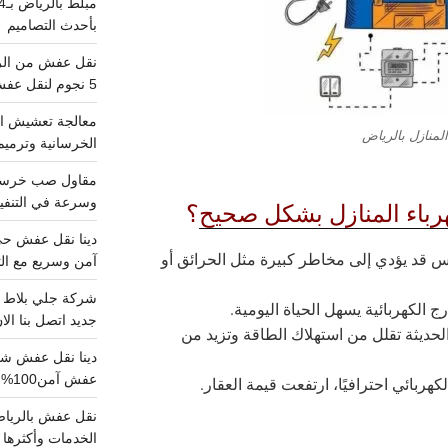
بأحدث التصاميم
5 نجوم لنقل عفش من الرياض للقصيم
معالجة تعشيش ال
لمنازل بالرياض
الخرسانية وترميم
وسرعة في التنفيذ
رباء المنازل بشكل صحيح
؟
س قد يؤدي إلى مخاطر كبيرة مثل الحرائق أو
آمن وسريع مع الت
رج الكهربائية يسهل الحياة اليومية.
جديد اتصل بنا الا
الحديثة تقلل من استهلاك الطاقة وتزيد من
عفش آمن100%..اتصل الآن
كهربائي احترافيًا، ارتفعت قيمة العقار.
الخدمات وأكثرها تم