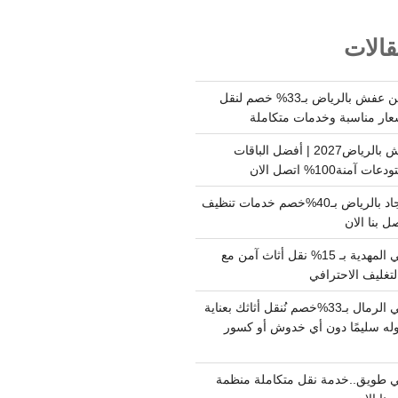
الات
شركة نقل وتخزين عفش بالرياض بـ33% خصم لنقل
عار مناسبة وخدمات متكاملة
أسعار تخزين عفش بالرياض2027 | أفضل الباقات
ة100% اتصل الان
شركة تنظيف سجاد بالرياض بـ40%خصم خدمات تنظيف
 بنا الان
دينا نقل عفش حي المهدية بـ 15% نقل أثاث آمن مع
لتغليف الاحترافي
دينا نقل عفش حي الرمال بـ33%خصم نُنقل أثاثك بعناية
له سليمًا دون أي خدوش أو كسور
 طويق..خدمة نقل متكاملة منظمة