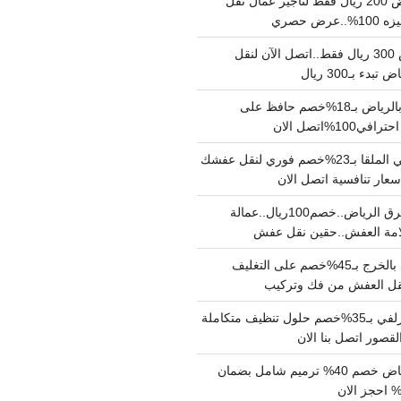
نقل عفش بالرياض 200 ريال فقط لتاجير عمال نقل
 حصري
نقل اثاث بالرياض 300 ريال فقط..اتصل الآن لنقل
ء بـ300 ريال
ونيت نقل عفش بالرياض بـ18%خصم حافظ على
1%اتصل الان
دينا نقل عفش حي الملقا بـ23%خصم فوري لنقل عفشك
سعار تنافسية اتصل الان
دينا نقل عفش شرق الرياض..خصم100ريال..عمالة
امة العفش..حقين نقل عفش
شركة نقل عفش بالخرج بـ45%خصم على التغليف
 نقل العفش من فك وتركيب
شركة تنظيف بالزلفي بـ35%خصم حلول تنظيف متكاملة
لقصور اتصل بنا الان
مقاول ترميم الرياض خصم 40% ترميم شامل بضمان