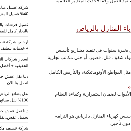
نفيذ العمل وفقًا لأحدث المعايير العالمية.
شركة غسيل مناز
40% غسيل المنزل شامل تواصل الان
اء المنازل بالرياض
بالبخار كامل للم
+ خدمات تنظيف ش
بخبرة سنوات في تنفيذ مشاريع تأسيس
سواء شقق، فلل، قصور، أو حتى مكاتب تجارية.
الحقيقية + أفضل 
ثل القواطع الأوتوماتيكية، والتأريض الكامل
اتصل بنا الان
ة
والأدوات لضمان استمرارية وكفاءة النظام
100% نقل بضائع داخل الرياض وخارجها
يس كهرباء المنازل بالرياض هو التزامه
تحميل عفش..نقل 
دون تأخير.
شركة تنظيف مكي