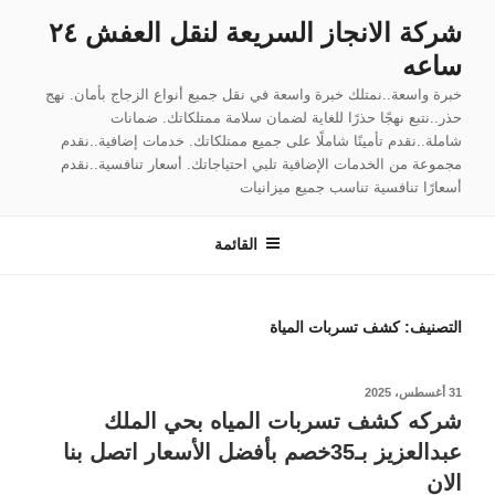
لتجاوز
شركة الانجاز السريعة لنقل العفش ٢٤
لى
ساعه
لمحتوى
خبرة واسعة..نمتلك خبرة واسعة في نقل جميع أنواع الزجاج بأمان. نهج
حذر..نتبع نهجًا حذرًا للغاية لضمان سلامة ممتلكاتك. ضمانات
شاملة..نقدم تأمينًا شاملًا على جميع ممتلكاتك. خدمات إضافية..نقدم
مجموعة من الخدمات الإضافية تلبي احتياجاتك. أسعار تنافسية..نقدم
أسعارًا تنافسية تناسب جميع ميزانيات
القائمة
التصنيف:
كشف تسربات المياة
نُشر
31 أغسطس، 2025
في
شركه كشف تسربات المياه بحي الملك
عبدالعزيز بـ35خصم بأفضل الأسعار اتصل بنا
الان