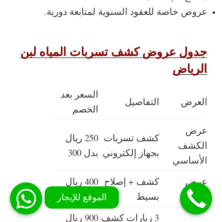
عروض خاصة للعقود السنوية لمتابعة دورية.
جدول عروض كشف تسربات المياه لبن
الرياض
السعر بعد
العرض
التفاصيل
الخصم
عرض
كشف تسربات
250 ريال
الكشف
بجهاز إلكتروني
بدل 300
الأساسي
عرض
كشف + إصلاح
400 ريال
شامل
بسيط
بدل 500
3 زيارات كشف
900 ريال