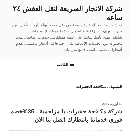
لتجاوز
شركة الانجاز السريعة لنقل العفش ٢٤
لى
ساعه
لمحتوى
خبرة واسعة..نمتلك خبرة واسعة في نقل جميع أنواع الزجاج بأمان. نهج
حذر..نتبع نهجًا حذرًا للغاية لضمان سلامة ممتلكاتك. ضمانات
شاملة..نقدم تأمينًا شاملًا على جميع ممتلكاتك. خدمات إضافية..نقدم
مجموعة من الخدمات الإضافية تلبي احتياجاتك. أسعار تنافسية..نقدم
أسعارًا تنافسية تناسب جميع ميزانيات
القائمة
التصنيف:
مكافحة الحشرات
نُشر
12 أبريل، 2026
في
شركة مكافحة حشرات بالمزاحمية بـ35%خصم
فوري خدماتنا بانتظارك اتصل بنا الان