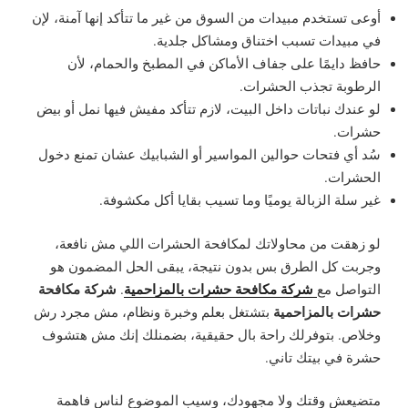
أوعى تستخدم مبيدات من السوق من غير ما تتأكد إنها آمنة، لإن
في مبيدات تسبب اختناق ومشاكل جلدية.
حافظ دايمًا على جفاف الأماكن في المطبخ والحمام، لأن
الرطوبة تجذب الحشرات.
لو عندك نباتات داخل البيت، لازم تتأكد مفيش فيها نمل أو بيض
حشرات.
سُد أي فتحات حوالين المواسير أو الشبابيك عشان تمنع دخول
الحشرات.
غير سلة الزبالة يوميًا وما تسيب بقايا أكل مكشوفة.
لو زهقت من محاولاتك لمكافحة الحشرات اللي مش نافعة،
وجربت كل الطرق بس بدون نتيجة، يبقى الحل المضمون هو
شركة مكافحة حشرات بالمزاحمية
شركة مكافحة
التواصل مع
.
حشرات بالمزاحمية
بتشتغل بعلم وخبرة ونظام، مش مجرد رش
وخلاص. بتوفرلك راحة بال حقيقية، بضمنلك إنك مش هتشوف
حشرة في بيتك تاني.
متضيعش وقتك ولا مجهودك، وسيب الموضوع لناس فاهمة