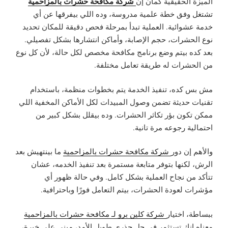
شركة مكافحة حشرات بالمزاحمية
الميزة الحقيقية كمان إن
تشتغل وفق خطة علمية مدروسة، وده اللي بيفرقها عن أي
خدمة عشوائية. العملية تبدأ بمرحلة فحص دقيقة للمكان تحديد
نوع الحشرات، حجم الإصابة، وأماكن انتشارها بشكل تفصيلي.
بعد كده بيتم وضع برنامج مكافحة مخصص لكل حالة، لأن كل نوع
من الحشرات له طريقة تعامل مختلفة.
مش بس كده، تنفيذ الخدمة يتم بخطوات منظمة، باستخدام
تقنيات حديثة تضمن وصول المبيدات لكل الأماكن المخفية اللي
ممكن تكون بؤر تكاثر الحشرات. وده بيقلل بشكل كبير من
احتمالية رجوعه مرة تانية.
والأهم إن دور
شركة مكافحة حشرات بالمزاحمية
ما بينتهيش بعد
الرش، لكنها بتوفر متابعة مستمرة بعد تنفيذ الخدمه، عشان
تتأكد من نجاح العملية بشكل كامل. وفي حالة ظهور أي
مؤشرات لعودة الحشرات، بيتم التعامل فورًا وباحترافية.
ببساطة، اختيار
شركة كلين برو لـ مكافحة حشرات بالمزاحمية
معناه إنك تستثمر في حل جذري طويل الأمد، مبني على خبرة،