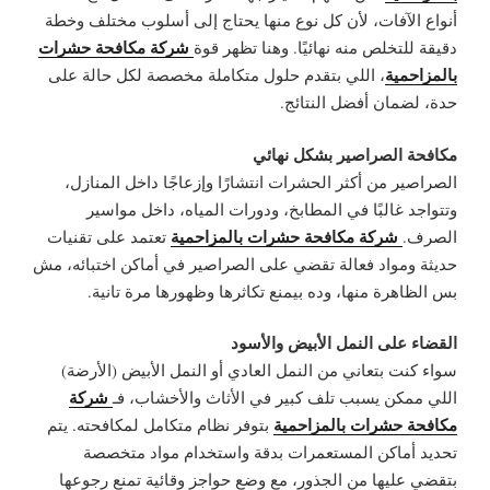
أنواع الآفات، لأن كل نوع منها يحتاج إلى أسلوب مختلف وخطة
شركة مكافحة حشرات
دقيقة للتخلص منه نهائيًا. وهنا تظهر قوة
بالمزاحمية
، اللي بتقدم حلول متكاملة مخصصة لكل حالة على
حدة، لضمان أفضل النتائج.
مكافحة الصراصير بشكل نهائي
الصراصير من أكثر الحشرات انتشارًا وإزعاجًا داخل المنازل،
وتتواجد غالبًا في المطابخ، ودورات المياه، داخل مواسير
شركة مكافحة حشرات بالمزاحمية
الصرف.
تعتمد على تقنيات
حديثة ومواد فعالة تقضي على الصراصير في أماكن اختبائه، مش
بس الظاهرة منها، وده بيمنع تكاثرها وظهورها مرة تانية.
القضاء على النمل الأبيض والأسود
سواء كنت بتعاني من النمل العادي أو النمل الأبيض (الأرضة)
شركة
اللي ممكن يسبب تلف كبير في الأثاث والأخشاب، فـ
مكافحة حشرات بالمزاحمية
بتوفر نظام متكامل لمكافحته. يتم
تحديد أماكن المستعمرات بدقة واستخدام مواد متخصصة
بتقضي عليها من الجذور، مع وضع حواجز وقائية تمنع رجوعها