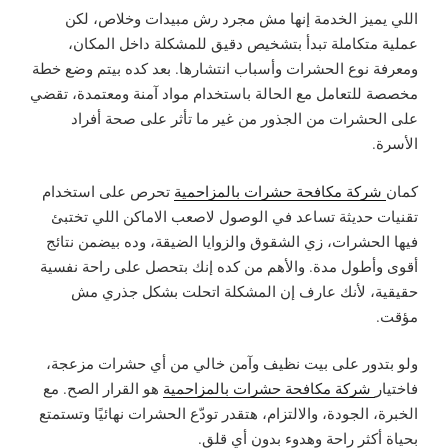
اللي يميز الخدمة إنها مش مجرد رش مبيدات وخلاص، لكن
عملية متكاملة تبدأ بتشخيص دقيق للمشكلة داخل المكان،
ومعرفة نوع الحشرات وأسباب انتشارها. بعد كده بيتم وضع خطة
مخصصة للتعامل مع الحالة باستخدام مواد آمنة ومعتمدة، تقضي
على الحشرات من الجذور من غير ما تأثر على صحة أفراد
الأسرة.
كمان
شركة مكافحة حشرات بالمزاحمية
تحرص على استخدام
تقنيات حديثة تساعد في الوصول لاصعب الاماكن اللي تختبئ
فيها الحشرات، زي الشقوق والزوايا الضيقة، وده بيضمن نتائج
أقوى وأطول مدة. والأهم من كده إنك بتحصل على راحة نفسية
حقيقية، لأنك عارف إن المشكلة اتحلت بشكل جذري مش
مؤقت.
ولو بتدور على بيت نظيف وآمن خالي من أي حشرات مزعجة،
فاختيار
شركة مكافحة حشرات بالمزاحمية
هو القرار الصح. مع
الخبرة، الجودة، والالتزام، هتقدر تودّع الحشرات نهائيًا وتستمتع
بحياة أكثر راحة وهدوء بدون أي قلق.