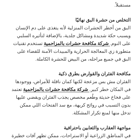
مستقبلاً.
التخلص من حشرة البق نهائيًا
البق من أخطر الحشرات المنزلية لأنه يتغذى على دم الإنسان
ويسبب حكة شديدة ومشاكل جلدية، بالإضافة لتأثيره السلبي
شركة مكافحة حشرات بالمزاحمية
على النوم.
تستخدم تقنيات
متطورة زي المعالجة الحرارية والمبيدات الآمنة للقضاء على
البق في جميع مراحله، من البيض للحشرة الكاملة.
مكافحة الفئران والقوارض بطرق ذكية
الفئران مش بس مزعجة لكنها كمان ناقلة للأمراض، ووجودها
شركة مكافحة حشرات بالمزاحمية
في المكان خطر كبير.
تعتمد
على فخاخ حديثة وطُعم مخصص يجذب الفئران ويقضي عليها
بدون التسبب في روائح كريهة، مع سد الفتحات اللي ممكن
تدخل منها لمنع تكرار المشكلة.
مواجهة العقارب والثعابين باحترافية
في المناطق الزراعية أو الاستراحات، ممكن تظهر آفات خطيرة