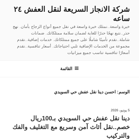
لتجاوز
شركة الانجاز السريعة لنقل العفش ٢٤
لى
ساعه
لمحتوى
خبرة واسعة..نمتلك خبرة واسعة في نقل جميع أنواع الزجاج بأمان. نهج
حذر..نتبع نهجًا حذرًا للغاية لضمان سلامة ممتلكاتك. ضمانات
شاملة..نقدم تأمينًا شاملًا على جميع ممتلكاتك. خدمات إضافية..نقدم
مجموعة من الخدمات الإضافية تلبي احتياجاتك. أسعار تنافسية..نقدم
أسعارًا تنافسية تناسب جميع ميزانيات
القائمة
الوسم:
احسن دينا نقل عفش حي السويدي
نُشر
5 يونيو، 2026
في
دينا نقل عفش حي السويدي بـ100ريال
خصم..نقل أثاث آمن وسريع مع التغليف والفك
والتركيب