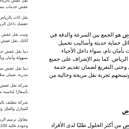
عفش خدمات مميزه 100%..عرض
عفشك داخل الرياض تبد
اض
هو الجمع بين السرعة والدقة في
أثاثك..نقل عفش احترافي00
ائل حماية حديثة وأساليب تحميل
بأمان تام، سواء داخل الأحياء
الرياض. كما يتم الإشراف على جميع
بسهولة وأمان وبأ
 وحتى التفريغ لضمان تقديم خدمة
 وتمنحهم تجربة نقل مريحة وخالية من
مدربة..ضمان سل
بأسعارًا مُناسبة
للمنازل والفلل وا
اض
اض
من أكثر الحلول طلبًا لدى الأفراد
وجودة عالية 100% احجز الان