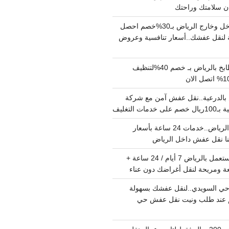
دينا نقل عفش داخل وخارج الرياض بـ30%خصم احصل
لنقل عفشك..أسعار تنافسية وعروض
شركة تنظيف مطابخ بالرياض بـ خصم 40%لتنظيف
الدرعية..نقل عفش آمن مع شركة
ت التغليف
نقل عفش داخل الرياض..خدمات 24 ساعة بأسعار
دينا تشيل اثاث مستعمل بالرياض 7 أيام / 24 ساعة +
ة ومريحة لنقل أغراضك دون عناء
ي السويدي..لنقل عفشك بسهولة
15%خصم عند طلب ونيت نقل عفش حي