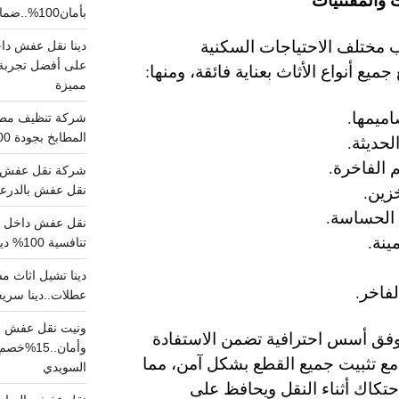
بأمان100%..ضمان سلامتك وراحتك
 مختلف الاحتياجات السكنية
على أفضل تجربة 
ميع أنواع الأثاث بعناية فائقة، ومنها:
مميزة
ميمها.
المطابخ بجودة 100% اتصل الان
لحديثة.
 الفاخرة.
شركة نقل عفش ب
زين.
نقل عفش بالدرعية بـ100ريال خصم على خدما
ة الحساسة.
ينة.
تنافسية 100% دينا نقل عفش داخل الرياض
فاخر.
عطلات..دينا سريع
ونيت نقل عفش ح
ا وفق أسس احترافية تضمن الاستفادة
وأمان..
ع تثبيت جميع القطع بشكل آمن، مما
السويدي
احتكاك أثناء النقل ويحافظ على