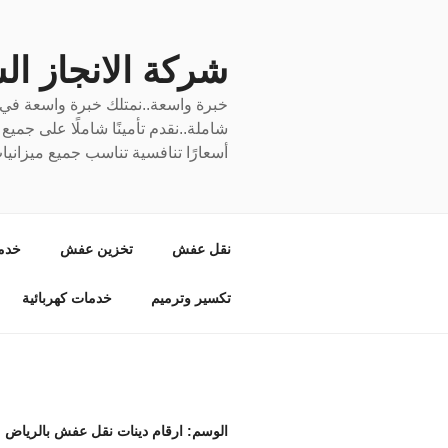
لتجاوز
لى
لمحتوى
شركة الانجاز السري
خبرة واسعة..نمتلك خبرة واسعة في نق
شاملة..نقدم تأمينًا شاملًا على جمي
أسعارًا تنافسية تناسب جميع ميزانيا
نقل عفش
تخزين عفش
خدم
تكسير وترميم
خدمات كهربائية
الوسم:
ارقام دينات نقل عفش بالرياض