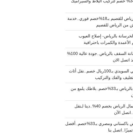
مبلط بالرياض بـ34% خصم لتركيب البلاط والسيراميك
نقل عفش من الرياض للقصيم بـ18%خصم فوري..خدمة
خرسانة بالرياض- إصلاح العيوب
 الأعمدة والكمرات باحترافية
مقاول صب خرسانة السقف بالرياض..جودة عالية 100%
 اتصل الان
دينا نقل عفش حي السويدي بـ100ريال خصم..نقل أثاث
غليف والفك والتركيب
شركة جلي بلاط بالرياض بـ33%خصم..بلاطك يلمع من
ن
دينا نقل عفش شمال الرياض بخصم 40%..دينا لـنقل
نقل عفش بالرياض باكستاني ومصري بـ33%خصم..أفضل
يزًا..اتصل بنا