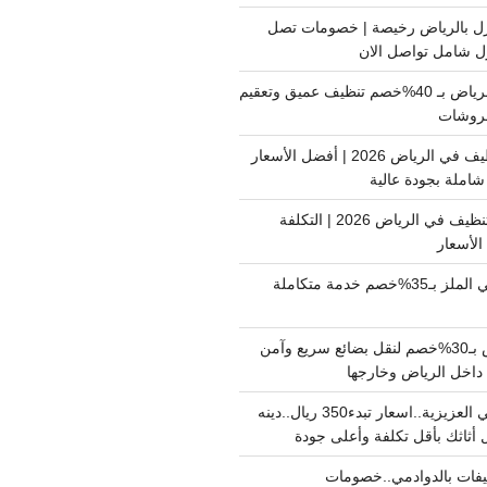
ل بالرياض رخيصة | خصومات تصل
غسيل فرشات بالرياض بـ 40%خصم تنظيف عميق وتعقيم
فروشات
ارخص شركة تنظيف في الرياض 2026 | أفضل الأسعار
املة بجودة عالية
اسعار شركات التنظيف في الرياض 2026 | التكلفة
الأسعار
دينا نقل عفش حي الملز بـ35%خصم خدمة متكاملة
نقل بضائع الرياض بـ30%خصم لنقل بضائع سريع وآمن
دينا نقل عفش حي العزيزية..اسعار تبدء350 ريال..دينه
أثاثك بأقل تكلفة وأعلى جودة
فات بالدوادمي..خصومات