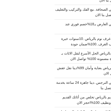
الصحافة..مع الفك والتركيب والتغليف
دينا نقل عفش حي العارض بـ18%خصم فوري عند
نجار فك وتركيب غرف نوم بالرياض..10سنوات خبرة
100%ضمان جودة
لرياض الحل الأسرع لنقل الاثاث بـ
دينا نقل عفش بالرياض بعناية وأمان 99%دينا نقل عفش
دينا نقل عفش حي النرجس..دينا جاهزة 24 ساعة بخدمة
م بالرياض تخلص من أثاثك القديم
%احجز الان