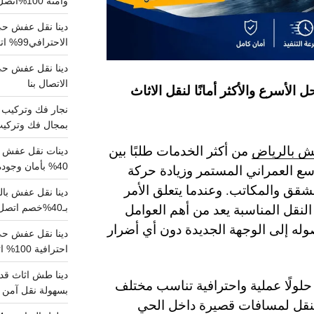
وآمنة 100%اتصل بنا الان
دينا نقل عفش حي 
الاحترافي99% اتصل بنا الان
الاتصال بنا
ل الأسرع والأكثر أمانًا لنقل الاثاث
بمجال فك وتركيب الغرف..
ش بالرياض
من أكثر الخدمات طلبًا بين
دينات نقل عفش با
40% بأمان وجودة مضمونة 100% تواصل الان
ع العمراني المستمر وزيادة حركة
الشقق والمكاتب. وعندما يتعلق الأمر
 النقل المناسبة يعد من أهم العوامل
بـ40%خصم اتصل الان
ه إلى الوجهة الجديدة دون أي أضرار
احترافية 100% اتصل بنا
دينا طش اثاث قدي
لولًا عملية واحترافية تناسب مختلف
بسهولة نقل آمن ونظيف 100
النقل لمسافات قصيرة داخل الحي