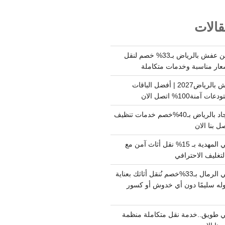
الات
شركة نقل وتخزين عفش بالرياض بـ33% خصم لنقل
عار مناسبة وخدمات متكاملة
أسعار تخزين عفش بالرياض2027 | أفضل الباقات
ة100% اتصل الان
شركة تنظيف سجاد بالرياض بـ40%خصم خدمات تنظيف
 بنا الان
دينا نقل عفش حي المهدية بـ 15% نقل أثاث آمن مع
لتغليف الاحترافي
دينا نقل عفش حي الرمال بـ33%خصم نُنقل أثاثك بعناية
له سليمًا دون أي خدوش أو كسور
 طويق..خدمة نقل متكاملة منظمة