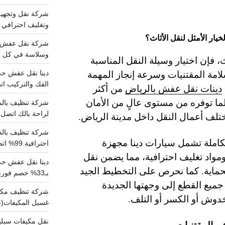
وتغليف احترافي 
خيار الأمثل لنقل الأثاث؟
وسلاسة في كل خط
، فإن اختيار وسيلة النقل المناسبة
مة المقتنيات وسرعة إنجاز المهمة
الفك والتركيب اتص
دينات نقل عفش بالرياض
من أكثر
لما توفره من مستوى عالٍ من الأمان
لراحة بالك اتصل ب
ختلف أعمال النقل داخل مدينة الرياض.
كاملة تشمل سيارات دينا مجهزة
احترافية 99% اتصل بنا الان
واد تغليف احترافية، مما يضمن نقل
دينا نقل عفش ح
الحماية. كما نحرص على التخطيط الجيد
بـ33% خصم فوري
يع القطع إلى وجهتها الجديدة
خدوش أو الكسر أو التلف.
غسيل المكيفات(
ث والمقتنيات