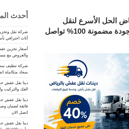
أحدث المق
اض الحل الأسرع لنقل
الاثاث بـ 40% بأمان وجودة مضمونة 100% تواصل
أثاث احترافي بأس
والعروض مع مستودعات آمن
سجاد متكاملة اتصل
الفك والتركيب وا
فائقة لضمان وصو
اتصل الان
دينا نقل عفش حي