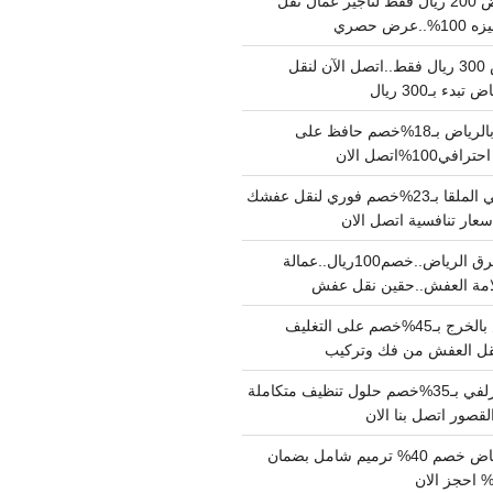
نقل عفش بالرياض 200 ريال فقط لتاجير عمال نقل
 حصري
نقل اثاث بالرياض 300 ريال فقط..اتصل الآن لنقل
ء بـ300 ريال
ونيت نقل عفش بالرياض بـ18%خصم حافظ على
1%اتصل الان
دينا نقل عفش حي الملقا بـ23%خصم فوري لنقل عفشك
سعار تنافسية اتصل الان
دينا نقل عفش شرق الرياض..خصم100ريال..عمالة
امة العفش..حقين نقل عفش
شركة نقل عفش بالخرج بـ45%خصم على التغليف
 نقل العفش من فك وتركيب
شركة تنظيف بالزلفي بـ35%خصم حلول تنظيف متكاملة
لقصور اتصل بنا الان
مقاول ترميم الرياض خصم 40% ترميم شامل بضمان