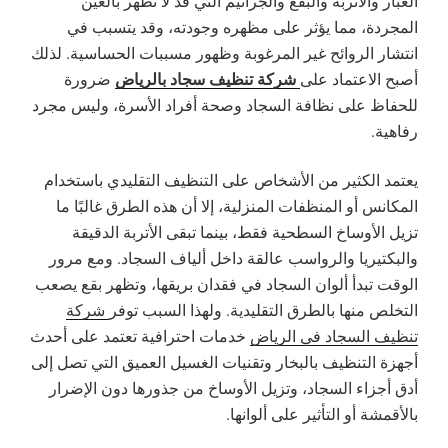
الغبار والأتربة والبقع والجراثيم التي قد لا تظهر بالعين
المجردة، مما يؤثر على مظهره وجودته، وقد يتسبب في
انتشار الروائح غير المرغوبة وظهور مسببات الحساسية. لذلك
شركة تنظيف سجاد بالرياض
أصبح الاعتماد على
ضرورة
للحفاظ على نظافة السجاد وصحة أفراد الأسرة، وليس مجرد
رفاهية.
يعتمد الكثير من الأشخاص على التنظيف التقليدي باستخدام
المكانس أو المنظفات المنزلية، إلا أن هذه الطرق غالبًا ما
تزيل الأوساخ السطحية فقط، بينما تبقى الأتربة الدقيقة
والبكتيريا والرواسب عالقة داخل ألياف السجاد. ومع مرور
الوقت تبدأ ألوان السجاد في فقدان بريقها، وتظهر بقع يصعب
التخلص منها بالطرق التقليدية. ولهذا السبب توفر
شركة
تنظيف السجاد في الرياض
خدمات احترافية تعتمد على أحدث
أجهزة التنظيف بالبخار وتقنيات الغسيل العميق التي تصل إلى
أدق أجزاء السجاد، وتزيل الأوساخ من جذورها دون الإضرار
بالأقمشة أو التأثير على ألوانها.