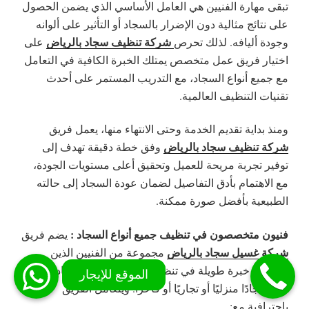
تبقى مهارة الفنيين هي العامل الأساسي الذي يضمن الحصول
على نتائج مثالية دون الإضرار بالسجاد أو التأثير على ألوانه
شركة تنظيف سجاد بالرياض
وجودة أليافه. لذلك تحرص
على
اختيار فريق عمل متخصص يمتلك الخبرة الكافية في التعامل
مع جميع أنواع السجاد، مع التدريب المستمر على أحدث
تقنيات التنظيف العالمية.
ومنذ بداية تقديم الخدمة وحتى الانتهاء منها، يعمل فريق
شركة تنظيف سجاد بالرياض
وفق خطة دقيقة تهدف إلى
توفير تجربة مريحة للعميل وتحقيق أعلى مستويات الجودة،
مع الاهتمام بأدق التفاصيل لضمان عودة السجاد إلى حالته
الطبيعية بأفضل صورة ممكنة.
فنيون متخصصون في تنظيف جميع أنواع السجاد :
يضم فريق
شركة غسيل سجاد بالرياض
مجموعة من الفنيين الذين
يمتلكون خبرة طويلة في تنظيف مختلف أنواع السجاد، سواء
كان سجادًا منزليًا أو تجاريًا أو فاخرًا. ويتعامل الفريق
باحترافية مع: