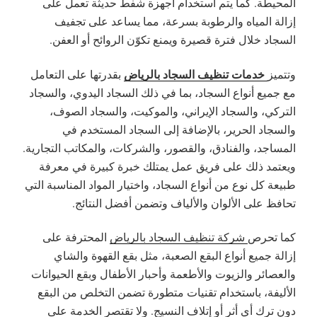
المحيطة. كما يتم استخدام أجهزة شفط حديثة تعمل على
إزالة المياه والرطوبة بسرعة، مما يساعد على تجفيف
السجاد خلال فترة قصيرة ويمنع تكوّن الروائح أو العفن.
خدمات تنظيف السجاد بالرياض
وتتميز
بقدرتها على التعامل
مع جميع أنواع السجاد، بما في ذلك السجاد اليدوي، والسجاد
التركي، والسجاد الإيراني، والموكيت، والسجاد الصوف،
والسجاد الحرير، بالإضافة إلى السجاد المستخدم في
المساجد، والفنادق، والقصور، والشركات، والمكاتب التجارية.
ويعتمد ذلك على فريق عمل يمتلك خبرة كبيرة في معرفة
طبيعة كل نوع من أنواع السجاد، واختيار المواد المناسبة التي
تحافظ على الألوان والألياف وتضمن أفضل النتائج.
كما تحرص
شركة تنظيف السجاد بالرياض
المحترفة على
إزالة جميع أنواع البقع الصعبة، مثل بقع القهوة والشاي
والعصائر والزيوت والأطعمة وأحبار الأطفال وبقع الحيوانات
الأليفة، باستخدام تقنيات متطورة تضمن التخلص من البقع
دون ترك أي أثر أو إتلاف النسيج. ولا تقتصر الخدمة على