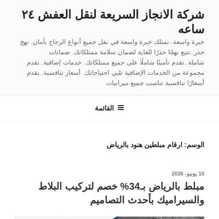
لتجاوز
شركة الانجاز السريعة لنقل العفش ٢٤
لى
ساعه
لمحتوى
خبرة واسعة..نمتلك خبرة واسعة في نقل جميع أنواع الزجاج بأمان. نهج
حذر..نتبع نهجًا حذرًا للغاية لضمان سلامة ممتلكاتك. ضمانات
شاملة..نقدم تأمينًا شاملًا على جميع ممتلكاتك. خدمات إضافية..نقدم
مجموعة من الخدمات الإضافية تلبي احتياجاتك. أسعار تنافسية..نقدم
أسعارًا تنافسية تناسب جميع ميزانيات
القائمة
الوسم:
ارقام مبلطين هنود بالرياض
نُشر
10 يونيو، 2026
في
مبلط بالرياض بـ34% خصم لتركيب البلاط
والسيراميك بأحدث التصاميم