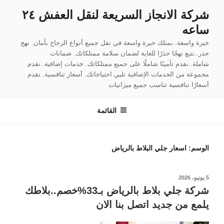
لتجاوز
شركة الانجاز السريعة لنقل العفش ٢٤
لى
ساعه
لمحتوى
خبرة واسعة..نمتلك خبرة واسعة في نقل جميع أنواع الزجاج بأمان. نهج
حذر..نتبع نهجًا حذرًا للغاية لضمان سلامة ممتلكاتك. ضمانات
شاملة..نقدم تأمينًا شاملًا على جميع ممتلكاتك. خدمات إضافية..نقدم
مجموعة من الخدمات الإضافية تلبي احتياجاتك. أسعار تنافسية..نقدم
أسعارًا تنافسية تناسب جميع ميزانيات
القائمة
الوسم:
اسعار جلي البلاط بالرياض
نُشر
5 يونيو، 2026
في
شركة جلي بلاط بالرياض بـ33%خصم..بلاطك
يلمع من جديد اتصل بنا الان