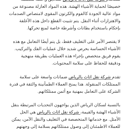
خصيصًا لحماية الأشياء الهشة. هذه المواد العازلة مصنوعة من
مواد عالية الجودة كالفوم والكرتون المقوى لامتصاص الصدمات
والاهتزازات أثناء النقل. يتم تثبيت القطع داخل هذه الأغلفة
بإحكام باستخدام بطانات وأشرطة خاصة لمنع تحركها.
لا يقتصر الأمر على التغليف فقط، بل يتم أيضًا التعامل مع هذه
الأشياء الحساسة بحرص شديد خلال عمليات الفك والتركيب.
يقوم فريق متخصص بإجراء هذه العمليات بطريقة منهجية
ودقيقة للحفاظ على سلامة المحتويات.
تقدم
شركة نقل اثاث بالرياض
ضمانات واسعة على سلامة
الممتلكات المنقولة. هذا يمنح العملاء الطمأنينة والثقة في قدرة
الشركة على التعامل بمهنية مع أثمن ممتلكاتهم.
بالنسبة لسكان الرياض الذين يواجهون التحديات المرتبطة بنقل
الأشياء الهشة والقيمة،
شركة نقل اثاث بالرياض
هي الحل
الأمثل. مع خدماتها المتخصصة في التغليف والنقل الآمن، يمكن
للعملاء الاطمئنان إلى وصول ممتلكاتهم بسلامة إلى وجهتهم