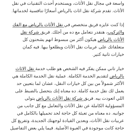
واسعة في مجال نقل الأثاث، ويستخدم أحدث التقنيات في نقل
الأثاث. تقدم شركة نقل اثاث بالرياض أسعارًا تنافسية لخدماتها.
إذا كنت عايزه فريق متخصص في
نقل الأثاث بالرياض مع الفك
والتركيب
، هنقدر نتعامل مع ده من أجلك. فريق
شركة نقل
الأثاث بالرياض
هيكون أكثر من مبسوط انهم يشحنون كل
متعلقاتك على عربيات نقل الأثاث ويطلعوا بيها. فيه كمان
خيارات تانية كتير.
خيار تاني ممكن يفكر فيه الشخص هو طلب خدمة
نقل الاثاث
بالرياض
لتقديم الخدمة الكاملة. عملية نقل الخدمة الكاملة هي
الأكثر شمولاً من بين كل خيارات النقل، عشان لما بتعيين حد
يعمل لك نقل خدمة كاملة. ده معناه إنك بتحصل بالضبط على
اللي اتعودت بيه. فريق
شركة نقل الأثاث بالرياض
يتولى
المسؤولية الكاملة عن نقل الأثاث والتعامل مع كل جانب من
جوانبه. ده معناه من تعبئة كل حاجة لحد تحميلها بالكامل في
عربيات نقل الأثاث، وبعدين القيادة لوجهتك الجديدة، وتفريغ كل
حاجة كانت موجودة في العبوة الأصلية. فيما يلي بعض التفاصيل