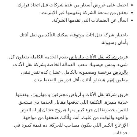
احصل على عروض أسعار من عدة شركات قبل اتخاذ قرارك.
تحقق من سمعة الشركة وتقييمها عبر الإنترنت.
اسأل عن الضمانات التي تقدمها الشركة.
باختيار شركة نقل اثاث موثوقة، يمكنك التأكد من نقل أثاثك
بأمان وسهولة.
فريق
شركة نقل الأثاث بالرياض
يقدم الخدمة الكاملة يفعلون كل
شيء، ومش هيسيبك تتعب. العمالة الخاصة ب
شركة نقل الأثاث
بالرياض
مرخصة ومضمونه بالكامل، عشان كده تقدر تبقى
مطمن إنهم هينقلوا أثاثك بأقل قدر من الضغط منك.
فريق
شركة نقل الأثاث بالرياض
محترفين و مهاريين، بيقدموا
خدمة مميزة. التكلفة اللي تدفعها مقابل الخدمة دي تستحق
الثمن، خصوصًا إن جزء كبير منها هيروح عشان إزالة التوتر
والجهد والوقت من عليك. أنت وأثاثك هتتعفوا من مواجهة
الإزعاج الكبير اللي بيكون مصاحب للحركة. ده قيمة كبيرة في
حد ذاته.