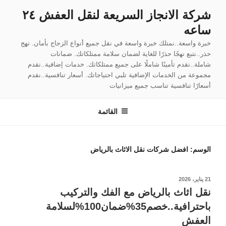
لتجاوز
شركة الانجاز السريعة لنقل العفش ٢٤
لى
ساعه
لمحتوى
خبرة واسعة..نمتلك خبرة واسعة في نقل جميع أنواع الزجاج بأمان. نهج
حذر..نتبع نهجًا حذرًا للغاية لضمان سلامة ممتلكاتك. ضمانات
شاملة..نقدم تأمينًا شاملًا على جميع ممتلكاتك. خدمات إضافية..نقدم
مجموعة من الخدمات الإضافية تلبي احتياجاتك. أسعار تنافسية..نقدم
أسعارًا تنافسية تناسب جميع ميزانيات
القائمة
الوسم:
افضل شركات نقل الاثاث بالرياض
نُشر
21 يناير، 2026
في
نقل اثاث بالرياض مع الفك والتركيب
باحترافية..خصم35%ضمان100%لسلامة
العفش