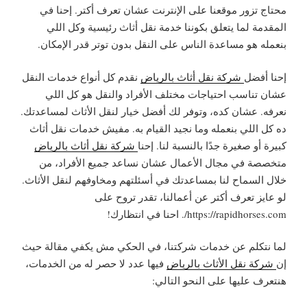
محتاج تزور موقعنا على الإنترنت عشان تعرف أكتر. إحنا في
المقدمة لما يتعلق بكوننا خدمة نقل أثاث رئيسية وكل اللي
بنعمله هو مساعدة الناس على النقل بدون توتر قدر الإمكان.
إحنا أفضل
شركة نقل أثاث بالرياض
نقدم كل أنواع خدمات النقل
عشان تناسب احتياجات مختلف الأفراد والنقل هو كل اللي
نعرفه. عشان كده، وتوفر لك أفضل خيار لنقل الأثاث لمساعدتك.
ده كل اللي بنعمله وما نجيد القيام به. مفيش خدمات نقل أثاث
كبيرة أو صغيرة جدًا بالنسبة لنا. إحنا
شركة نقل أثاث بالرياض
متخصصة في مجال الأعمال عشان نساعد جميع الأفراد، من
خلال السماح لنا بمساعدتك في أسئلتهم ومخاوفهم لنقل الأثاث.
لو عايز تعرف أكتر عن أعمالنا، تقدر تروح على
https://rapidhorses.com/. احنا في انتظارك!
لما نتكلم عن خدمات شركتنا، في الحكي مش يكفي مقالة حيث
إن
شركة نقل الأثاث بالرياض
فيها عدد لا حصر له من الخدمات،
هنتعرف عليها على النحو التالي: