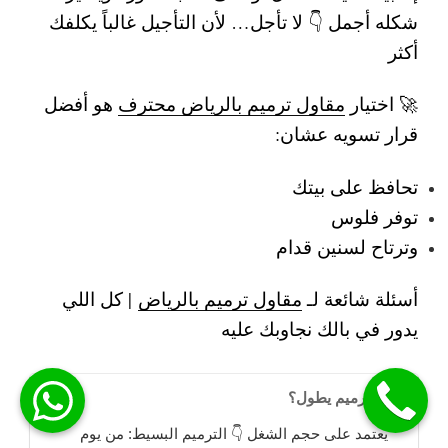
شكله أجمل 👇
لا تأجل… لأن التأجيل غالباً يكلفك
أكثر
🚀 اختيار
مقاول ترميم بالرياض محترف
هو أفضل
قرار تسويه عشان:
تحافظ على بيتك
توفر فلوس
وترتاح لسنين قدام
أسئلة شائعة لـ
مقاول ترميم بالرياض
| كل اللي
يدور في بالك نجاوبك عليه
هل الترميم يطول؟
يعتمد على حجم الشغل 👇 الترميم البسيط: من يوم