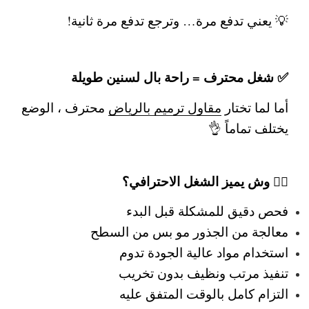
💡 يعني تدفع مرة… وترجع تدفع مرة ثانية!
✅ شغل محترف = راحة بال لسنين طويلة
أما لما تختار
مقاول ترميم بالرياض
محترف
، الوضع
يختلف تماماً 👌
👷‍♂️ وش يميز الشغل الاحترافي؟
فحص دقيق للمشكلة قبل البدء
معالجة من الجذور مو بس من السطح
استخدام مواد عالية الجودة تدوم
تنفيذ مرتب ونظيف بدون تخريب
التزام كامل بالوقت المتفق عليه