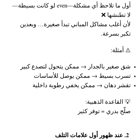
أول ما تلاحظ أي مشكلة—even لو كانت بسيطة—
لا تطنشها ❌
لأن أغلب مشاكل المباني تبدأ صغيرة… وبعدين
تكبر بسرعة.
⚠️ أمثلة:
شق صغير بالجدار → ممكن يتحول لتصدع كبير
تسرب بسيط → ممكن يوصل للأساسات
تقشر دهان → ممكن يخفي رطوبة داخلية
💡 القاعدة الذهبية:
صلّح بدري = توفر كثير
2. عند ظهور أول علامات التلف