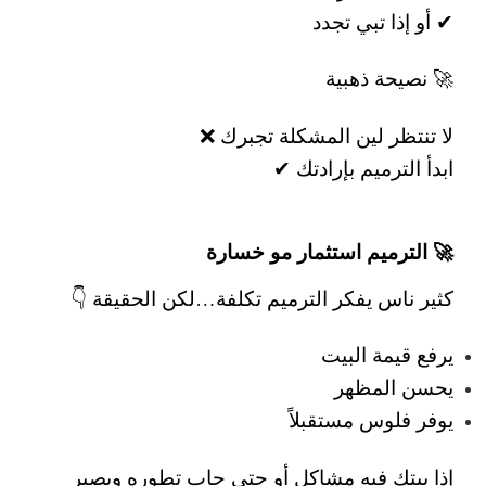
✔ أو إذا تبي تجدد
🚀 نصيحة ذهبية
لا تنتظر لين المشكلة تجبرك ❌
ابدأ الترميم بإرادتك ✔
🚀 الترميم استثمار مو خسارة
كثير ناس يفكر الترميم تكلفة…
لكن الحقيقة 👇
يرفع قيمة البيت
يحسن المظهر
يوفر فلوس مستقبلاً
إذا بيتك فيه مشاكل أو حتى حاب تطوره ويصير