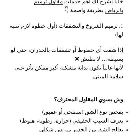
خلنا نشرح لك أهم خدمات
مقاول ترميم
بالرياض
بطريقة واضحة 👇
1. ترميم الشروخ والتشققات (أول خطوة لازم تنتبه
لها)
إذا شفت أي خطوط أو تشققات بالجدران، حتى لو
بسيطة… لا تطنش ❌
لأنها غالباً تكون بداية مشكلة أكبر ممكن تأثر على
سلامة المبنى.
وش يسوي المقاول المحترف؟
يفحص نوع الشق (سطحي أو عميق)
يعرف السبب الحقيقي (حرارة، رطوبة، هبوط)
يعالج الشق من الجذور مو بس شكلي