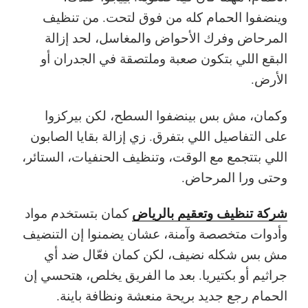
وينضفوا الحمام كله من فوق لتحت. من تنظيف
المرحاض وفرك الأحواض والمغاسل، لحد إزالة
البقع اللي بتكون صعبة وملتصقة في الجدران أو
الأرض.
وكمان، مش بس بينضفوا السطح، لكن بيركزوا
على التفاصيل اللي بتفرق. زي إزالة بقايا الصابون
اللي بتتجمع مع الوقت، وتنظيف الحنفيات، الستائر،
وحتى ورا المرحاض.
شركة تنظيف وتعقيم بالرياض
كمان بتستخدم مواد
وأدوات متخصصة وآمنة، عشان يضمنوا إن التنضيف
مش بس شكله نضيف، لكن كمان فعّال ضد أي
جراثيم أو بكتيريا. بعد ما الفريق يخلص، هتحسي إن
الحمام رجع جديد بريحة منعشة ونظافة باينة.