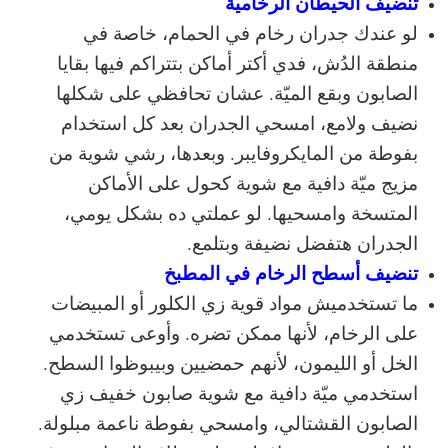
تنضيف الحيطان الرخامية
لو عندك جدران رخام في الحمام، خاصة في
منطقة الدُش، فدي أكتر أماكن بتتراكم فيها بقايا
الصابون وبقع الميّة. عشان تحافظي على شكلها
نضيف ولامع، امسحي الجدران بعد كل استخدام
بفوطة من المايكروفايبر. وبعدها، رشي شوية من
مزيج ميّة دافية مع شوية كحول على الأماكن
المتسخة وامسحيها. لو عملتي ده بشكل يومي،
الجدران هتفضل نضيفة وبتلمع.
تنضيف أسطح الرخام في المطبخ
ما تستخدميش مواد قوية زي الكلور أو المبيضات
على الرخام، لأنها ممكن تضره. وأوعى تستخدمي
الخل أو الليمون، لأنهم حمضيين وبيبوظوا السطح.
استخدمي ميّة دافية مع شوية صابون خفيف زي
الصابون القشتالي، وامسحي بفوطة ناعمة مبلولة.