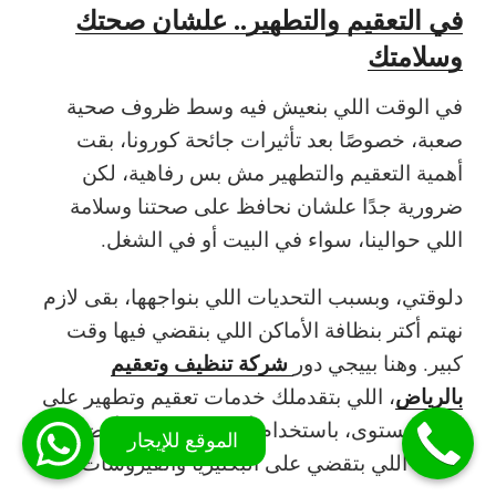
في التعقيم والتطهير.. علشان صحتك
وسلامتك
في الوقت اللي بنعيش فيه وسط ظروف صحية
صعبة، خصوصًا بعد تأثيرات جائحة كورونا، بقت
أهمية التعقيم والتطهير مش بس رفاهية، لكن
ضرورية جدًا علشان نحافظ على صحتنا وسلامة
اللي حوالينا، سواء في البيت أو في الشغل.
دلوقتي، وبسبب التحديات اللي بنواجهها، بقى لازم
نهتم أكتر بنظافة الأماكن اللي بنقضي فيها وقت
شركة تنظيف وتعقيم
كبير. وهنا بييجي دور
بالرياض
، اللي بتقدملك خدمات تعقيم وتطهير على
أعلى مستوى، باستخدام أحدث الأجهزة وأفضل
المواد اللي بتقضي على البكتيريا والفيروسات.