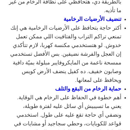
بالطريقة دي، هتحافظي على نظافة الرخام من غير
ما تأذيه.
تنضيف الأرضيات الرخامية
أكتر حاجة بتحافظ على الأرضيات الرخامية هي إنك
تمنعي تراكم التراب والفتافيت اللي ممكن تعمل
خدوش. لو هتستخدمي مكنسة كهربا، لازم تتأكدي
إن العجل والفرشة نضيفين. بس الأفضل تستخدمي
ممسحة ناعمة من المايكروفايبر مبلولة بميّة دافية
وصابون خفيف. ده كفيل ينضف الأرض كويس
ويحافظ على لمعانها.
حماية الرخام من البقع والتلف
أهم خطوة في الحفاظ على الرخام هي الوقاية.
يعني ما تسيبيش أي سائل عليه لفترة طويلة،
ونضفي أي حاجة تقع عليه على طول. استخدمي
قواعد للكوبايات، وحطي سجاجيد أو مشايات في