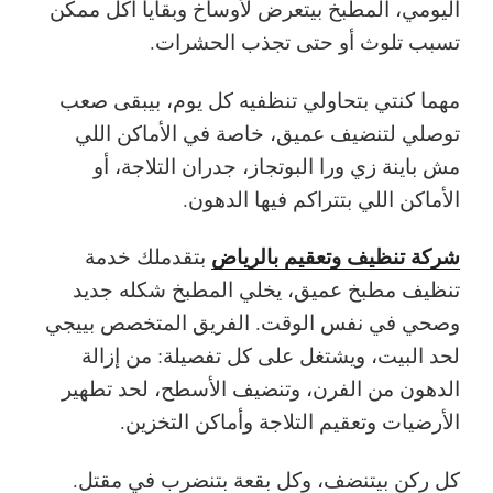
اليومي، المطبخ بيتعرض لأوساخ وبقايا أكل ممكن
تسبب تلوث أو حتى تجذب الحشرات.
مهما كنتي بتحاولي تنظفيه كل يوم، بيبقى صعب
توصلي لتنضيف عميق، خاصة في الأماكن اللي
مش باينة زي ورا البوتجاز، جدران التلاجة، أو
الأماكن اللي بتتراكم فيها الدهون.
شركة تنظيف وتعقيم بالرياض
بتقدملك خدمة
تنظيف مطبخ عميق، يخلي المطبخ شكله جديد
وصحي في نفس الوقت. الفريق المتخصص بييجي
لحد البيت، ويشتغل على كل تفصيلة: من إزالة
الدهون من الفرن، وتنضيف الأسطح، لحد تطهير
الأرضيات وتعقيم التلاجة وأماكن التخزين.
كل ركن بيتنضف، وكل بقعة بتنضرب في مقتل.