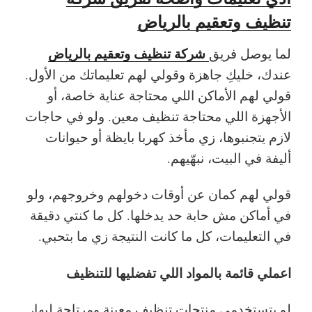
تنظيف وتعقيم بالرياض
شركة تنظيف وتعقيم بالرياض
لما يوصل فريق
عندك، خليكِ جاهزة وقولي لهم تعليماتك من الأول.
قولي لهم الأماكن اللي محتاجة عناية خاصة، أو
الأجهزة اللي محتاجة تنظيف معين. ولو في حاجات
لازم يتجنبوها، زي مأخذ كهربا بايظة أو حيوانات
أليفة في البيت، نبهّيهم.
قولي لهم كمان عن أوقات دخولهم وخروجهم، ولو
في أماكن مش حابة حد يدخلها. كل ما كنتي دقيقة
في التعليمات، كل ما كانت النتيجة زي ما بتحبي.
اعملي قائمة بالمواد اللي تفضليها للتنظيف
لو بتستخدمي منتجات تنظيف معينة ومرتاحة ليها،