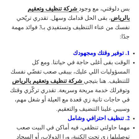
شركة تنظيف وتعقيم
بس دلوقتي، مع وجود
بالرياض
، بقى الحل قدامك وسهل. تقدري تريّحي
نفسك من عناء التنظيف وتستفيدي بـ3 فوائد مهمة
جدًا:
1. توفير وقتك ومجهودك
الوقت بقى أغلى حاجة في حياتنا. ومع كل
المسؤوليات اللي عليك، بيبقى صعب تفضّي نفسك
شركة تنظيف وتعقيم بالرياض
للتنظيف. هنا بتيجي
وتوفرلك خدمة مريحة وسريعة. تقدري تركّزي وقتك
في حاجات تانية زي قعدة مع العيلة أو شغل مهم،
وسيبي علينا التنضيف والتعقيم.
2. تنظيف احترافي وشامل
مهما حاولتي تنظفي، فيه أماكن في البيت صعب
توصليلها زي تحت الكنبة، ورا الدولاب، أو السجاد