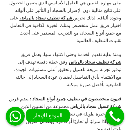
تبقى مهارة الفنيين هي العامل الأساسي الذي يضمن الحصول
على نتائج مثالية دون الإضرار بالسجاد أو التأثير على ألوانه
شركة تنظيف سجاد بالرياض
وجودة أليافه. لذلك تحرص
على
اختيار فريق عمل متخصص يمتلك الخبرة الكافية في التعامل
مع جميع أنواع السجاد، مع التدريب المستمر على أحدث
تقنيات التنظيف العالمية.
ومنذ بداية تقديم الخدمة وحتى الانتهاء منها، يعمل فريق
شركة تنظيف سجاد بالرياض
وفق خطة دقيقة تهدف إلى
توفير تجربة مريحة للعميل وتحقيق أعلى مستويات الجودة،
مع الاهتمام بأدق التفاصيل لضمان عودة السجاد إلى حالته
الطبيعية بأفضل صورة ممكنة.
فنيون متخصصون في تنظيف جميع أنواع السجاد :
يضم فريق
شركة غسيل سجاد بالرياض
مجموعة من الفنيين الذين
يمتلكون خبرة طويلة في تنظيف مختلف أنواع السجاد، سواء
كان سجادًا منزليًا أو تجاريًا أو فاخرًا. ويتعامل الفريق
باحترافية مع: