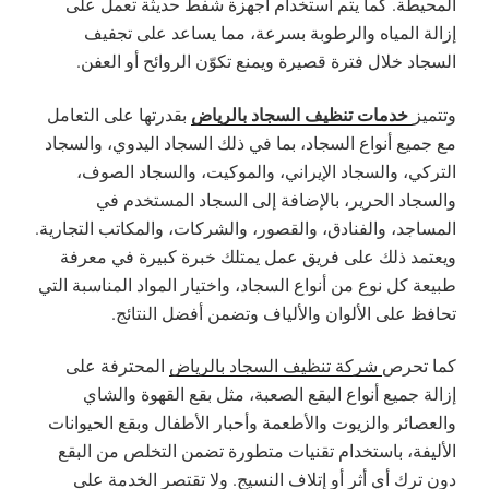
المحيطة. كما يتم استخدام أجهزة شفط حديثة تعمل على
إزالة المياه والرطوبة بسرعة، مما يساعد على تجفيف
السجاد خلال فترة قصيرة ويمنع تكوّن الروائح أو العفن.
خدمات تنظيف السجاد بالرياض
وتتميز
بقدرتها على التعامل
مع جميع أنواع السجاد، بما في ذلك السجاد اليدوي، والسجاد
التركي، والسجاد الإيراني، والموكيت، والسجاد الصوف،
والسجاد الحرير، بالإضافة إلى السجاد المستخدم في
المساجد، والفنادق، والقصور، والشركات، والمكاتب التجارية.
ويعتمد ذلك على فريق عمل يمتلك خبرة كبيرة في معرفة
طبيعة كل نوع من أنواع السجاد، واختيار المواد المناسبة التي
تحافظ على الألوان والألياف وتضمن أفضل النتائج.
كما تحرص
شركة تنظيف السجاد بالرياض
المحترفة على
إزالة جميع أنواع البقع الصعبة، مثل بقع القهوة والشاي
والعصائر والزيوت والأطعمة وأحبار الأطفال وبقع الحيوانات
الأليفة، باستخدام تقنيات متطورة تضمن التخلص من البقع
دون ترك أي أثر أو إتلاف النسيج. ولا تقتصر الخدمة على