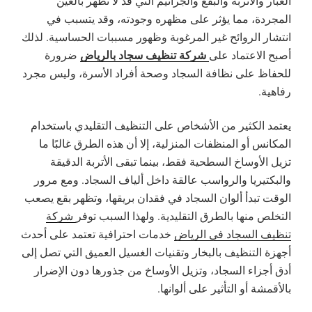
الغبار والأتربة والبقع والجراثيم التي قد لا تظهر بالعين
المجردة، مما يؤثر على مظهره وجودته، وقد يتسبب في
انتشار الروائح غير المرغوبة وظهور مسببات الحساسية. لذلك
شركة تنظيف سجاد بالرياض
أصبح الاعتماد على
ضرورة
للحفاظ على نظافة السجاد وصحة أفراد الأسرة، وليس مجرد
رفاهية.
يعتمد الكثير من الأشخاص على التنظيف التقليدي باستخدام
المكانس أو المنظفات المنزلية، إلا أن هذه الطرق غالبًا ما
تزيل الأوساخ السطحية فقط، بينما تبقى الأتربة الدقيقة
والبكتيريا والرواسب عالقة داخل ألياف السجاد. ومع مرور
الوقت تبدأ ألوان السجاد في فقدان بريقها، وتظهر بقع يصعب
التخلص منها بالطرق التقليدية. ولهذا السبب توفر
شركة
تنظيف السجاد في الرياض
خدمات احترافية تعتمد على أحدث
أجهزة التنظيف بالبخار وتقنيات الغسيل العميق التي تصل إلى
أدق أجزاء السجاد، وتزيل الأوساخ من جذورها دون الإضرار
بالأقمشة أو التأثير على ألوانها.