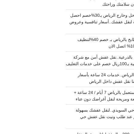
دينا نقل عفش داخل وخارج الرياض بـ30%خصم احصل
لنقل عفشك..أسعار تنافسية وعروض
شركة تنظيف مطابخ بالرياض بـ خصم 40%لتنظيف
الدرعية..نقل عفش آمن مع شركة
ت التغليف
نقل عفش داخل الرياض..خدمات 24 ساعة بأسعار
دينا تشيل اثاث مستعمل بالرياض 7 أيام / 24 ساعة +
ة ومريحة لنقل أغراضك دون عناء
ي السويدي..لنقل عفشك بسهولة
15%خصم عند طلب ونيت نقل عفش حي