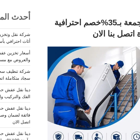
أحدث المق
شركة نقل عفش بالمجمعة بـ35%خصم احترافية
تصل بنا الان
أثاث احترافي بأس
والعروض مع مستودعات آمن
سجاد متكاملة اتصل
الفك والتركيب وا
فائقة لضمان وصو
اتصل الان
دينا نقل عفش حي