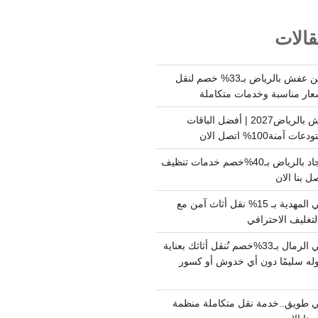
الات
شركة نقل وتخزين عفش بالرياض بـ33% خصم لنقل
عار مناسبة وخدمات متكاملة
أسعار تخزين عفش بالرياض2027 | أفضل الباقات
ة100% اتصل الان
شركة تنظيف سجاد بالرياض بـ40%خصم خدمات تنظيف
 بنا الان
دينا نقل عفش حي المهدية بـ 15% نقل أثاث آمن مع
لتغليف الاحترافي
دينا نقل عفش حي الرمال بـ33%خصم نُنقل أثاثك بعناية
له سليمًا دون أي خدوش أو كسور
 طويق..خدمة نقل متكاملة منظمة