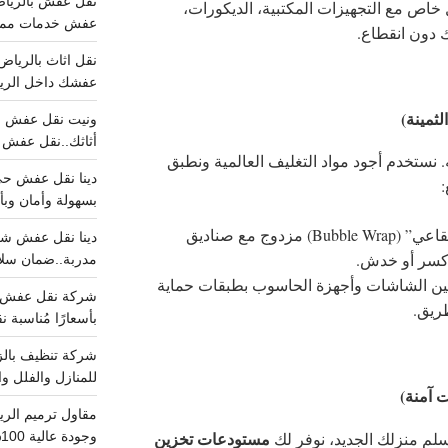
خاص مع التجهيزات المكتبية، الديكورات،
عفش خدمات مميزه 100%..عرض
 دون انقطاع.
عفشك داخل الرياض تبد
أثاثك..نقل عفش احترافي00
 نستخدم أجود مواد التغليف العالمية ونطبق
بسهولة وأمان وبأ
تغليف “فقاعي” (Bubble Wrap) مزدوج مع صناديق
 كسر أو خدش.
مدربة..ضمان سل
ين الشاشات وأجهزة الحاسوب بطبقات حماية
طريق.
بأسعارًا مُناسبة
للمنازل والفلل وا
مستودعات تخزين
تسلم منزلك الجديد، نوفر لك
وجودة عالية 100% احجز الان