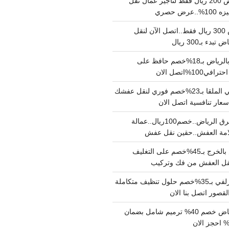
نقل عفش بالرياض 200 ريال فقط لتاجير عمال نقل
 حصري
نقل اثاث بالرياض 300 ريال فقط..اتصل الآن لنقل
ء بـ300 ريال
ونيت نقل عفش بالرياض بـ18%خصم حافظ على
1%اتصل الان
دينا نقل عفش حي الملقا بـ23%خصم فوري لنقل عفشك
سعار تنافسية اتصل الان
دينا نقل عفش شرق الرياض..خصم100ريال..عمالة
امة العفش..حقين نقل عفش
شركة نقل عفش بالخرج بـ45%خصم على التغليف
 نقل العفش من فك وتركيب
شركة تنظيف بالزلفي بـ35%خصم حلول تنظيف متكاملة
لقصور اتصل بنا الان
مقاول ترميم الرياض خصم 40% ترميم شامل بضمان