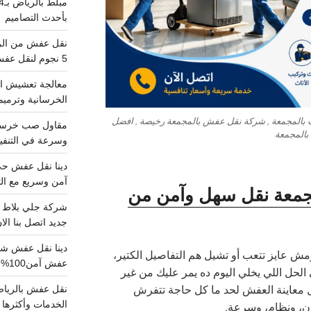
بأحدث التصاميم
5 نجوم لنقل عفش من الرياض للقصيم
معالجة تعشيش ال
الخرسانية وترميم
 بالمجمعة , شركة نقل عفش بالمجمعة رخيصة , افضل
بالمجمعة
وسرعة في التنفيذ
آمن وسريع مع الت
معة نقل سهل وآمن من
جديد اتصل بنا الا
ش عايز تتعب أو تشيل هم التفاصيل الكتير،
عفش آمن100%..اتصل الآن
لحل اللي يخلي اليوم ده يمر عليك من غير
ول معاينة العفش لحد ما كل حاجة تتفرش
الخدمات وأكثرها تم
ان، ونظام، وسرعة.