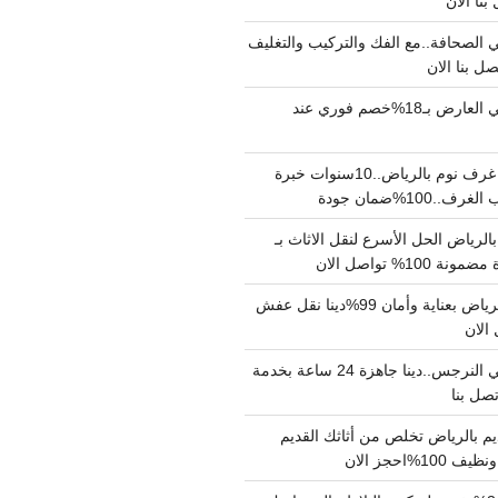
الصحافة..مع الفك والتركيب والتغليف
دينا نقل عفش حي العارض بـ18%خصم فوري عند
نجار فك وتركيب غرف نوم بالرياض..10سنوات خبرة
100%ضمان جودة
لرياض الحل الأسرع لنقل الاثاث بـ
دينا نقل عفش بالرياض بعناية وأمان 99%دينا نقل عفش
دينا نقل عفش حي النرجس..دينا جاهزة 24 ساعة بخدمة
م بالرياض تخلص من أثاثك القديم
%احجز الان