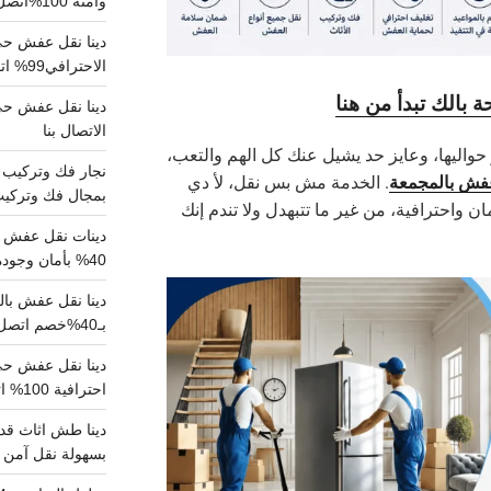
وآمنة 100%اتصل بنا الان
دينا نقل عفش حي 
الاحترافي99% اتصل بنا الان
بالك تبدأ من هنا
الاتصال بنا
واليها، وعايز حد يشيل عنك كل الهم والتعب،
فش بالمجمعة
. الخدمة مش بس نقل، لأ دي
بمجال فك وتركيب الغرف..
ن واحترافية، من غير ما تتبهدل ولا تندم إنك
دينات نقل عفش با
40% بأمان وجودة مضمونة 100% تواصل الان
بـ40%خصم اتصل الان
احترافية 100% اتصل بنا
دينا طش اثاث قدي
بسهولة نقل آمن ونظيف 100