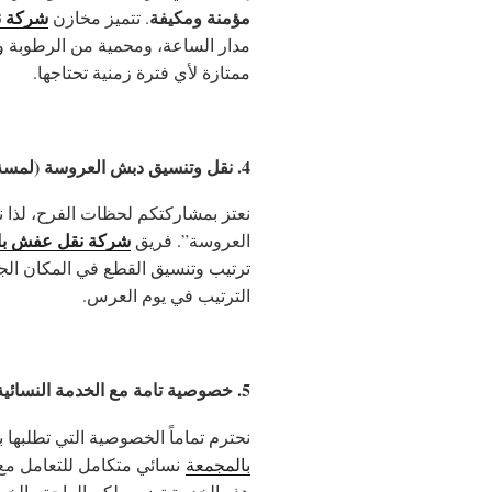
مؤمنة ومكيفة
شركة ن
. تتميز مخازن
مدار الساعة، ومحمية من الرطوبة 
ممتازة لأي فترة زمنية تحتاجها.
4. نقل وتنسيق دبش العروسة (لمسة خاصة)
نعتز بمشاركتكم لحظات الفرح، لذا
شركة نقل عفش با
العروسة”. فريق
ترتيب وتنسيق القطع في المكان الجد
الترتيب في يوم العرس.
5. خصوصية تامة مع الخدمة النسائية
نحترم تماماً الخصوصية التي تطلبها 
بالمجمعة
نسائي متكامل
للتعامل مع
هذه الخدمة تضمن لكم الراحة والخصو