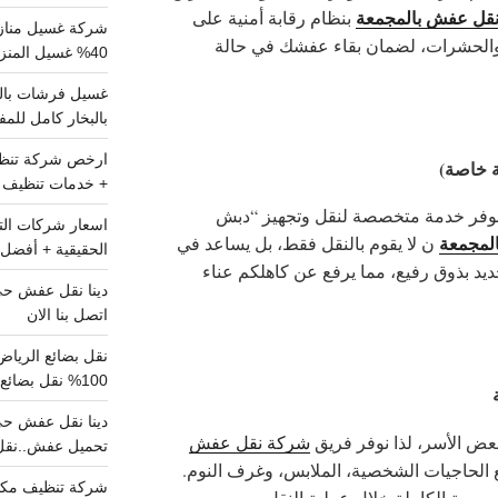
قل عفش بالمجمعة
بنظام رقابة أمنية على
شركة غسيل مناز
والحشرات، لضمان بقاء عفشك في حالة
40% غسيل المنزل شامل تواصل الان
بالبخار كامل للم
+ خدمات تنظيف ش
 نوفر خدمة متخصصة لنقل وتجهيز “دبش
لمجمعة
ن لا يقوم بالنقل فقط، بل يساعد في
الحقيقية + أفضل 
يد بذوق رفيع، مما يرفع عن كاهلكم عناء
اتصل بنا الان
100% نقل بضائع داخل الرياض وخارجها
بعض الأسر، لذا نوفر
فريق
شركة نقل عفش
تحميل عفش..نقل 
 الحاجيات الشخصية، الملابس، وغرف النوم.
شركة تنظيف مكي
صية الكاملة خلال عملية النقل.