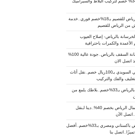
مبلط بالرياض بـ34% خصم لتركيب البلاط والسيراميك
نقل عفش من الرياض للقصيم بـ18%خصم فوري..خدمة
خرسانة بالرياض- إصلاح العيوب
 الأعمدة والكمرات باحترافية
مقاول صب خرسانة السقف بالرياض..جودة عالية 100%
 اتصل الان
دينا نقل عفش حي السويدي بـ100ريال خصم..نقل أثاث
غليف والفك والتركيب
شركة جلي بلاط بالرياض بـ33%خصم..بلاطك يلمع من
ن
دينا نقل عفش شمال الرياض بخصم 40%..دينا لـنقل
نقل عفش بالرياض باكستاني ومصري بـ33%خصم..أفضل
يزًا..اتصل بنا