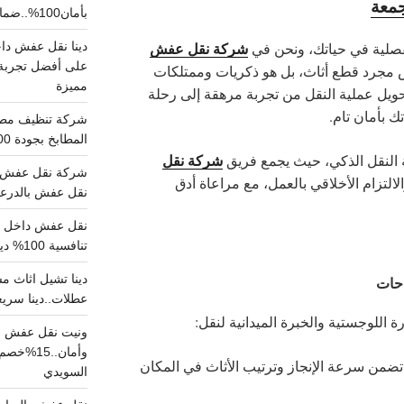
معة
بأمان100%..ضمان سلامتك وراحتك
شركة نقل عفش
فصلية في حياتك، ونحن في
على أفضل تجربة 
 مجرد قطع أثاث، بل هو ذكريات وممتلكات
مميزة
تحويل عملية النقل من تجربة مرهقة إلى رحلة
بأمان تام.
المطابخ بجودة 100% اتصل الان
شركة نقل
ة النقل الذكي، حيث يجمع فريق
شركة نقل عفش ب
لالتزام الأخلاقي بالعمل، مع مراعاة أدق
نقل عفش بالدرعية بـ100ريال خصم على خدما
تنافسية 100% دينا نقل عفش داخل الرياض
عطلات..دينا سريع
 اللوجستية والخبرة الميدانية لنقل:
ونيت نقل عفش ح
وأمان..
 سرعة الإنجاز وترتيب الأثاث في المكان
السويدي