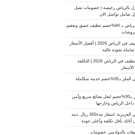
ل بالرياض رخيصة | خصومات تصل
غسيل فرشات بالرياض بـ 40%خصم تنظيف عميق وتعقيم
فروشات
ارخص شركة تنظيف في الرياض 2026 | أفضل الأسعار
املة بجودة عالية
اسعار شركات التنظيف في الرياض 2026 | التكلفة
الأسعار
دينا نقل عفش حي الملز بـ35%خصم خدمة متكاملة
نقل بضائع الرياض بـ30%خصم لنقل بضائع سريع وآمن
دينا نقل عفش حي العزيزية..اسعار تبدء350 ريال..دينه
أثاثك بأقل تكلفة وأعلى جودة
فات بالدوادمي..خصومات