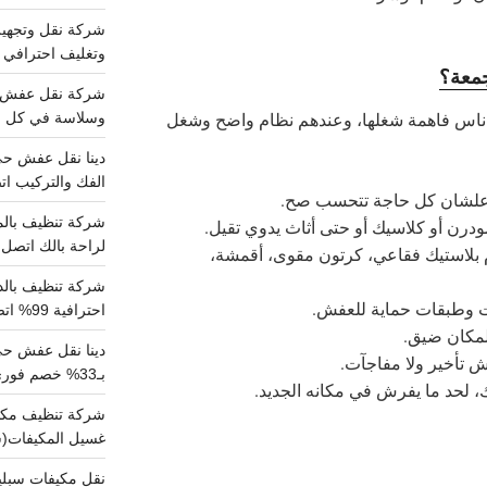
وتغليف احترافي 
جمعة؟
ع ناس فاهمة شغلها، وعندهم نظام واضح وشغل
وسلاسة في كل خط
الفك والتركيب اتص
ل علشان كل حاجة تتحسب صح.
ودرن أو كلاسيك أو حتى أثاث يدوي تقيل.
لراحة بالك اتصل ب
 بلاستيك فقاعي، كرتون مقوى، أقمشة،
ت وطبقات حماية للعفش.
احترافية 99% اتصل بنا الان
المكان ضيق.
دينا نقل عفش ح
 تأخير ولا مفاجآت.
بـ33% خصم فوري
 لحد ما يفرش في مكانه الجديد.
غسيل المكيفات(